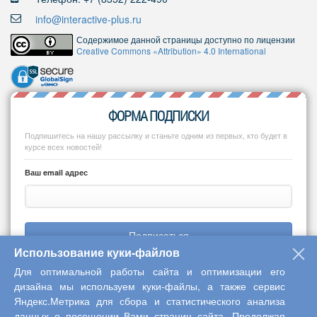
info@interactive-plus.ru
Содержимое данной страницы доступно по лицензии
Creative Commons «Attribution» 4.0 International
ФОРМА ПОДПИСКИ
Подпишитесь на нашу рассылку и станьте одним из первых, кто будет в
курсе всех новостей!
Ваш email адрес
Подписаться
Использование куки-файлов
Для оптимальной работы сайта и оптимизации его
дизайна мы используем куки-файлы, а также сервис
Яндекс.Метрика для сбора и статистического анализа
Copyright © 2013-2026 Центр научного сотрудничества «Интерактив
данных о посещении Вами страниц сайта. Продолжая