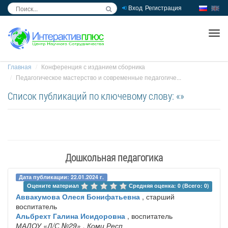
Вход
Регистрация
inc
ра
Главная
Конференция с изданием сборника
Педагогическое мастерство и современные педагогиче...
Список публикаций по ключевому слову: «»
Дошкольная педагогика
Дата публикации: 22.01.2024 г.
Оцените материал 
Средняя оценка: 0 (Всего: 0)
Аввакумова Олеся Бонифатьевна
, старший
воспитатель
Альбрехт Галина Исидоровна
, воспитатель
МАДОУ «Д/С №29»
, Коми Респ