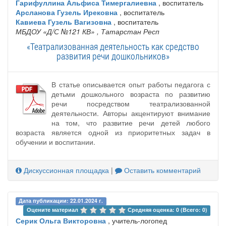
Гарифуллина Альфиса Тимергалиевна
, воспитатель
Арсланова Гузель Ирековна
, воспитатель
Кавиева Гузель Вагизовна
, воспитатель
МБДОУ «Д/С №121 КВ»
, Татарстан Респ
«Театрализованная деятельность как средство
развития речи дошкольников»
В статье описывается опыт работы педагога с
детьми дошкольного возраста по развитию
речи посредством театрализованной
деятельности. Авторы акцентируют внимание
на том, что развитие речи детей любого
возраста является одной из приоритетных задач в
обучении и воспитании.
Дискуссионная площадка
|
Оставить комментарий
Дата публикации: 22.01.2024 г.
Оцените материал 
Средняя оценка: 0 (Всего: 0)
Серик Ольга Викторовна
, учитель-логопед