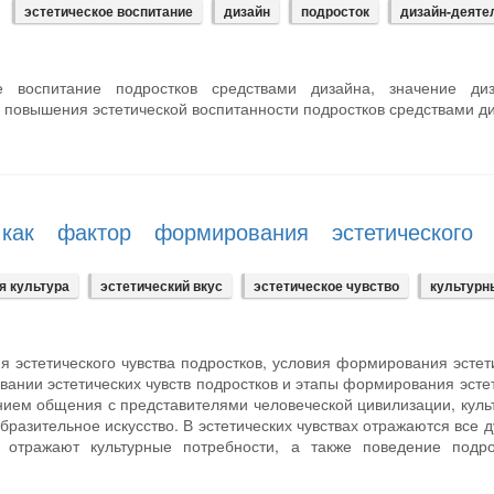
эстетическое воспитание
дизайн
подросток
дизайн-деяте
ое воспитание подростков средствами дизайна, значение ди
 повышения эстетической воспитанности подростков средствами д
 как фактор формирования эстетического 
я культура
эстетический вкус
эстетическое чувство
культурн
я эстетического чувства подростков, условия формирования эстет
вании эстетических чувств подростков и этапы формирования эсте
иянием общения с представителями человеческой цивилизации, кул
разительное искусство. В эстетических чувствах отражаются все 
 отражают культурные потребности, а также поведение подро