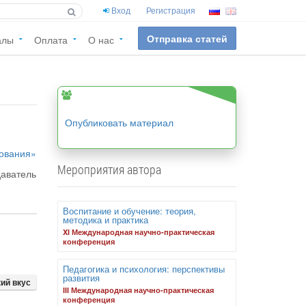
Вход
Регистрация
Отправка статей
алы
Оплата
О нас
Опубликовать материал
зования»
Мероприятия автора
даватель
Воспитание и обучение: теория,
методика и практика
XI Международная научно-практическая
конференция
Педагогика и психология: перспективы
развития
ий вкус
III Международная научно-практическая
конференция