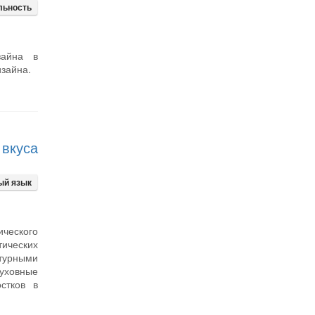
льность
зайна в
изайна.
вкуса
ый язык
ического
тических
ьтурными
духовные
стков в