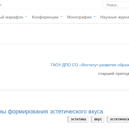
u
ый марафон
Конференции
Монографии
Научные журн
ГАОУ ДПО СО «Институт развития обра
старший препо
мы формирования эстетического вкуса
эстетика
вкус
эстетическ