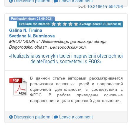
Discussion platform
|
Leave a comment
DOI:
10.21661/r-554756
Publication date: 21.09.2021
Evaluate the material 
Average score: 0 (Всего: 0)
Galina N. Fimina
Svetlana N. Burminova
MBOU "SOSh 4" Alekseevskogo gorodskogo okruga
Belgorodskoi oblasti
, Белгородская обл
«Realizatsiia osnovnykh tselei i napravlenii otsenochnoi
deiatel'nosti v sootvetstvii s FGOS»
В данной статье авторами рассматривается
реализация основных целей и направлений
оценочной деятельности в соответствии с
ФГОС. В работе приведены основные
направления и цели оценочной деятельности.
Discussion platform
|
Leave a comment