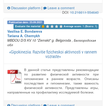
Discussion platform
|
Leave a comment
DOI:
10.21661/r-554640
Publication date: 23.09.2021
Evaluate the material 
Average score: 1 (Всего: 1)
Vasilisa E. Bondareva
Tatiana A. Chernykh
MBDOU D/S KV 10 "Zemskii" g. Belgoroda
, Белгородская
обл
«Gipokineziia. Razvitie fizicheskoi aktivnosti v rannem
vozraste»
В данной статье представлены рекомендации
по развитию физической активности при
гипокинезии в раннем возрасте. Описаны
последствия и гипокинезии, также важность
физической активности. Представлены игры,
направленные на профилактику исследуемой болезни.
Discussion platform
|
Leave a comment