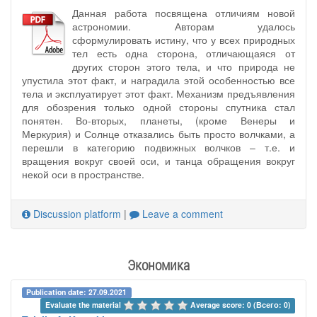
Данная работа посвящена отличиям новой
астрономии. Авторам удалось
сформулировать истину, что у всех природных
тел есть одна сторона, отличающаяся от
других сторон этого тела, и что природа не
упустила этот факт, и наградила этой особенностью все
тела и эксплуатирует этот факт. Механизм предъявления
для обозрения только одной стороны спутника стал
понятен. Во-вторых, планеты, (кроме Венеры и
Меркурия) и Солнце отказались быть просто волчками, а
перешли в категорию подвижных волчков – т.е. и
вращения вокруг своей оси, и танца обращения вокруг
некой оси в пространстве.
Discussion platform
|
Leave a comment
Экономика
Publication date: 27.09.2021
Evaluate the material 
Average score: 0 (Всего: 0)