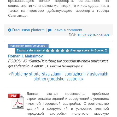
проживающего вблизи аэропорта, основанного на
социально-гигиеническом мониторинге и исследовании, а
также на примере действующего аэропорта города
Сыктывкар.
Discussion platform
|
Leave a comment
DOI:
10.21661/r-554648
Publication date: 20.09.2021
Evaluate the material 
Average score: 0 (Всего: 0)
Roman I. Maksimov
FGBOU VO "Sankt-Peterburgskii gosudarstvennyi universitet
grazhdanskoi aviatsii"
, Санкт-Петербург г
«Problemy stroitel'stva zdanii i sooruzhenii v usloviiakh
plotnoi gorodskoi zastroiki»
Данная статья посвящена проблеме
строительства зданий и сооружений в условиях
плотной городской застройки. Строительство
зданий и сооружений в условиях плотной
городской застройки получило высокую