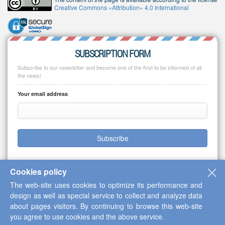
Creative Commons «Attribution» 4.0 International
SUBSCRIPTION FORM
Subscribe to our newsletter and become one of the first to be informed of all
the news!
Your email address
Subscribe
Cookies policy
The web-site uses cookies to optimize its performance and
Copyright © 2013-2026 Scientific Cooperation Center "Interactive Plus"
design as well as special service to collect and analyze data
about pages visitors. By continuing to browse this web-site
you agree to use cookies and the above service.
Up