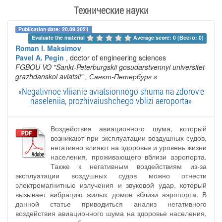
Технические науки
Publication date: 20.09.2021
Evaluate the material 
Average score: 0 (Всего: 0)
Roman I. Maksimov
Pavel A. Pegin
, doctor of engineering sciences
FGBOU VO "Sankt-Peterburgskii gosudarstvennyi universitet
grazhdanskoi aviatsii"
, Санкт-Петербург г
«Negativnoe vliianie aviatsionnogo shuma na zdorov'e
naseleniia, prozhivaiushchego vblizi aeroporta»
Воздействия авиационного шума, который
возникают при эксплуатации воздушных судов,
негативно влияют на здоровье и уровень жизни
населения, проживающего вблизи аэропорта.
Также к негативным воздействиям из-за
эксплуатации воздушных судов можно отнести
электромагнитные излучения и звуковой удар, который
вызывает вибрацию жилых домов вблизи аэропорта. В
данной статье приводиться анализ негативного
воздействия авиационного шума на здоровье населения,