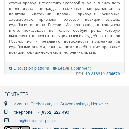
статьи проводит теоретико-правовой анализ, в силу чего
представляет подходы различных специалистов к
понятию «источник права», приводит основные
характерные признаки правовых позиций высших
судебных органов России. Исследование, в конечном
итоге, показывает не только особую роль, которую
выполняют правовые позиции высших судебных органов
России, но и реальную возможность признания за
судебными актами, содержащими в себе такие правовые
позиции, юридической силы источника права.
Discussion platform
|
Leave a comment
DOI:
10.21661/r-554679
CONTACTS
428000, Cheboksary, ul. Grazhdanskaya, House 75
telephone: +7 (8352) 222-490
info@interactive-plus.ru
The content of the page is available according to the license