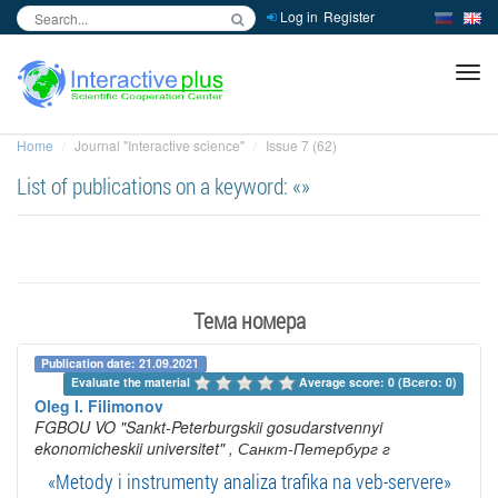
Log in
Register
inc
ра
Home
Journal "Interactive science"
Issue 7 (62)
List of publications on a keyword: «»
Тема номера
Publication date: 21.09.2021
Evaluate the material 
Average score: 0 (Всего: 0)
Oleg I. Filimonov
FGBOU VO "Sankt-Peterburgskii gosudarstvennyi
ekonomicheskii universitet"
, Санкт-Петербург г
«Metody i instrumenty analiza trafika na veb-servere»