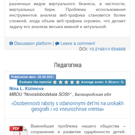
различных видов виртуального бизнеса, в частности,
виртуальных бирж. Проблема использования
инструментов анализа веб-трафика становится более
сложной, когда объем веб-трафика огромен, что делает
задачу его анализа весьма важной и актуальной.
Discussion platform
|
Leave a comment
DOI:
10.21661/r-554668
Педагогика
Publication date: 20.09.2021
Evaluate the material 
Average score: 0 (Всего: 0)
Nina L. Kizimova
MBOU "Novoslobodskaia SOSh"
, Белгородская обл
«Osobennosti raboty s odarionnymi det'mi na urokakh
geografii i vo vneurochnoe vremia»
Важнейшая проблема нашего общества –
сохранение и развитие одарённости детей.