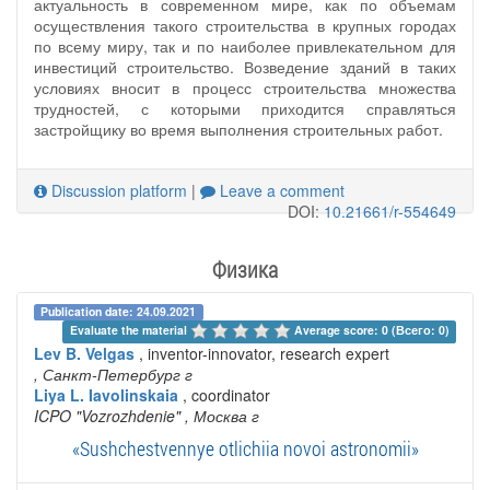
актуальность в современном мире, как по объемам
осуществления такого строительства в крупных городах
по всему миру, так и по наиболее привлекательном для
инвестиций строительство. Возведение зданий в таких
условиях вносит в процесс строительства множества
трудностей, с которыми приходится справляться
застройщику во время выполнения строительных работ.
Discussion platform
|
Leave a comment
DOI:
10.21661/r-554649
Физика
Publication date: 24.09.2021
Evaluate the material 
Average score: 0 (Всего: 0)
Lev B. Velgas
, inventor-innovator, research expert
, Санкт-Петербург г
Liya L. Iavolinskaia
, coordinator
ICPO "Vozrozhdenie"
, Москва г
«Sushchestvennye otlichiia novoi astronomii»