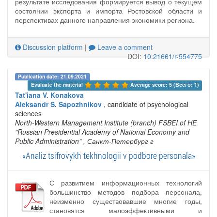
результате исследования формируется вывод о текущем
состоянии экспорта и импорта Ростовской области и
перспективах данного направления экономики региона.
Discussion platform
|
Leave a comment
DOI:
10.21661/r-554775
Publication date: 21.09.2021
Evaluate the material 
Average score: 5 (Всего: 1)
Tat'iana V. Konakova
Aleksandr S. Sapozhnikov
, candidate of psychological
sciences
North-Western Management Institute (branch) FSBEI of HE
"Russian Presidential Academy of National Economy and
Public Administration"
, Санкт-Петербург г
«Analiz tsifrovykh tekhnologii v podbore personala»
С развитием информационных технологий
большинство методов подбора персонала,
неизменно существовавшие многие годы,
становятся малоэффективными и