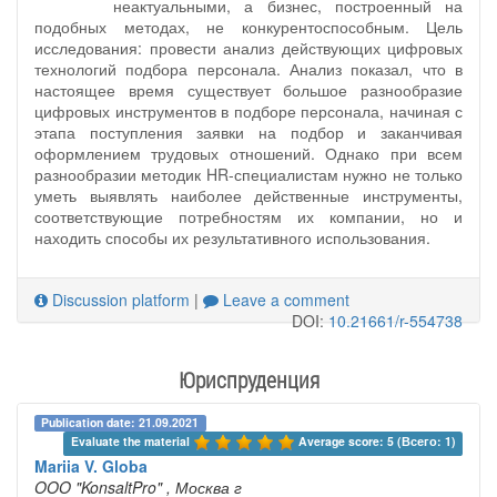
неактуальными, а бизнес, построенный на
подобных методах, не конкурентоспособным. Цель
исследования: провести анализ действующих цифровых
технологий подбора персонала. Анализ показал, что в
настоящее время существует большое разнообразие
цифровых инструментов в подборе персонала, начиная с
этапа поступления заявки на подбор и заканчивая
оформлением трудовых отношений. Однако при всем
разнообразии методик HR-специалистам нужно не только
уметь выявлять наиболее действенные инструменты,
соответствующие потребностям их компании, но и
находить способы их результативного использования.
Discussion platform
|
Leave a comment
DOI:
10.21661/r-554738
Юриспруденция
Publication date: 21.09.2021
Evaluate the material 
Average score: 5 (Всего: 1)
Mariia V. Globa
OOO "KonsaltPro"
, Москва г