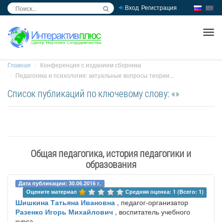
Вход
Регистрация
inc
ра
Главная
Конференция с изданием сборника
Педагогика и психология: актуальные вопросы теории...
Список публикаций по ключевому слову: «»
Общая педагогика, история педагогики и
образования
Дата публикации: 30.06.2016 г.
Оцените материал 
Средняя оценка: 1 (Всего: 1)
Шишкина Татьяна Ивановна
, педагог-организатор
Разенко Игорь Михайлович
, воспитатель учебного
курса