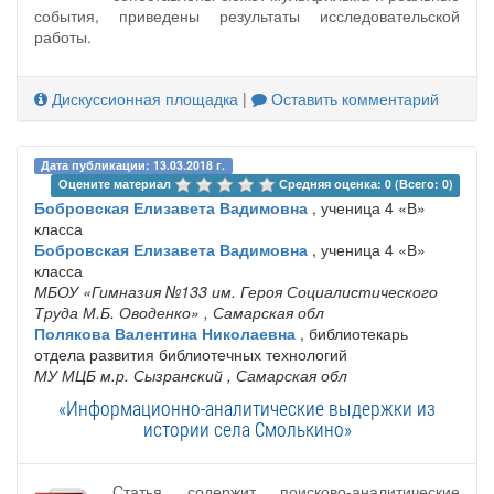
события, приведены результаты исследовательской
работы.
Дискуссионная площадка
|
Оставить комментарий
Дата публикации: 13.03.2018 г.
Оцените материал 
Средняя оценка: 0 (Всего: 0)
Бобровская Елизавета Вадимовна
, ученица 4 «В»
класса
Бобровская Елизавета Вадимовна
, ученица 4 «В»
класса
МБОУ «Гимназия №133 им. Героя Социалистического
Труда М.Б. Оводенко»
, Самарская обл
Полякова Валентина Николаевна
, библиотекарь
отдела развития библиотечных технологий
МУ МЦБ м.р. Сызранский
, Самарская обл
«Информационно-аналитические выдержки из
истории села Смолькино»
Статья содержит поисково-аналитические