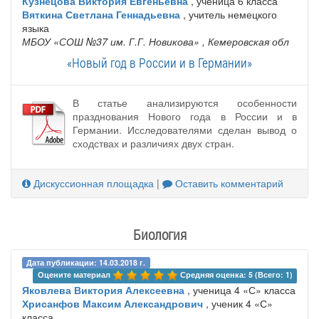
Кузнецова Виктория Евгеньевна
, ученица 6 класса
Вяткина Светлана Геннадьевна
, учитель немецкого
языка
МБОУ «СОШ №37 им. Г.Г. Новикова»
, Кемеровская обл
«Новый год в России и в Германии»
В статье анализируются особенности
празднования Нового года в России и в
Германии. Исследователями сделан вывод о
сходствах и различиях двух стран.
Дискуссионная площадка
|
Оставить комментарий
Биология
Дата публикации: 14.03.2018 г.
Оцените материал 
Средняя оценка: 5 (Всего: 1)
Яковлева Виктория Алексеевна
, ученица 4 «С» класса
Хрисанфов Максим Александрович
, ученик 4 «С»
класса