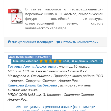
В статье говорится о «возвращающемся»
персонаже цикла о Ш. Холмсе, символической
фигуре английской литературы,
олицетворяющей вечную страсть
человеческого характера.
Дискуссионная площадка
|
Оставить комментарий
Дата публикации: 14.03.2018 г.
Оцените материал 
Средняя оценка: 5 (Всего: 1)
Тотрова Амина Азаматовна
, ученица 10 класса
МКОУ «СОШ им. Героя Советского Союза Х.-У.
Мамсурова с. Ольгинское» Правобережного района РСО
– Алания
, Северная Осетия - Алания Респ
Канукова Диана Казбековна
, аспирант , учитель
английского языка
МБОУ СОШ №33 им. З. Калоева
, Северная Осетия -
Алания Респ
«Англицизмы в русском языке (на примере