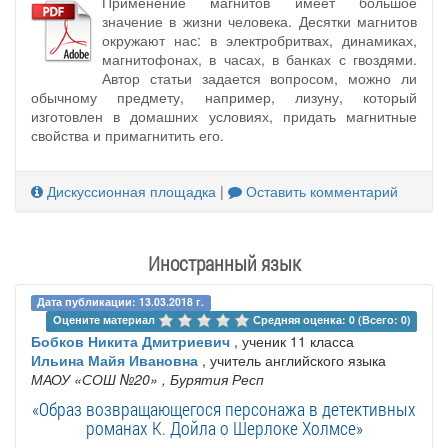
Применение магнитов имеет большое
значение в жизни человека. Десятки магнитов
окружают нас: в электробритвах, динамиках,
магнитофонах, в часах, в банках с гвоздями.
Автор статьи задается вопросом, можно ли
обычному предмету, например, лизуну, который
изготовлен в домашних условиях, придать магнитные
свойства и примагнитить его.
Дискуссионная площадка
|
Оставить комментарий
Иностранный язык
Дата публикации: 13.03.2018 г.
Оцените материал 
Средняя оценка: 0 (Всего: 0)
Бобков Никита Дмитриевич
, ученик 11 класса
Ильина Майя Ивановна
, учитель английского языка
МАОУ «СОШ №20»
, Бурятия Респ
«Образ возвращающегося персонажа в детективных
романах К. Дойла о Шерлоке Холмсе»