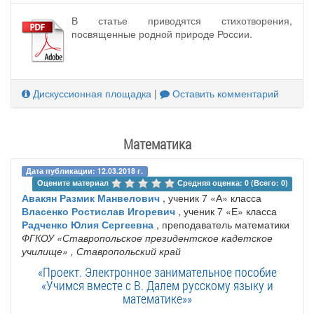
В статье приводятся стихотворения,
посвященные родной природе России.
Дискуссионная площадка
|
Оставить комментарий
Математика
Дата публикации: 12.03.2018 г.
Оцените материал 
Средняя оценка: 0 (Всего: 0)
Авакян Размик Манвелович
, ученик 7 «А» класса
Власенко Ростислав Игоревич
, ученик 7 «Е» класса
Радченко Юлия Сергеевна
, преподаватель математики
ФГКОУ «Ставропольское президентское кадетское
училище»
, Ставропольский край
«Проект. Электронное занимательное пособие
«Учимся вместе с В. Далем русскому языку и
математике»»