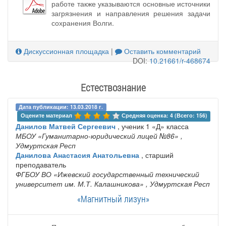
работе также указываются основные источники
загрязнения и направления решения задачи
сохранения Волги.
Дискуссионная площадка
|
Оставить комментарий
DOI:
10.21661/r-468674
Естествознание
Дата публикации: 13.03.2018 г.
Оцените материал 
Средняя оценка: 4 (Всего: 156)
Данилов Матвей Сергеевич
, ученик 1 «Д» класса
МБОУ «Гуманитарно-юридический лицей №86»
,
Удмуртская Респ
Данилова Анастасия Анатольевна
, старший
преподаватель
ФГБОУ ВО «Ижевский государственный технический
университет им. М.Т. Калашникова»
, Удмуртская Респ
«Магнитный лизун»