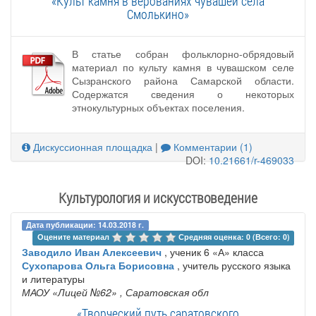
«Культ камня в верованиях чувашей села
Смолькино»
В статье собран фольклорно-обрядовый
материал по культу камня в чувашском селе
Сызранского района Самарской области.
Содержатся сведения о некоторых
этнокультурных объектах поселения.
Дискуссионная площадка
|
Комментарии (1)
DOI:
10.21661/r-469033
Культурология и искусствоведение
Дата публикации: 14.03.2018 г.
Оцените материал 
Средняя оценка: 0 (Всего: 0)
Заводило Иван Алексеевич
, ученик 6 «А» класса
Сухопарова Ольга Борисовна
, учитель русского языка
и литературы
МАОУ «Лицей №62»
, Саратовская обл
«Творческий путь саратовского