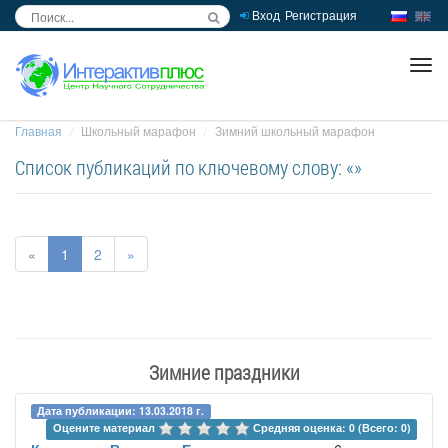
Вход
Регистрация
inc
ра
Главная
Школьный марафон
Зимний школьный марафон
Список публикаций по ключевому слову: «»
«
1
2
»
Зимние праздники
Дата публикации: 13.03.2018 г.
Оцените материал 
Средняя оценка: 0 (Всего: 0)