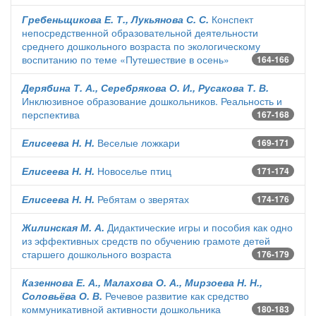
Гребеньщикова Е. Т., Лукьянова С. С.
Конспект
непосредственной образовательной деятельности
среднего дошкольного возраста по экологическому
воспитанию по теме «Путешествие в осень»
164-166
Дерябина Т. А., Серебрякова О. И., Русакова Т. В.
Инклюзивное образование дошкольников. Реальность и
перспектива
167-168
Елисеева Н. Н.
Веселые ложкари
169-171
Елисеева Н. Н.
Новоселье птиц
171-174
Елисеева Н. Н.
Ребятам о зверятах
174-176
Жилинская М. А.
Дидактические игры и пособия как одно
из эффективных средств по обучению грамоте детей
старшего дошкольного возраста
176-179
Казеннова Е. А., Малахова О. А., Мирзоева Н. Н.,
Соловьёва О. В.
Речевое развитие как средство
коммуникативной активности дошкольника
180-183