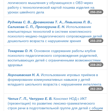
логического мышления у обучающихся с ОВЗ через
работу с технологической картой пошива изделия на
уроках швейного дела
250-254
Руднева С. В., Дровникова Т. А., Левыкина Л. В.,
Саликова С. П., Проскурина Е. Н.
Использование
компьютерных технологий в системе комплексного
психолого-медико-педагогического сопровождения детей
дошкольного возраста с нарушением зрения
255-259
Токарева О. Н.
Основное содержание работы клубов
психолого-педагогического сопровождения родителей,
воспитывающих детей с ограниченными возможностями
здоровья
259-262
Хорошевская Н. А.
Использование игровых приёмов в
формировании коммуникативных навыков у детей
младшего школьного возраста с нарушением интеллекта
262-264
Чепик Г. П., Чепурко Е. В.
Конспект НОД с ИКТ
(презентация) по развитию лексико-грамматического
строя речи в подготовительной группе для детей с общим