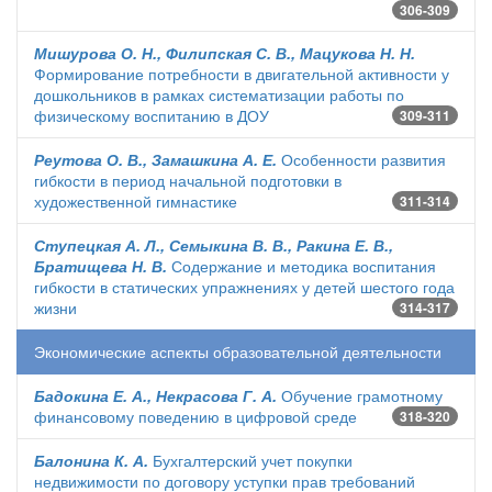
306-309
Мишурова О. Н., Филипская С. В., Мацукова Н. Н.
Формирование потребности в двигательной активности у
дошкольников в рамках систематизации работы по
физическому воспитанию в ДОУ
309-311
Реутова О. В., Замашкина А. Е.
Особенности развития
гибкости в период начальной подготовки в
художественной гимнастике
311-314
Ступецкая А. Л., Семыкина В. В., Ракина Е. В.,
Братищева Н. В.
Содержание и методика воспитания
гибкости в статических упражнениях у детей шестого года
жизни
314-317
Экономические аспекты образовательной деятельности
Бадокина Е. А., Некрасова Г. А.
Обучение грамотному
финансовому поведению в цифровой среде
318-320
Балонина К. А.
Бухгалтерский учет покупки
недвижимости по договору уступки прав требований