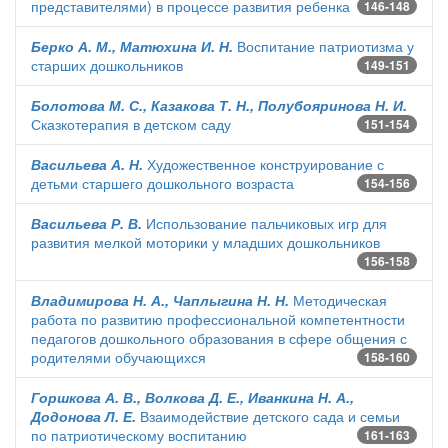
представителями) в процессе развития ребенка
146-148
Берко А. М., Матюхина И. Н.
Воспитание патриотизма у
старших дошкольников
149-151
Болотова М. С., Казакова Т. Н., Полубояринова Н. И.
Сказкотерапия в детском саду
151-154
Васильева А. Н.
Художественное конструирование с
детьми старшего дошкольного возраста
154-156
Васильева Р. В.
Использование пальчиковых игр для
развития мелкой моторики у младших дошкольников
156-158
Владимирова Н. А., Чаплыгина Н. Н.
Методическая
работа по развитию профессиональной компетентности
педагогов дошкольного образования в сфере общения с
родителями обучающихся
158-160
Горшкова А. В., Волкова Д. Е., Иванкина Н. А.,
Додонова Л. Е.
Взаимодействие детского сада и семьи
по патриотическому воспитанию
161-163