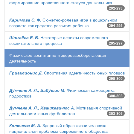
формирование нравственного статуса дошкольника
292-293
Каримова С. Ф.
Сюжетно-ролевая игра в дошкольном
возрасте как средство развития ребенка
294-295
Шпилёва Е. В.
Некоторые аспекты современного
воспитательного процесса
295-297
Физическое воспитание и здоровьесберегающая
деятельность
Григалионис Д.
Спортивная идентичность юных пловцов
298-300
Думчене А. Л., Бабушис М.
Физическая самооценка
подростков
300-303
Думчене А. Л., Ивашкевичюс А.
Мотивация спортивной
деятельности юных футболистов
303-306
Котенева М. А.
Здоровый образ жизни человека –
национальная проблема современного общества