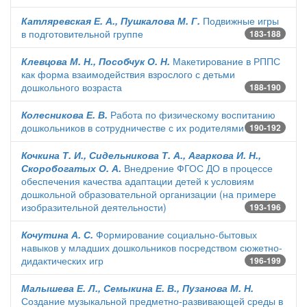
Катляревская Е. А., Пушкалова М. Г.
Подвижные игры
в подготовительной группе
183-188
Клевцова М. Н., Пособчук О. Н.
Макетирование в РППС
как форма взаимодействия взрослого с детьми
дошкольного возраста
188-190
Колесникова Е. В.
Работа по физическому воспитанию
дошкольников в сотрудничестве с их родителями
190-192
Кочкина Т. И., Сидельникова Т. А., Агаркова И. Н.,
Скоробогатых О. А.
Внедрение ФГОС ДО в процессе
обеспечения качества адаптации детей к условиям
дошкольной образовательной организации (на примере
изобразительной деятельности)
193-196
Кочутина А. С.
Формирование социально-бытовых
навыков у младших дошкольников посредством сюжетно-
дидактических игр
196-199
Малышева Е. Л., Семыкина Е. В., Пузанова М. Н.
Создание музыкальной предметно-развивающей среды в