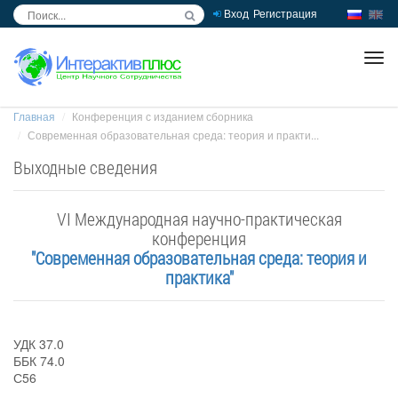
Вход
Регистрация
inc
ра
Главная
Конференция с изданием сборника
Современная образовательная среда: теория и практи...
Выходные сведения
VI Международная научно-практическая
конференция
"Современная образовательная среда: теория и
практика"
УДК 37.0
ББК 74.0
С56