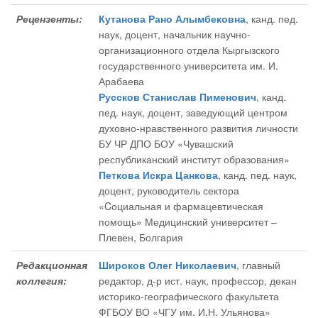
Рецензенты:
Кутанова Рано Алымбековна
, канд. пед.
наук, доцент, начальник научно-
организационного отдела Кыргызского
государственного университета им. И.
Арабаева
Руссков Станислав Пименович
, канд.
пед. наук, доцент, заведующий центром
духовно-нравственного развития личности
БУ ЧР ДПО БОУ «Чувашский
республиканский институт образования»
Петкова Искра Цанкова
, канд. пед. наук,
доцент, руководитель сектора
«Cоциальная и фармацевтическая
помощь» Медицинский университет –
Плевен, Болгария
Редакционная
Широков Олег Николаевич
, главный
коллегия:
редактор
, д-р ист. наук, профессор, декан
историко-географического факультета
ФГБОУ ВО «ЧГУ им. И.Н. Ульянова»