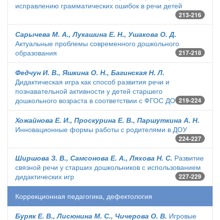
исправлению грамматических ошибок в речи детей
213-216
Сарычева М. А., Лукашина Е. Н., Ушакова О. Д.
Актуальные проблемы современного дошкольного
образования
217-218
Федчун И. В., Яшкина О. Н., Багинская Н. Л.
Дидактическая игра как способ развития речи и
познавательной активности у детей старшего
дошкольного возраста в соответствии с ФГОС ДО
219-224
Хожайнова Е. И., Проскурина Е. В., Паршуткина А. Н.
Инновационные формы работы с родителями в ДОУ
224-227
Ширшова З. В., Самсонова Е. А., Ляхова Н. С.
Развитие
связной речи у старших дошкольников с использованием
дидактических игр
227-229
Коррекционная педагогика, дефектология
Буряк Е. В., Лисюнина М. С., Чичерова О. В.
Игровые