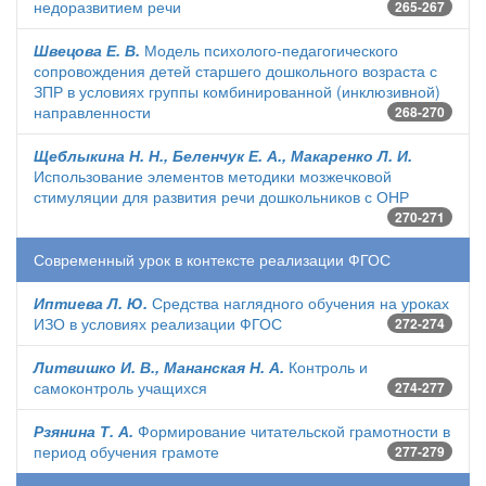
недоразвитием речи
265-267
Швецова Е. В.
Модель психолого-педагогического
сопровождения детей старшего дошкольного возраста с
ЗПР в условиях группы комбинированной (инклюзивной)
направленности
268-270
Щеблыкина Н. Н., Беленчук Е. А., Макаренко Л. И.
Использование элементов методики мозжечковой
стимуляции для развития речи дошкольников с ОНР
270-271
Современный урок в контексте реализации ФГОС
Иптиева Л. Ю.
Средства наглядного обучения на уроках
ИЗО в условиях реализации ФГОС
272-274
Литвишко И. В., Мананская Н. А.
Контроль и
самоконтроль учащихся
274-277
Рзянина Т. А.
Формирование читательской грамотности в
период обучения грамоте
277-279