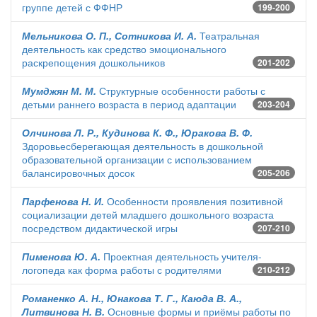
группе детей с ФФНР
199-200
Мельникова О. П., Сотникова И. А.
Театральная
деятельность как средство эмоционального
раскрепощения дошкольников
201-202
Мумджян М. М.
Структурные особенности работы с
детьми раннего возраста в период адаптации
203-204
Олчинова Л. Р., Кудинова К. Ф., Юракова В. Ф.
Здоровьесберегающая деятельность в дошкольной
образовательной организации с использованием
балансировочных досок
205-206
Парфенова Н. И.
Особенности проявления позитивной
социализации детей младшего дошкольного возраста
посредством дидактической игры
207-210
Пименова Ю. А.
Проектная деятельность учителя-
логопеда как форма работы с родителями
210-212
Романенко А. Н., Юнакова Т. Г., Каюда В. А.,
Литвинова Н. В.
Основные формы и приёмы работы по