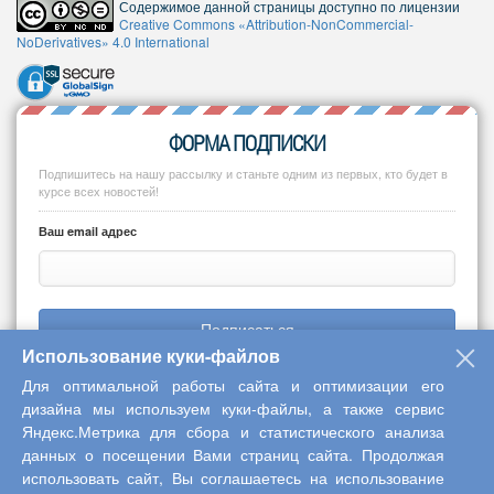
Содержимое данной страницы доступно по лицензии
Creative Commons «Attribution-NonCommercial-
NoDerivatives» 4.0 International
ФОРМА ПОДПИСКИ
Подпишитесь на нашу рассылку и станьте одним из первых, кто будет в
курсе всех новостей!
Ваш email адрес
Подписаться
Использование куки-файлов
Для оптимальной работы сайта и оптимизации его
дизайна мы используем куки-файлы, а также сервис
Яндекс.Метрика для сбора и статистического анализа
Copyright © 2013-2026 Центр научного сотрудничества «Интерактив
данных о посещении Вами страниц сайта. Продолжая
плюс»
использовать сайт, Вы соглашаетесь на использование