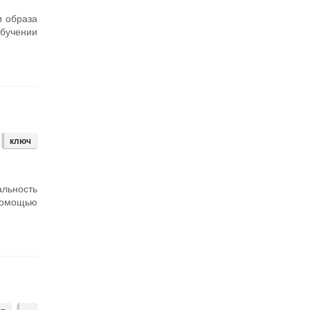
и образа
бучении
ключ
льность
помощью