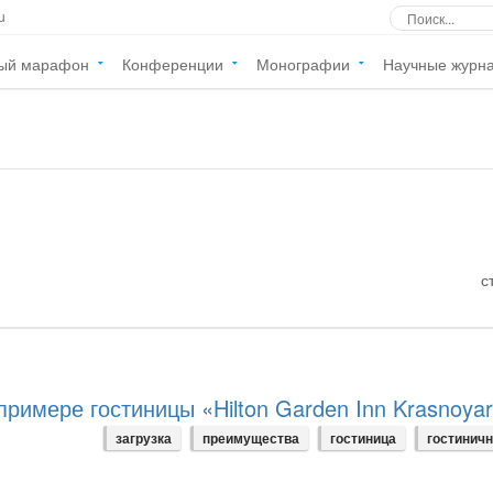
u
ый марафон
Конференции
Монографии
Научные журн
с
римере гостиницы «Hilton Garden Inn Krasnoya
загрузка
преимущества
гостиница
гостиничн