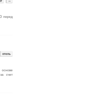
ер
...
ID перед
отель
 основе
за счет