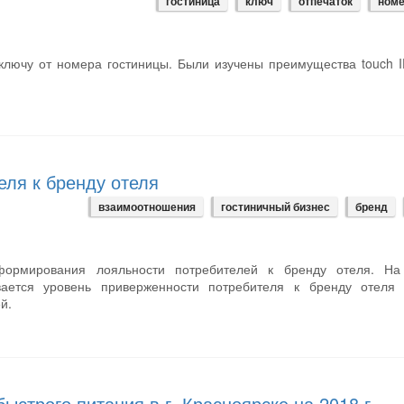
гостиница
ключ
отпечаток
ном
 ключу от номера гостиницы. Были изучены преимущества touch 
ля к бренду отеля
взаимоотношения
гостиничный бизнес
бренд
формирования лояльности потребителей к бренду отеля. На
вается уровень приверженности потребителя к бренду отеля 
й.
ыстрого питания в г. Красноярске на 2018 г.