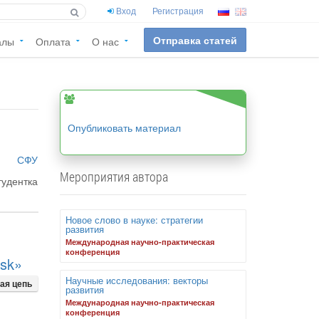
Вход
Регистрация
Отправка статей
алы
Оплата
О нас
Опубликовать материал
СФУ
Мероприятия автора
тудентка
Новое слово в науке: стратегии
развития
Международная научно-практическая
конференция
rsk»
Научные исследования: векторы
ая цепь
развития
Международная научно-практическая
конференция