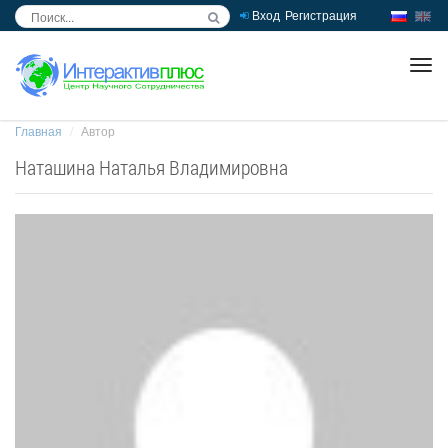
Вход
Регистрация
inc
ра
Главная
Автор
Наташина Наталья Владимировна