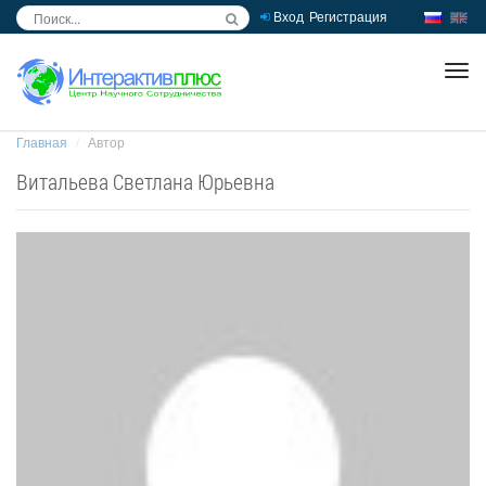
Вход
Регистрация
inc
ра
Главная
Автор
Витальева Светлана Юрьевна