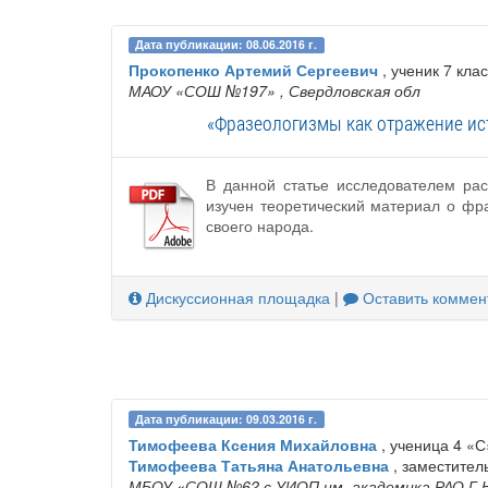
Дата публикации: 08.06.2016 г.
Прокопенко Артемий Сергеевич
, ученик 7 кла
МАОУ «СОШ №197»
, Свердловская обл
«Фразеологизмы как отражение ист
В данной статье исследователем ра
изучен теоретический материал о фр
своего народа.
Дискуссионная площадка
|
Оставить коммен
Дата публикации: 09.03.2016 г.
Тимофеева Ксения Михайловна
, ученица 4 «С
Тимофеева Татьяна Анатольевна
, заместител
МБОУ «СОШ №62 с УИОП им. академика РАО Г.Н