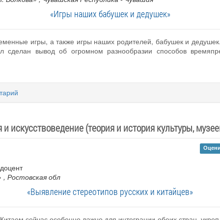
«Игры наших бабушек и дедушек»
ременные игры, а также игры наших родителей, бабушек и дедушек
ыл сделан вывод об огромном разнообразии способов времяпр
тарий
 и искусствоведение (теория и история культуры, музее
Оцени
 доцент
»
, Ростовская обл
«Выявление стереотипов русских и китайцев»
Китаем сейчас особенно важно для интеграции обеих стран, укрепл