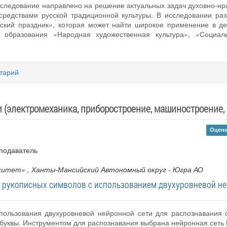
сследование направлено на решение актуальных задач духовно-нра
средствами русской традиционной культуры. В исследовании ра
сский праздник», которая может найти широкое применение в де
образования «Народная художественная культура», «Социальн
тарий
 (электромеханика, приборостроение, машиностроение, 
Оцени
подаватель
рситет»
, Ханты-Мансийский Автономный округ - Югра АО
 рукописных символов с использованием двухуровневой не
пользования двухуровневой нейронной сети для распознавания 
буквы. Инструментом для распознавания выбрана нейронная сеть 