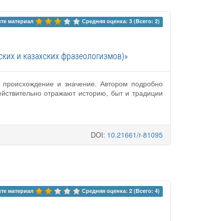
те материал 
Средняя оценка: 3 (Всего: 2)
ских и казахских фразеологизмов)»
, происхождение и значение. Автором подробно
ействительно отражают историю, быт и традиции
DOI:
10.21661/r-81095
те материал 
Средняя оценка: 2 (Всего: 4)