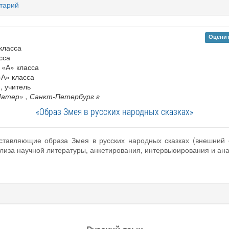
тарий
Оценит
класса
сса
5 «А» класса
«А» класса
 , учитель
Матер»
, Санкт-Петербург г
«Образ Змея в русских народных сказках»
ставляющие образа Змея в русских народных сказках (внешний 
лиза научной литературы, анкетирования, интервьюирования и ана