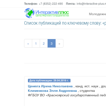
Телефон:
+7 (8352) 222-490
Почта:
info@interactive-plus.r
Молодежн
Список публикаций по ключевому слову: «
«
1
2
3
»
Дата публикации: 29.04.2016 г.
Ценюга Ирина Николаевна
, канд. ист. наук , до
Клименкова Элля Андреевна
, студентка
ФГБОУ ВО «Красноярский государственный пед