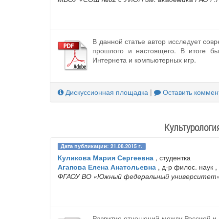
В данной статье автор исследует сов
прошлого и настоящего. В итоге б
Интернета и компьютерных игр.
Дискуссионная площадка
|
Оставить коммен
Культурология
Дата публикации: 21.08.2015 г.
Куликова Мария Сергеевна
, студентка
Агапова Елена Анатольевна
, д-р филос. наук ,
ФГАОУ ВО «Южный федеральный университет
Развитие отношений между Россией и 