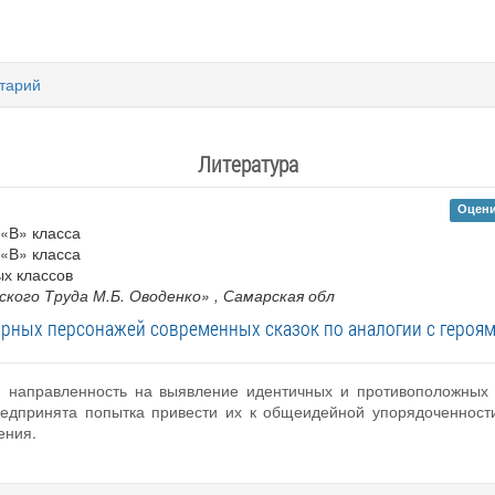
тарий
Литература
Оцени
 «В» класса
 «В» класса
ых классов
кого Труда М.Б. Оводенко»
, Самарская обл
рных персонажей современных сказок по аналогии с героя
ую направленность на выявление идентичных и противоположных
редпринята попытка привести их к общеидейной упорядоченности
ения.