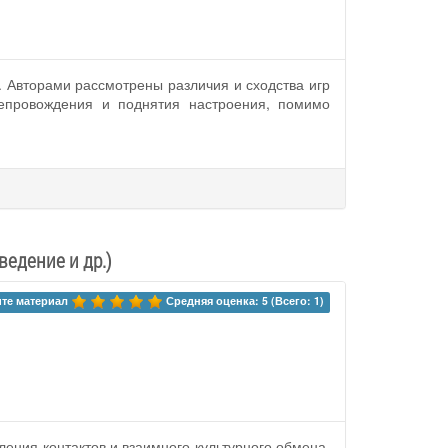
. Авторами рассмотрены различия и сходства игр
епровождения и поднятия настроения, помимо
ведение и др.)
те материал 
Средняя оценка: 5 (Всего: 1)
ения контактов и взаимного культурного обмена.