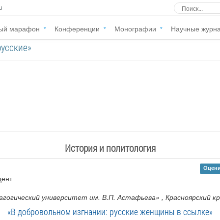
u
ый марафон
Конференции
Монографии
Научные журн
русские»
История и политология
Оцени
цент
агогический университет им. В.П. Астафьева»
, Красноярский к
«В добровольном изгнании: русские женщины в ссылке»