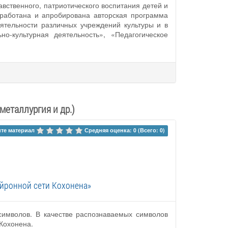
вственного, патриотического воспитания детей и
зработана и апробирована авторская программа
ятельности различных учреждений культуры и в
о-культурная деятельность», «Педагогическое
металлургия и др.)
те материал 
Средняя оценка: 0 (Всего: 0)
йронной сети Кохонена»
символов. В качестве распознаваемых символов
Кохонена.