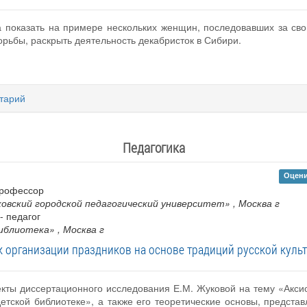
а показать на примере нескольких женщин, последовавших за сво
рьбы, раскрыть деятельность декабристок в Сибири.
тарий
Педагогика
Оцени
 профессор
овский городской педагогический университет»
, Москва г
- педагог
библиотека»
, Москва г
к организации праздников на основе традиций русской культ
кты диссертационного исследования Е.М. Жуковой на тему «Аксио
детской библиотеке», а также его теоретические основы, предста