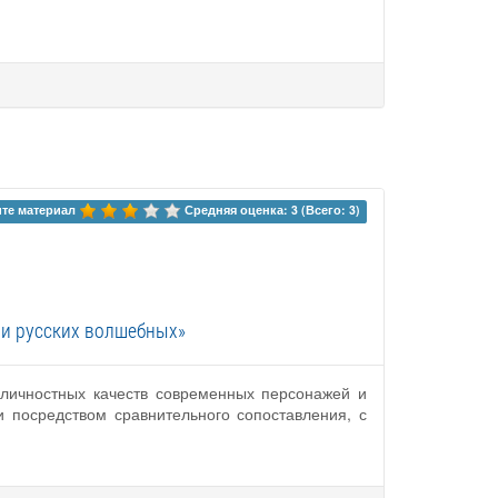
те материал 
Средняя оценка: 3 (Всего: 3)
ми русских волшебных»
 личностных качеств современных персонажей и
 посредством сравнительного сопоставления, с