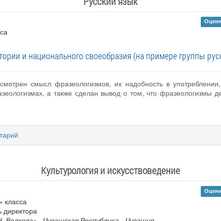
Русский язык
Оцени
сса
ории и национального своеобразия (на примере группы рус
ссмотрен смысл фразеологизмов, их надобность в употреблении
азеологизмах, а также сделан вывод о том, что фразеологизмы д
тарий
Культурология и искусствоведение
Оцени
» класса
ь директора
. Волкова»
, Чувашская Республика - Чувашия