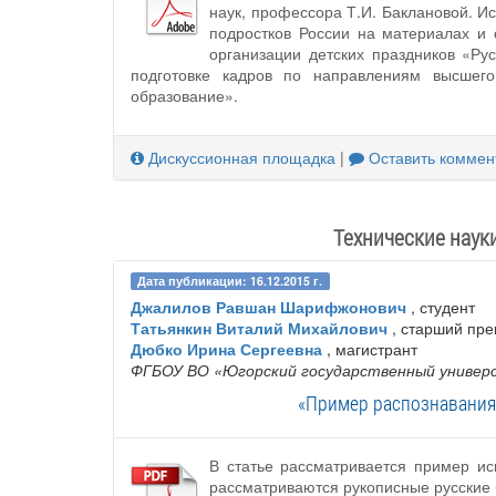
наук, профессора Т.И. Баклановой. И
подростков России на материалах и 
организации детских праздников «Ру
подготовке кадров по направлениям высшего 
образование».
Дискуссионная площадка
|
Оставить коммен
Технические науки
Дата публикации: 16.12.2015 г.
Джалилов Равшан Шарифжонович
, студент
Татьянкин Виталий Михайлович
, старший пре
Дюбко Ирина Сергеевна
, магистрант
ФГБОУ ВО «Югорский государственный униве
«Пример распознавания
В статье рассматривается пример ис
рассматриваются рукописные русские 