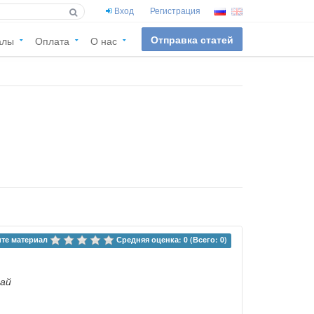
Вход
Регистрация
Отправка статей
алы
Оплата
О нас
те материал 
Средняя оценка: 0 (Всего: 0)
рай