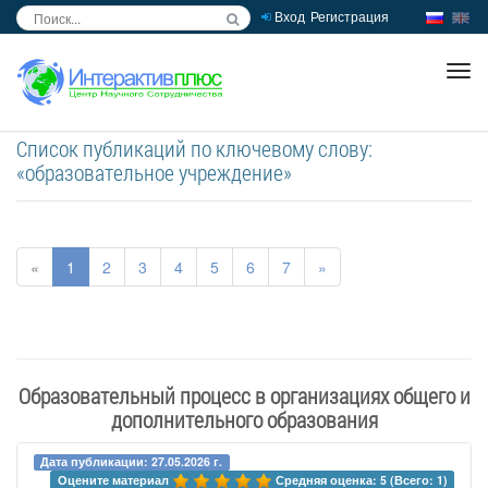
Вход
Регистрация
inc
ра
Список публикаций по ключевому слову:
«образовательное учреждение»
«
1
2
3
4
5
6
7
»
Образовательный процесс в организациях общего и
дополнительного образования
Дата публикации: 27.05.2026 г.
Оцените материал 
Средняя оценка: 5 (Всего: 1)