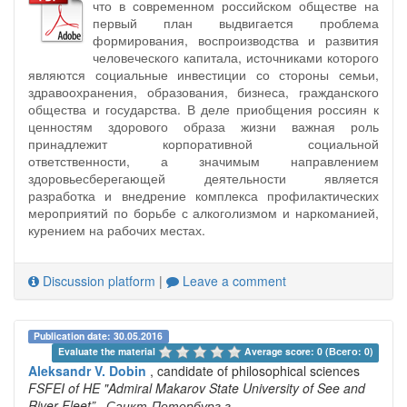
что в современном российском обществе на
первый план выдвигается проблема
формирования, воспроизводства и развития
человеческого капитала, источниками которого
являются социальные инвестиции со стороны семьи,
здравоохранения, образования, бизнеса, гражданского
общества и государства. В деле приобщения россиян к
ценностям здорового образа жизни важная роль
принадлежит корпоративной социальной
ответственности, а значимым направлением
здоровьесберегающей деятельности является
разработка и внедрение комплекса профилактических
мероприятий по борьбе с алкоголизмом и наркоманией,
курением на рабочих местах.
Discussion platform
|
Leave a comment
Publication date: 30.05.2016
Evaluate the material 
Average score: 0 (Всего: 0)
Aleksandr V. Dobin
, candidate of philosophical sciences
FSFEI of HE "Admiral Makarov State University of See and
River Fleet”
, Санкт-Петербург г