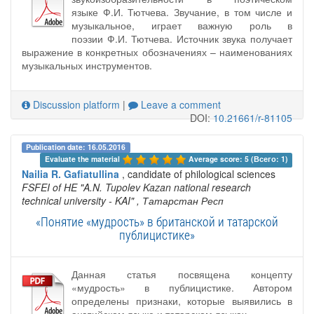
языке Ф.И. Тютчева. Звучание, в том числе и
музыкальное, играет важную роль в
поэзии Ф.И. Тютчева. Источник звука получает
выражение в конкретных обозначениях – наименованиях
музыкальных инструментов.
Discussion platform
|
Leave a comment
DOI:
10.21661/r-81105
Publication date: 16.05.2016
Evaluate the material 
Average score: 5 (Всего: 1)
Nailia R. Gafiatullina
, candidate of philological sciences
FSFEI of HE "A.N. Tupolev Kazan national research
technical university - KAI"
, Татарстан Респ
«Понятие «мудрость» в британской и татарской
публицистике»
Данная статья посвящена концепту
«мудрость» в публицистике. Автором
определены признаки, которые выявились в