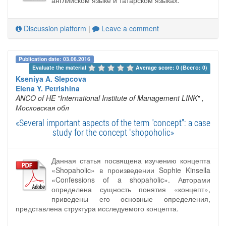
английском языке и татарском языках.
Discussion platform
|
Leave a comment
Publication date: 03.06.2016
Evaluate the material 
Average score: 0 (Всего: 0)
Kseniya A. Slepcova
Elena Y. Petrishina
ANCO of HE "International Institute of Management LINK"
,
Московская обл
«Several important aspects of the term "concept": a case
study for the concept "shopoholic»
Данная статья посвящена изучению концепта
«Shopaholic» в произведении Sophie Kinsella
«Confessions of a shopaholic». Авторами
определена сущность понятия «концепт»,
приведены его основные определения,
представлена структура исследуемого концепта.