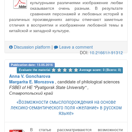
культурными различиями изображение любви
оказывается очень разным. В результате
сравнения персонажей и любовных историй в
различных произведениях авторы отмечают заметные
отличия в восприятии и изображении любовной темы в
китайской и западной культуре.
Discussion platform
|
Leave a comment
DOI:
10.21661/r-91312
Publication date: 13.05.2016
Evaluate the material 
Average score: 0 (Всего: 0)
Anna V. Goncharova
Margarita E. Morozova
, candidate of philological sciences
FSBEI of HE "Pyatigorsk State University"
,
Ставропольский край
«Возможности смыслопорождения на основе
лексико-семантического поля «желание» в русском
языке»
В статье рассматриваются возможности