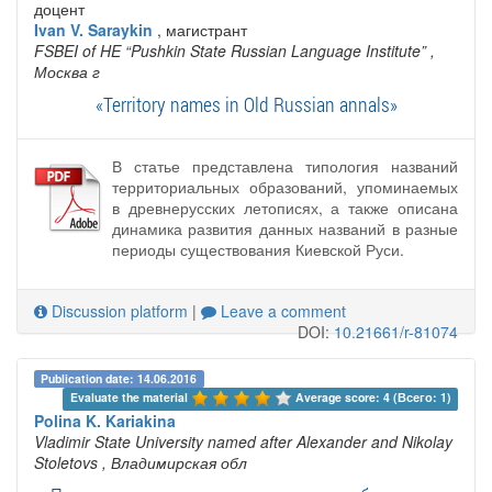
доцент
Ivan V. Saraykin
, магистрант
FSBEI of HE “Pushkin State Russian Language Institute”
,
Москва г
«Territory names in Old Russian annals»
В статье представлена типология названий
территориальных образований, упоминаемых
в древнерусских летописях, а также описана
динамика развития данных названий в разные
периоды существования Киевской Руси.
Discussion platform
|
Leave a comment
DOI:
10.21661/r-81074
Publication date: 14.06.2016
Evaluate the material 
Average score: 4 (Всего: 1)
Polina K. Kariakina
Vladimir State University named after Alexander and Nikolay
Stoletovs
, Владимирская обл