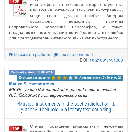
иероглифов, в написании которых студенты,
изучающие китайский язык как иностранный,
чаще всего делают ошибки Автором
обозначены возможные причины
неправильного написания иероглифов, а также
предлагаются рекомендации во избежание этих ошибок
для преподавателей китайского языка как иностранного.
Discussion platform
|
Leave a comment
DOI:
10.21661/r-91308
Publication date: 07.06.2016
Evaluate the material 
Average score: 3 (Всего: 2)
Mariya S. Hachaturova
MBGEI lyceum №8 named after general-major of aviation
N.G. Golodnikov
, Ставропольский край
«Musical instruments in the poetic idiolect of F.I.
Tyutchev. Their role in a literary text sounding»
Статья посвящена музыкальным лексемам
звукоизобразительности в поэтическом