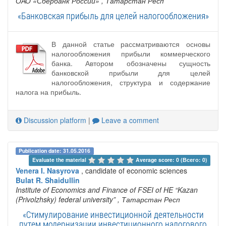
ОАО «Сбербанк России»
, Татарстан Респ
«Банковская прибыль для целей налогообложения»
В данной статье рассматриваются основы
налогообложения прибыли коммерческого
банка. Автором обозначены сущность
банковской прибыли для целей
налогообложения, структура и содержание
налога на прибыль.
Discussion platform
|
Leave a comment
Publication date: 31.05.2016
Evaluate the material 
Average score: 0 (Всего: 0)
Venera I. Nasyrova
, candidate of economic sciences
Bulat R. Shaidullin
Institute of Economics and Finance of FSEI of HE “Kazan
(Privolzhsky) federal university”
, Татарстан Респ
«Стимулирование инвестиционной деятельности
путем модернизации инвестиционного налогового