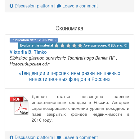
Discussion platform
|
Leave a comment
Экономика
Publication date: 26.05.2016
Evaluate the material 
Average score: 0 (Всего: 0)
Viktoriia B. Timko
Sibirskoe glavnoe upravlenie Tsentral'nogo Banka RF
,
Новосибирская обл
«Тенденции и перспективы развития паевых
инвестиционных фондов в России»
Данная статья посвящена паевым
инвестиционным фондам в России. Автором
спрогнозировано снижение уровня доходности
паев закрытых фондов недвижимости в
2016 году.
Discussion platform
|
Leave a comment