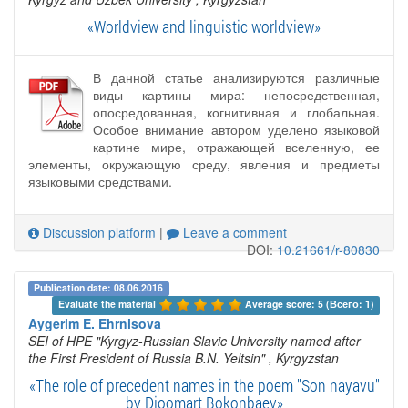
«Worldview and linguistic worldview»
В данной статье анализируются различные
виды картины мира: непосредственная,
опосредованная, когнитивная и глобальная.
Особое внимание автором уделено языковой
картине мире, отражающей вселенную, ее
элементы, окружающую среду, явления и предметы
языковыми средствами.
Discussion platform
|
Leave a comment
DOI:
10.21661/r-80830
Publication date: 08.06.2016
Evaluate the material 
Average score: 5 (Всего: 1)
Aygerim E. Ehrnisova
SEI of HPE "Kyrgyz-Russian Slavic University named after
the First President of Russia B.N. Yeltsin"
, Kyrgyzstan
«The role of precedent names in the poem "Son nayavu"
by Djoomart Bokonbaev»