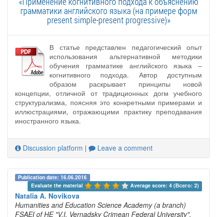
«Применение когнитивного подхода к объяснению
грамматики английского языка (на примере форм
present simple-present progressive)»
В статье представлен педагогический опыт
использования альтернативной методики
обучения грамматике английского языка –
когнитивного подхода. Автор доступным
образом раскрывает принципы новой
концепции, отличной от традиционных догм учебного
структурализма, поясняя это конкретными примерами и
иллюстрациями, отражающими практику преподавания
иностранного языка.
Discussion platform
|
Leave a comment
Publication date: 16.06.2016
Evaluate the material 
Average score: 4 (Всего: 2)
Natalia A. Novikova
Humanities and Education Science Academy (a branch)
FSAEI of HE "V.I. Vernadsky Crimean Federal University",