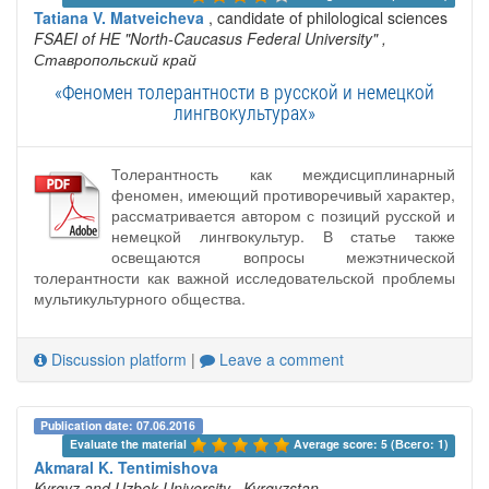
Tatiana V. Matveicheva
, candidate of philological sciences
FSAEI of HE "North-Caucasus Federal University"
,
Ставропольский край
«Феномен толерантности в русской и немецкой
лингвокультурах»
Толерантность как междисциплинарный
феномен, имеющий противоречивый характер,
рассматривается автором с позиций русской и
немецкой лингвокультур. В статье также
освещаются вопросы межэтнической
толерантности как важной исследовательской проблемы
мультикультурного общества.
Discussion platform
|
Leave a comment
Publication date: 07.06.2016
Evaluate the material 
Average score: 5 (Всего: 1)
Akmaral K. Tentimishova
Kyrgyz and Uzbek University
, Kyrgyzstan