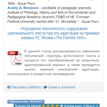
Yalta
, Крым Респ
Andrej A. Beresnev
, candidate of pedagogic sciences
Institute of Philology, History and Arts of Humanitarian and
Pedagogical Academy (branch) FSAEI of HE "Crimean
Federal University named after V.I. Vernadsky "
, Крым Респ
«Упрощение лексического содержания
оригинального текста при его адаптации на примере
романа У.С. Моэма «The Painted Veil»»
В данной статье рассматриваются изменения
лексической структуры аутентичного текста в
процессе его преобразования во вторичный,
адаптированный вариант, а также проводится
анализ приёмов лексической адаптации,
используемых в конкретном произведении.
Discussion platform
|
Leave a comment
Publication date: 08.06.2016
Evaluate the material 
Average score: 4 (Всего: 1)