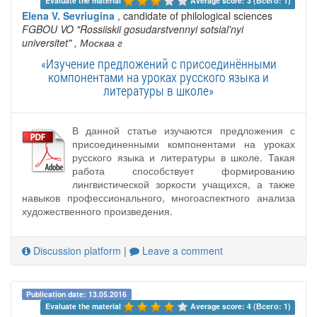
Evaluate the material 
Average score: 3 (Всего: 1)
Elena V. Sevriugina
, candidate of philological sciences
FGBOU VO "Rossiiskii gosudarstvennyi sotsial'nyi
universitet"
, Москва г
«Изучение предложений с присоединёнными
компонентами на уроках русского языка и
литературы в школе»
В данной статье изучаются предложения с
присоединенными компонентами на уроках
русского языка и литературы в школе. Такая
работа способствует формированию
лингвистической зоркости учащихся, а также
навыков профессионального, многоаспектного анализа
художественного произведения.
Discussion platform
|
Leave a comment
Publication date: 13.05.2016
Evaluate the material 
Average score: 4 (Всего: 1)