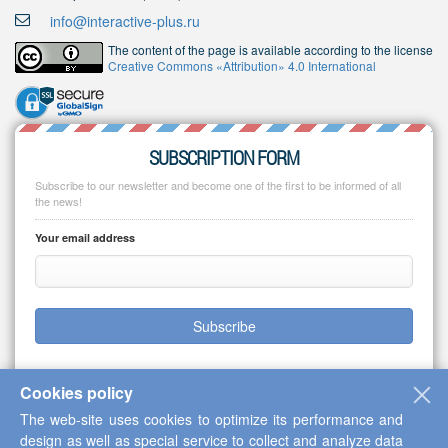
info@interactive-plus.ru
The content of the page is available according to the license
Creative Commons «Attribution» 4.0 International
SUBSCRIPTION FORM
Subscribe to our newsletter and become one of the first to be informed of all
the news!
Your email address
Subscribe
Cookies policy
The web-site uses cookies to optimize its performance and
Copyright © 2013-2026 Scientific Cooperation Center "Interactive Plus"
design as well as special service to collect and analyze data