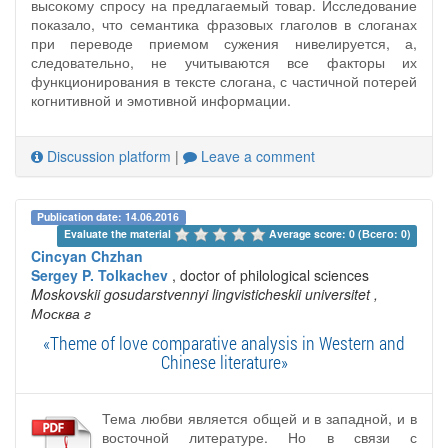
высокому спросу на предлагаемый товар. Исследование
показало, что семантика фразовых глаголов в слоганах
при переводе приемом сужения нивелируется, а,
следовательно, не учитываются все факторы их
функционирования в тексте слогана, с частичной потерей
когнитивной и эмотивной информации.
Discussion platform
|
Leave a comment
Publication date: 14.06.2016
Evaluate the material 
Average score: 0 (Всего: 0)
Cincyan Chzhan
Sergey P. Tolkachev
, doctor of philological sciences
Moskovskii gosudarstvennyi lingvisticheskii universitet
,
Москва г
«Theme of love comparative analysis in Western and
Chinese literature»
Тема любви является общей и в западной, и в
восточной литературе. Но в связи с