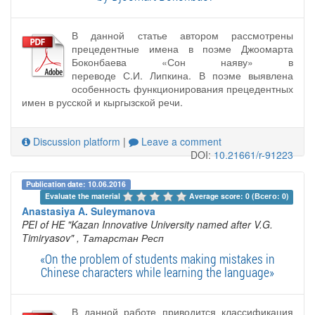
В данной статье автором рассмотрены
прецедентные имена в поэме Джоомарта
Боконбаева «Сон наяву» в
переводе С.И. Липкина. В поэме выявлена
особенность функционирования прецедентных
имен в русской и кыргызской речи.
Discussion platform
|
Leave a comment
DOI:
10.21661/r-91223
Publication date: 10.06.2016
Evaluate the material 
Average score: 0 (Всего: 0)
Anastasiya A. Suleymanova
PEI of HE "Kazan Innovative University named after V.G.
Timiryasov"
, Татарстан Респ
«On the problem of students making mistakes in
Chinese characters while learning the language»
В данной работе приводится классификация