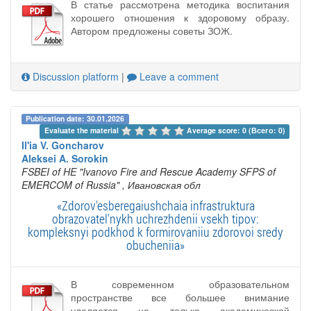
В статье рассмотрена методика воспитания
хорошего отношения к здоровому образу.
Автором предложены советы ЗОЖ.
Discussion platform
|
Leave a comment
Publication date: 30.01.2026
Evaluate the material 
Average score: 0 (Всего: 0)
Il'ia V. Goncharov
Aleksei A. Sorokin
FSBEI of HE "Ivanovo Fire and Rescue Academy SFPS of
EMERCOM of Russia"
, Ивановская обл
«Zdorov'esberegaiushchaia infrastruktura
obrazovatel'nykh uchrezhdenii vsekh tipov:
kompleksnyi podkhod k formirovaniiu zdorovoi sredy
obucheniia»
В современном образовательном
пространстве все большее внимание
уделяется не только академической