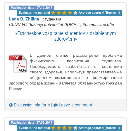
Publication date: 27.12.2017
Evaluate the material 
Average score: 4 (Всего: 1)
Lada D. Zhilina
, студентка
ChOU VO "Iuzhnyi universitet (IUBiP)"
, Ростовская обл
«Fizicheskoe vospitanie studentov s oslablennym
zdorov'em»
В данной статье рассмотрена проблема
физического воспитания студентов.
Необходимость «заботиться о состоянии
своего здоровья, используя предоставляемые
обществом возможности по формированию
здорового образа жизни» является обязанностью граждан
России.
Discussion platform
|
Leave a comment
Publication date: 27.06.2017
Evaluate the material 
Average score: 4 (Всего: 1)