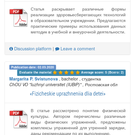
Статья раскрывает различные формы
реализации здоровьесберегающих технологий
в образовательном учреждении. Предлагаются
практические примеры использования данных
методик в учебной и внеурочной деятельности.
Discussion platform
|
Leave a comment
Publication date: 02.03.2020
Evaluate the material 
Average score: 5 (Всего: 2)
Margarita P. Svistunova
, bachelor , студентка
ChOU VO "Iuzhnyi universitet (IUBiP)"
, Ростовская обл
«Fizicheskie uprazhneniia dlia detei»
В статье рассмотрено понятие физической
культуры. Автором перечислены различные
виды физических упражнений, предложены
комплексы упражнений для утренней зарядки,
даны рекомендации по их выполнению.