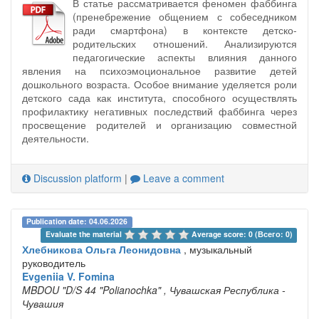
В статье рассматривается феномен фаббинга
(пренебрежение общением с собеседником
ради смартфона) в контексте детско-
родительских отношений. Анализируются
педагогические аспекты влияния данного
явления на психоэмоциональное развитие детей
дошкольного возраста. Особое внимание уделяется роли
детского сада как института, способного осуществлять
профилактику негативных последствий фаббинга через
просвещение родителей и организацию совместной
деятельности.
Discussion platform
|
Leave a comment
Publication date: 04.06.2026
Evaluate the material 
Average score: 0 (Всего: 0)
Хлебникова Ольга Леонидовна
, музыкальный
руководитель
Evgeniia V. Fomina
MBDOU "D/S 44 "Polianochka"
, Чувашская Республика -
Чувашия