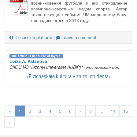
возникновения футбола и его становление
всемирно-известным видом спорта. Автор
также освещает события ЧМ мира по футболу,
проводившегося в 2018 году.
Discussion platform
|
Leave a comment
The article is in course of layout
Luiza A. Aslanova
ChOU VO "Iuzhnyi universitet (IUBiP)"
, Ростовская обл
«Fizicheskaia kul'tura v zhizni studenta»
«
1
2
3
4
5
6
7
8
...
14
15
»