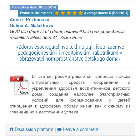
Publication date: 05.03.2014
Evaluate the material 
Average score: 5 (Всего: 1)
Anna I. Prizhimova
Galina A. Malakhova
GOU dlia detei-sirot i detei, ostavshikhsia bez popecheniia
roditelei "Detskii dom 4"
, Коми Респ
«Zdorov'esberegatel'nye tekhnologii, ispol'zuemye
pedagogicheskimi i meditsinskimi rabotnikami v
obrazovatel'nom prostranstve detskogo doma»
В статье рассматриваются вопросы поиска
оптимальных средств сохранения и
укрепления здоровья воспитанников детского
дома, создания наиболее благоприятных
условий для формирования у детей
отношения к здоровому образу жизни как к одному из
главнейших в достижении успеха.
Discussion platform
|
Leave a comment