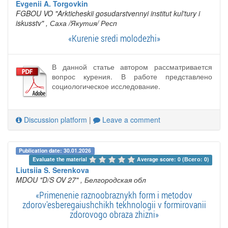
Evgenii A. Torgovkin
FGBOU VO "Arkticheskii gosudarstvennyi institut kul'tury i
iskusstv"
, Саха /Якутия/ Респ
«Kurenie sredi molodezhi»
В данной статье автором рассматривается
вопрос курения. В работе представлено
социологическое исследование.
Discussion platform
|
Leave a comment
Publication date: 30.01.2026
Evaluate the material 
Average score: 0 (Всего: 0)
Liutsiia S. Serenkova
MDOU "D/S OV 27"
, Белгородская обл
«Primenenie raznoobraznykh form i metodov
zdorov'esberegaiushchikh tekhnologii v formirovanii
zdorovogo obraza zhizni»