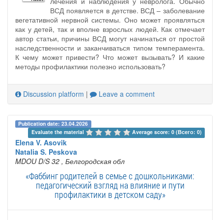
лечения и наблюдения у невролога. Обычно
ВСД появляется в детстве. ВСД – заболевание
вегетативной нервной системы. Оно может проявляться
как у детей, так и вполне взрослых людей. Как отмечает
автор статьи, причины ВСД могут начинаться от простой
наследственности и заканчиваться типом темперамента.
К чему может привести? Что может вызывать? И какие
методы профилактики полезно использовать?
Discussion platform
|
Leave a comment
Publication date: 23.04.2026
Evaluate the material 
Average score: 0 (Всего: 0)
Elena V. Asovik
Natalia S. Peskova
MDOU D/S 32
, Белгородская обл
«Фаббинг родителей в семье с дошкольниками:
педагогический взгляд на влияние и пути
профилактики в детском саду»