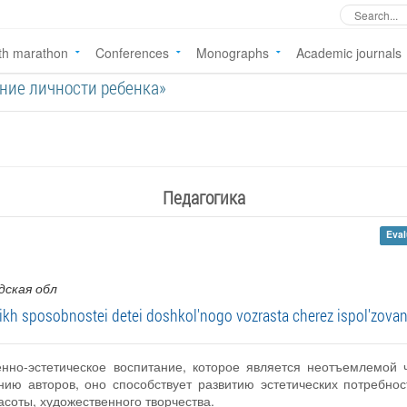
th marathon
Conferences
Monographs
Academic journals
вание личности ребенка»
Педагогика
Eval
дская обл
ikh sposobnostei detei doshkol'nogo vozrasta cherez ispol'zova
енно-эстетическое воспитание, которое является неотъемлемой 
нию авторов, оно способствует развитию эстетических потребнос
асоты, художественного творчества.