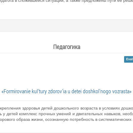
едагога в сложившейся ситуации, а также предложены пути ее реш
Педагогика
Eval
«Formirovanie kul'tury zdorov'ia u detei doshkol'nogo vozrasta»
крепления здоровья детей дошкольного возраста в условиях дошко
ь у детей комплекс прочных умений и двигательных навыков, необ
дорового образа жизни, осознанную потребность в систематических