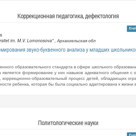
Коррекционная педагогика, дефектология
Eval
es
ersitet im. M.V. Lomonosova"
, Архангельская обл
ирования звуко-буквенного анализа у младших школьнико
венного образовательного стандарта в сфере школьного образован
а является формирование у них навыков адекватного общения с 
, коррекционно-образовательный процесс детей, обладающих огр
ости ребенка, которая бы была социально адаптирована к жизни 
Политологические науки
Eval