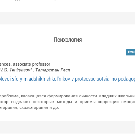
Психология
Eval
ences, associate professor
 V.G. Timiryasov"
, Татарстан Респ
olevoi sfery mladshikh shkol'nikov v protsesse sotsial'no-pedago
я проблема, касающаяся формирования личности младших школьник
Автор выделяет некоторые методы и приемы коррекции эмоцио
терапия, сказкотерапия и др.