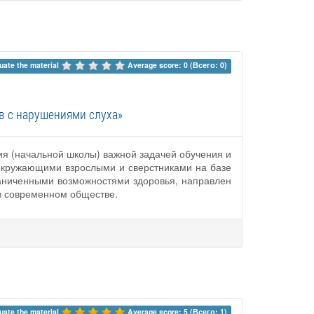
uate the material 
Average score: 0 (Всего: 0)
в с нарушениями слуха»
ия (начальной школы) важной задачей обучения и
окружающими взрослыми и сверстниками на базе
аниченными возможностями здоровья, направлен
в современном обществе.
uate the material 
Average score: 5 (Всего: 1)