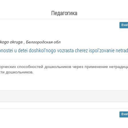
Педагогика
Eval
skogo okruga
, Белгородская обл
nostei u detei doshkol'nogo vozrasta cherez ispol'zovanie netrad
творческих способностей дошкольников через применение нетради
сти дошкольников.
Eval