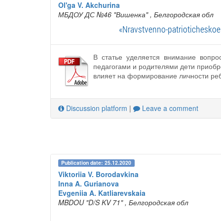
Ol'ga V. Akchurina
МБДОУ ДС №46 "Вишенка"
, Белгородская обл
«Nravstvenno-patrioticheskoe 
В статье уделяется внимание вопрос
педагогами и родителями дети приобре
влияет на формирование личности реб
Discussion platform
|
Leave a comment
Publication date: 25.12.2020
Viktoriia V. Borodavkina
Inna A. Gurianova
Evgeniia A. Katliarevskaia
MBDOU "D/S KV 71"
, Белгородская обл