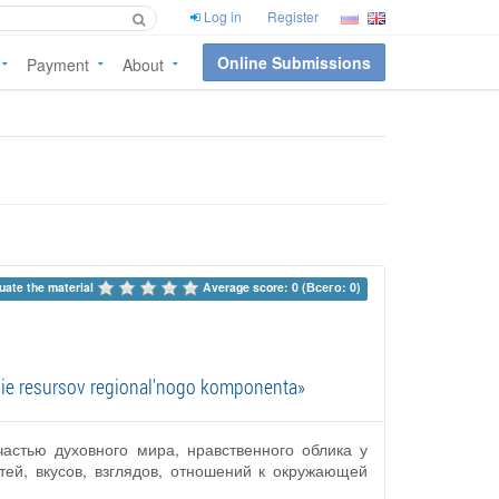
Log in
Register
Online Submissions
Payment
About
uate the material 
Average score: 0 (Всего: 0)
nie resursov regional'nogo komponenta»
частью духовного мира, нравственного облика у
тей, вкусов, взглядов, отношений к окружающей