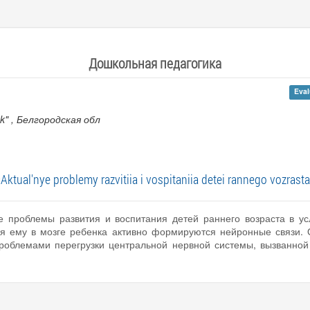
Дошкольная педагогика
Eval
k"
, Белгородская обл
«Aktual'nye problemy razvitiia i vospitaniia detei rannego vozrasta
е проблемы развития и воспитания детей раннего возраста в у
аря ему в мозге ребенка активно формируются нейронные связи.
проблемами перегрузки центральной нервной системы, вызванной