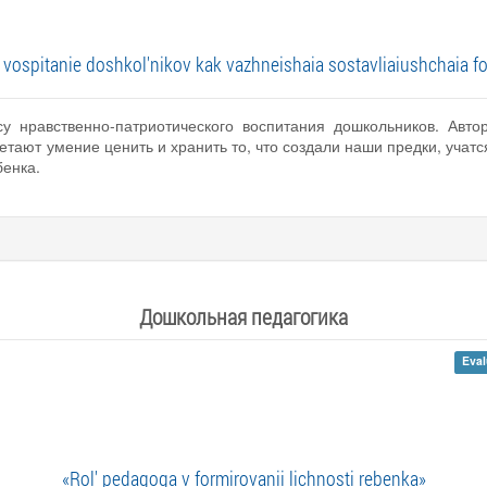
vospitanie doshkol'nikov kak vazhneishaia sostavliaiushchaia fo
у нравственно-патриотического воспитания дошкольников. Авто
тают умение ценить и хранить то, что создали наши предки, учатс
енка.
Дошкольная педагогика
Eval
«Rol' pedagoga v formirovanii lichnosti rebenka»