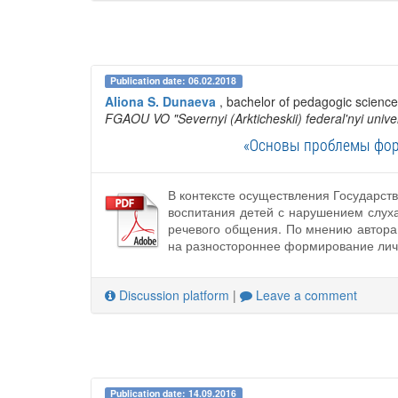
Publication date: 06.02.2018
Aliona S. Dunaeva
, bachelor of pedagogic scienc
FGAOU VO "Severnyi (Arkticheskii) federal'nyi univ
«Основы проблемы форм
В контексте осуществления Государст
воспитания детей с нарушением слух
речевого общения. По мнению автора
на разностороннее формирование личн
Discussion platform
|
Leave a comment
Publication date: 14.09.2016