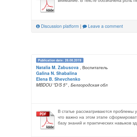
внимание. В тексте обозначена роль п
Discussion platform
|
Leave a comment
Publication date: 28.08.2019
Natalia M. Zabusova
, Воспитатель
Galina N. Shabalina
Elena B. Shevchenko
MBDOU "D/S 5"
, Белгородская обл
В статье рассматриваются проблемы у
что важно на этом этапе сформироват
базу знаний и практических навыков з