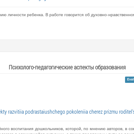
ю личности ребенка. В работе говорится об духовно-нравственно
Психолого-педагогические аспекты образования
Eval
ty razvitiia podrastaiushchego pokoleniia cherez prizmu rodite
ного воспитания дошкольников, которой, по мнению авторов, в с