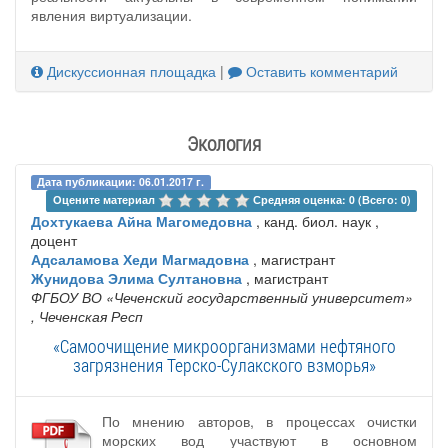
явления виртуализации.
Дискуссионная площадка
|
Оставить комментарий
Экология
Дата публикации: 06.01.2017 г.
Оцените материал 
Средняя оценка: 0 (Всего: 0)
Дохтукаева Айна Магомедовна
, канд. биол. наук ,
доцент
Адсаламова Хеди Магмадовна
, магистрант
Жунидова Элима Султановна
, магистрант
ФГБОУ ВО «Чеченский государственный университет»
, Чеченская Респ
«Самоочищение микроорганизмами нефтяного
загрязнения Терско-Сулакского взморья»
По мнению авторов, в процессах очистки
морских вод участвуют в основном