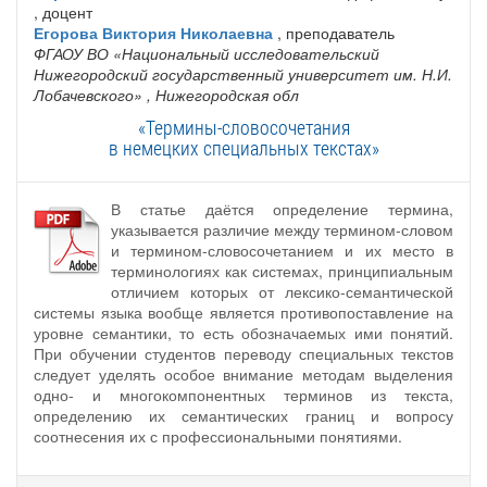
, доцент
Егорова Виктория Николаевна
, преподаватель
ФГАОУ ВО «Национальный исследовательский
Нижегородский государственный университет им. Н.И.
Лобачевского»
, Нижегородская обл
«Термины-словосочетания
в немецких специальных текстах»
В статье даётся определение термина,
указывается различие между термином-словом
и термином-словосочетанием и их место в
терминологиях как системах, принципиальным
отличием которых от лексико-семантической
системы языка вообще является противопоставление на
уровне семантики, то есть обозначаемых ими понятий.
При обучении студентов переводу специальных текстов
следует уделять особое внимание методам выделения
одно- и многокомпонентных терминов из текста,
определению их семантических границ и вопросу
соотнесения их с профессиональными понятиями.