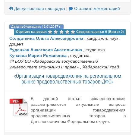
Дискуссионная площадка
|
Оставить комментарий
Дата публикации: 12.01.2017 г.
Оцените материал 
Средняя оценка: 0 (Всего: 0)
Солдаткина Ольга Александровна
, канд. экон. наук ,
доцент
Рудецкая Анастасия Анатольевна
, студентка
Кучаева Мария Романовна
, студентка
ФГБОУ ВО «Хабаровский государственный
университет экономики и права»
, Хабаровский край
«Организация товародвижения на региональном
рынке продовольственных товаров ДФО»
В данной статье исследователями
рассматриваются актуальные вопросы
организации товародвижения
продовольственных товаров в
Дальневосточном Федеральном округе.