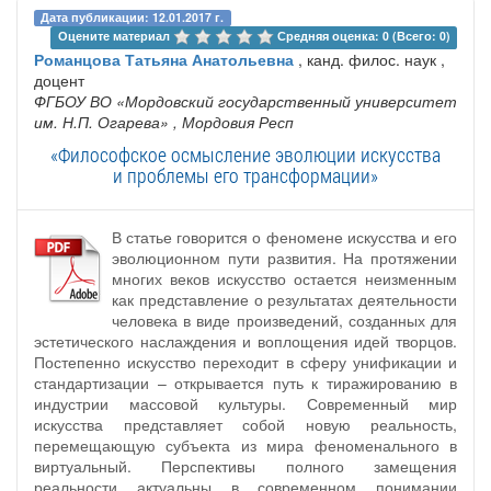
Дата публикации: 12.01.2017 г.
Оцените материал 
Средняя оценка: 0 (Всего: 0)
Романцова Татьяна Анатольевна
, канд. филос. наук ,
доцент
ФГБОУ ВО «Мордовский государственный университет
им. Н.П. Огарева»
, Мордовия Респ
«Философское осмысление эволюции искусства
и проблемы его трансформации»
В статье говорится о феномене искусства и его
эволюционном пути развития. На протяжении
многих веков искусство остается неизменным
как представление о результатах деятельности
человека в виде произведений, созданных для
эстетического наслаждения и воплощения идей творцов.
Постепенно искусство переходит в сферу унификации и
стандартизации – открывается путь к тиражированию в
индустрии массовой культуры. Современный мир
искусства представляет собой новую реальность,
перемещающую субъекта из мира феноменального в
виртуальный. Перспективы полного замещения
реальности актуальны в современном понимании