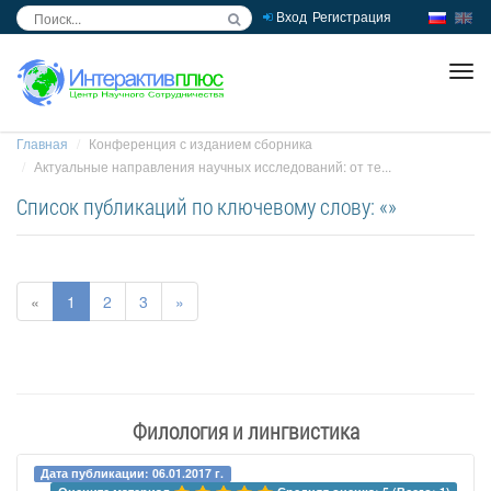
Вход
Регистрация
inc
ра
Главная
Конференция с изданием сборника
Актуальные направления научных исследований: от те...
Список публикаций по ключевому слову: «»
«
1
2
3
»
Филология и лингвистика
Дата публикации: 06.01.2017 г.