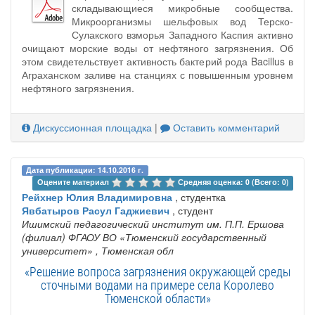
складывающиеся микробные сообщества.
Микроорганизмы шельфовых вод Терско-
Сулакского взморья Западного Каспия активно
очищают морские воды от нефтяного загрязнения. Об
этом свидетельствует активность бактерий рода Bacillus в
Аграханском заливе на станциях с повышенным уровнем
нефтяного загрязнения.
Дискуссионная площадка
|
Оставить комментарий
Дата публикации: 14.10.2016 г.
Оцените материал 
Средняя оценка: 0 (Всего: 0)
Рейхнер Юлия Владимировна
, студентка
Явбатыров Расул Гаджиевич
, студент
Ишимский педагогический институт им. П.П. Ершова
(филиал) ФГАОУ ВО «Тюменский государственный
университет»
, Тюменская обл
«Решение вопроса загрязнения окружающей среды
сточными водами на примере села Королево
Тюменской области»