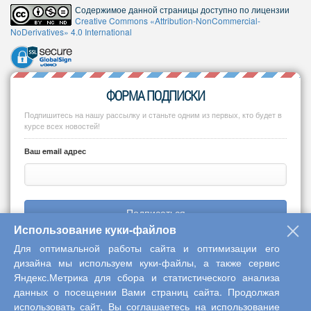
Содержимое данной страницы доступно по лицензии
Creative Commons «Attribution-NonCommercial-
NoDerivatives» 4.0 International
ФОРМА ПОДПИСКИ
Подпишитесь на нашу рассылку и станьте одним из первых, кто будет в
курсе всех новостей!
Ваш email адрес
Подписаться
Использование куки-файлов
Для оптимальной работы сайта и оптимизации его
дизайна мы используем куки-файлы, а также сервис
Яндекс.Метрика для сбора и статистического анализа
Copyright © 2013-2026 Центр научного сотрудничества «Интерактив
данных о посещении Вами страниц сайта. Продолжая
плюс»
использовать сайт, Вы соглашаетесь на использование