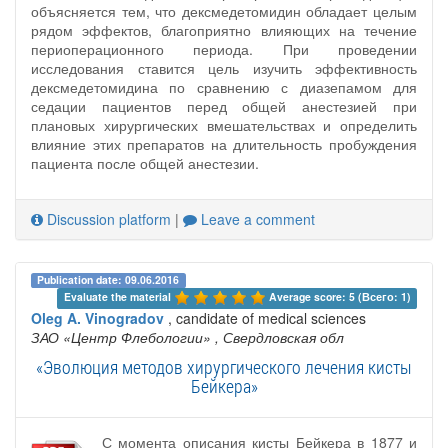
объясняется тем, что дексмедетомидин обладает целым
рядом эффектов, благоприятно влияющих на течение
периоперационного периода. При проведении
исследования ставится цель изучить эффективность
дексмедетомидина по сравнению с диазепамом для
седации пациентов перед общей анестезией при
плановых хирургических вмешательствах и определить
влияние этих препаратов на длительность пробуждения
пациента после общей анестезии.
Discussion platform
|
Leave a comment
Publication date: 09.06.2016
Evaluate the material 
Average score: 5 (Всего: 1)
Oleg A. Vinogradov
, candidate of medical sciences
ЗАО «Центр Флебологии»
, Свердловская обл
«Эволюция методов хирургического лечения кисты
Бейкера»
С момента описания кисты Бейкера в 1877 и