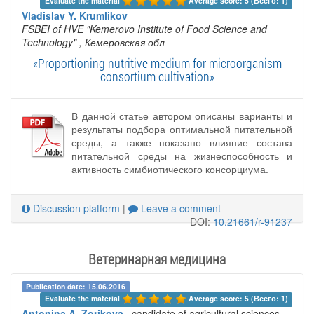
Evaluate the material 
Average score: 5 (Всего: 1)
Vladislav Y. Krumlikov
FSBEI of HVE "Kemerovo Institute of Food Science and
Technology"
, Кемеровская обл
«Proportioning nutritive medium for microorganism
consortium cultivation»
В данной статье автором описаны варианты и
результаты подбора оптимальной питательной
среды, а также показано влияние состава
питательной среды на жизнеспособность и
активность симбиотического консорциума.
Discussion platform
|
Leave a comment
DOI:
10.21661/r-91237
Ветеринарная медицина
Publication date: 15.06.2016
Evaluate the material 
Average score: 5 (Всего: 1)
Antonina A. Zorikova
, candidate of agricultural sciences