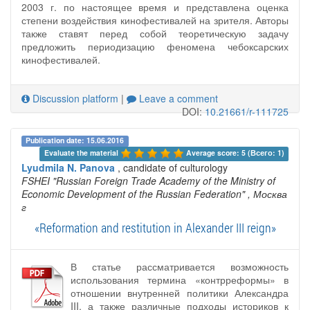
2003 г. по настоящее время и представлена оценка
степени воздействия кинофестивалей на зрителя. Авторы
также ставят перед собой теоретическую задачу
предложить периодизацию феномена чебоксарских
кинофестивалей.
Discussion platform
|
Leave a comment
DOI:
10.21661/r-111725
Publication date: 15.06.2016
Evaluate the material 
Average score: 5 (Всего: 1)
Lyudmila N. Panova
, candidate of culturology
FSHEI "Russian Foreign Trade Academy of the Ministry of
Economic Development of the Russian Federation"
, Москва
г
«Reformation and restitution in Alexander III reign»
В статье рассматривается возможность
использования термина «контрреформы» в
отношении внутренней политики Александра
III, а также различные подходы историков к