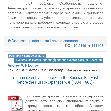
этой проблеме. Особенность правления
Александра III заключалась в одновременном сочетании
реформ и контрреформ: в сфере экономики и финансов
были проведены глубокие прогрессивные реформы,
положено начало рабочему законодательству, а в сфере
политико-идеологической – контрреформы.
Discussion platform
|
Leave a comment
DOI:
10.21661/r-111403
Publication date: 09.06.2016
Evaluate the material 
Average score: 0 (Всего: 0)
Andrey V. Nikonov
FSEI of HE “Pacific State University”
, Хабаровский край
«Japan secretive agencies in the Russian Far East
before the Russo-Japanese war (1904–1905)»
В статье раскрывается основное содержание
деятельности японских специальных служб в
период подготовки к войне. Автором
проанализированы цели, основные