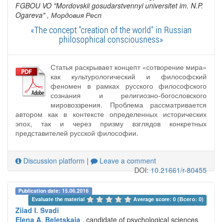
FGBOU VO "Mordovskii gosudarstvennyi universitet im. N.P.
Ogareva"
, Мордовия Респ
«The concept "creation of the world" in Russian
philosophical consciousness»
Статья раскрывает концепт «сотворение мира»
как культурологический и философский
феномен в рамках русского философского
сознания и религиозно-богословского
мировоззрения. Проблема рассматривается
автором как в контексте определенных исторических
эпох, так и через призму взглядов конкретных
представителей русской философии.
Discussion platform
|
Leave a comment
DOI:
10.21661/r-80455
Publication date: 15.06.2016
Evaluate the material 
Average score: 0 (Всего: 0)
Ziiad I. Svadi
Elena A. Beletskaia
, candidate of psychological sciences