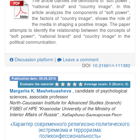
The article clarifies the definitions of "soft power",
"national brand" and "country image". In this
article analyzes the components of "soft power",
the factors of "country image", shows the role of
the media in shaping a positive image. The paper
attempts to identify the relationship between the concepts of
"soft power", "national brand" and "country image" in the
political communication.
Discussion platform
|
Leave a comment
DOI:
10.21661/r-111382
Publication date: 08.06.2016
Evaluate the material 
Average score: 0 (Всего: 0)
Margarita K. Mashekuasheva
, candidate of psychological
sciences, associate professor
North-Caucasian Institute for Advanced Studies (branch)
FSBEI of HPE "Krasnodar University of the Ministry of
Interior Affairs of Russia"
, Кабардино-Балкарская Респ
«Характер современного религиозно-политического
экстремизма и терроризма:
поликонфессиональность»