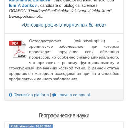
Iurii V. Zorikov
, candidate of biological sciences
OGAPOU "Dmitrievskii sel'skokhoziaistvennyi tekhnikum"
,
Белгородская обл
«Остеодистрофия откормочных бычков»
Остеодистрофия (osteodystrophia) –
хроническое заболевание, при котором
происходит нарушение всех обменных
процессов, но особенно сильно минерального,
что приводит к резкому функциональному и
структурному изменению костной ткани. В данной статье
представлен материал исследования причин и способов
профилактики данного заболевания.
Discussion platform
|
Leave a comment
Географические науки
Publication date: 16.06.2016