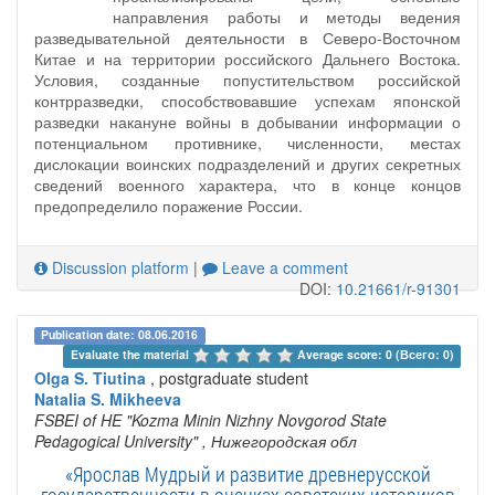
направления работы и методы ведения
разведывательной деятельности в Северо-Восточном
Китае и на территории российского Дальнего Востока.
Условия, созданные попустительством российской
контрразведки, способствовавшие успехам японской
разведки накануне войны в добывании информации о
потенциальном противнике, численности, местах
дислокации воинских подразделений и других секретных
сведений военного характера, что в конце концов
предопределило поражение России.
Discussion platform
|
Leave a comment
DOI:
10.21661/r-91301
Publication date: 08.06.2016
Evaluate the material 
Average score: 0 (Всего: 0)
Olga S. Tiutina
, postgraduate student
Natalia S. Mikheeva
FSBEI of HE "Kozma Minin Nizhny Novgorod State
Pedagogical University"
, Нижегородская обл
«Ярослав Мудрый и развитие древнерусской
государственности в оценках советских историков