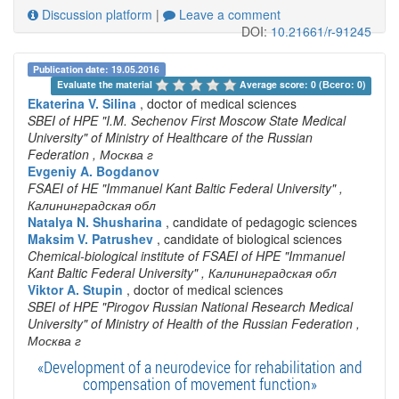
Discussion platform
|
Leave a comment
DOI:
10.21661/r-91245
Publication date: 19.05.2016
Evaluate the material 
Average score: 0 (Всего: 0)
Ekaterina V. Silina
, doctor of medical sciences
SBEI of HPE "I.M. Sechenov First Moscow State Medical
University" of Ministry of Healthcare of the Russian
Federation
, Москва г
Evgeniy A. Bogdanov
FSAEI of HE "Immanuel Kant Baltic Federal University"
,
Калининградская обл
Natalya N. Shusharina
, candidate of pedagogic sciences
Maksim V. Patrushev
, candidate of biological sciences
Chemical-biological institute of FSAEI of HPE "Immanuel
Kant Baltic Federal University"
, Калининградская обл
Viktor A. Stupin
, doctor of medical sciences
SBEI of HPE "Pirogov Russian National Research Medical
University" of Ministry of Health of the Russian Federation
,
Москва г
«Development of a neurodevice for rehabilitation and
compensation of movement function»