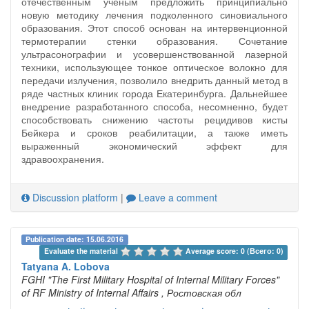
отечественным ученым предложить принципиально
новую методику лечения подколенного синовиального
образования. Этот способ основан на интервенционной
термотерапии стенки образования. Сочетание
ультрасонографии и усовершенствованной лазерной
техники, использующее тонкое оптическое волокно для
передачи излучения, позволило внедрить данный метод в
ряде частных клиник города Екатеринбурга. Дальнейшее
внедрение разработанного способа, несомненно, будет
способствовать снижению частоты рецидивов кисты
Бейкера и сроков реабилитации, а также иметь
выраженный экономический эффект для
здравоохранения.
Discussion platform
|
Leave a comment
Publication date: 15.06.2016
Evaluate the material 
Average score: 0 (Всего: 0)
Tatyana A. Lobova
FGHI "The First Military Hospital of Internal Military Forces"
of RF Ministry of Internal Affairs
, Ростовская обл