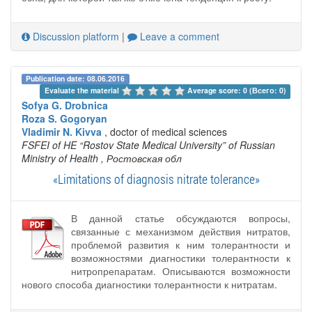
Discussion platform
|
Leave a comment
Publication date: 08.06.2016
Evaluate the material 
Average score: 0 (Всего: 0)
Sofya G. Drobnica
Roza S. Gogoryan
Vladimir N. Kivva
, doctor of medical sciences
FSFEI of HE “Rostov State Medical University” of Russian
Ministry of Health
, Ростовская обл
«Limitations of diagnosis nitrate tolerance»
В данной статье обсуждаются вопросы,
связанные с механизмом действия нитратов,
проблемой развития к ним толерантности и
возможностями диагностики толерантности к
нитропрепаратам. Описываются возможности
нового способа диагностики толерантности к нитратам.