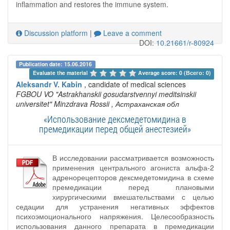
inflammation and restores the immune system.
Discussion platform
|
Leave a comment
DOI:
10.21661/r-80924
Publication date: 15.06.2016
Evaluate the material 
Average score: 0 (Всего: 0)
Aleksandr V. Kabin
, candidate of medical sciences
FGBOU VO "Astrakhanskii gosudarstvennyi meditsinskii
universitet" Minzdrava Rossii
, Астраханская обл
«Использование дексмедетомидина в
премедикации перед общей анестезией»
В исследовании рассматривается возможность
применения центрального агониста альфа-2
адренорецепторов дексмедетомидина в схеме
премедикации перед плановыми
хирургическими вмешательствами с целью
седации для устранения негативных эффектов
психоэмоционального напряжения. Целесообразность
использования данного препарата в премедикации