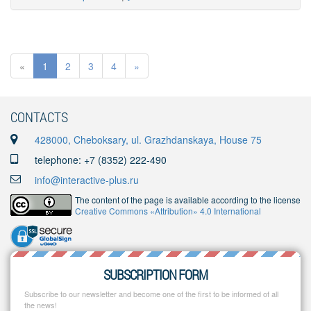
«
1
2
3
4
»
CONTACTS
428000, Cheboksary, ul. Grazhdanskaya, House 75
telephone: +7 (8352) 222-490
info@interactive-plus.ru
The content of the page is available according to the license
Creative Commons «Attribution» 4.0 International
SUBSCRIPTION FORM
Subscribe to our newsletter and become one of the first to be informed of all
the news!