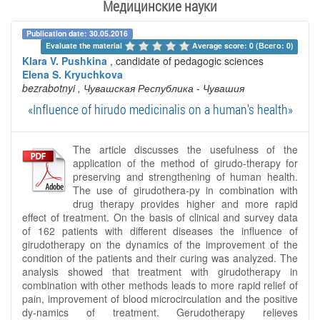
Медицинские науки
Publication date: 30.05.2016
Evaluate the material 
Average score: 0 (Всего: 0)
Klara V. Pushkina
, candidate of pedagogic sciences
Elena S. Kryuchkova
bezrabotnyi
, Чувашская Республика - Чувашия
«Influence of hirudo medicinalis on a human's health»
The article discusses the usefulness of the
application of the method of girudo-therapy for
preserving and strengthening of human health.
The use of girudothera-py in combination with
drug therapy provides higher and more rapid
effect of treatment. On the basis of clinical and survey data
of 162 patients with different diseases the influence of
girudotherapy on the dynamics of the improvement of the
condition of the patients and their curing was analyzed. The
analysis showed that treatment with girudotherapy in
combination with other methods leads to more rapid relief of
pain, improvement of blood microcirculation and the positive
dy-namics of treatment. Gerudotherapy relieves