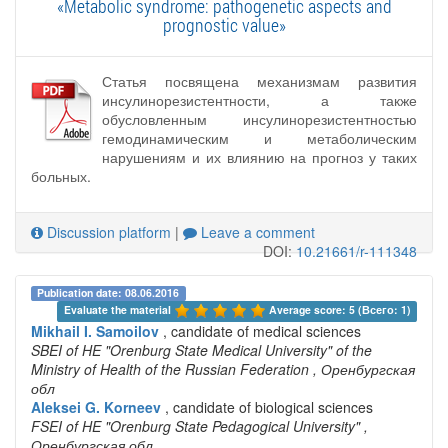
«Metabolic syndrome: pathogenetic aspects and
prognostic value»
Статья посвящена механизмам развития
инсулинорезистентности, а также
обусловленным инсулинорезистентностью
гемодинамическим и метаболическим
нарушениям и их влиянию на прогноз у таких
больных.
Discussion platform
|
Leave a comment
DOI:
10.21661/r-111348
Publication date: 08.06.2016
Evaluate the material 
Average score: 5 (Всего: 1)
Mikhail I. Samoilov
, candidate of medical sciences
SBEI of HE "Orenburg State Medical University" of the
Ministry of Health of the Russian Federation
, Оренбургская
обл
Aleksei G. Korneev
, candidate of biological sciences
FSEI of HE "Orenburg State Pedagogical University"
,
Оренбургская обл