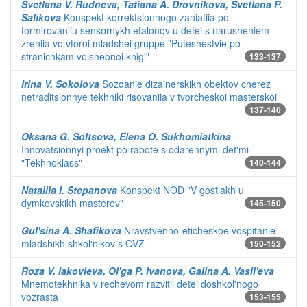
Svetlana V. Rudneva, Tatiana A. Drovnikova, Svetlana P.
Salikova
Konspekt korrektsionnogo zaniatiia po
formirovaniiu sensornykh etalonov u detei s narusheniem
zreniia vo vtoroi mladshei gruppe "Puteshestvie po
stranichkam volshebnoi knigi"
133-137
Irina V. Sokolova
Sozdanie dizainerskikh obektov cherez
netraditsionnye tekhniki risovaniia v tvorcheskoi masterskoi
137-140
Oksana G. Soltsova, Elena O. Sukhomiatkina
Innovatsionnyi proekt po rabote s odarennymi det'mi
"Tekhnoklass"
140-144
Nataliia I. Stepanova
Konspekt NOD "V gostiakh u
dymkovskikh masterov"
145-150
Gul'sina A. Shafikova
Nravstvenno-eticheskoe vospitanie
mladshikh shkol'nikov s OVZ
150-152
Roza V. Iakovleva, Ol'ga P. Ivanova, Galina A. Vasil'eva
Mnemotekhnika v rechevom razvitii detei doshkol'nogo
vozrasta
153-155