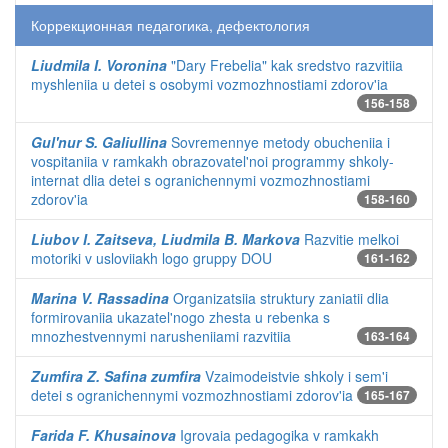
Коррекционная педагогика, дефектология
Liudmila I. Voronina
"Dary Frebelia" kak sredstvo razvitiia
myshleniia u detei s osobymi vozmozhnostiami zdorov'ia
156-158
Gul'nur S. Galiullina
Sovremennye metody obucheniia i
vospitaniia v ramkakh obrazovatel'noi programmy shkoly-
internat dlia detei s ogranichennymi vozmozhnostiami
zdorov'ia
158-160
Liubov I. Zaitseva, Liudmila B. Markova
Razvitie melkoi
motoriki v usloviiakh logo gruppy DOU
161-162
Marina V. Rassadina
Organizatsiia struktury zaniatii dlia
formirovaniia ukazatel'nogo zhesta u rebenka s
mnozhestvennymi narusheniiami razvitiia
163-164
Zumfira Z. Safina zumfira
Vzaimodeistvie shkoly i sem'i
detei s ogranichennymi vozmozhnostiami zdorov'ia
165-167
Farida F. Khusainova
Igrovaia pedagogika v ramkakh