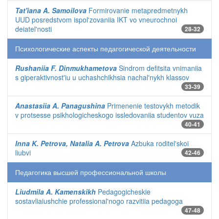
Tat'iana A. Samoilova
Formirovanie metapredmetnykh
UUD posredstvom ispol'zovaniia IKT vo vneurochnoi
deiatel'nosti
28-32
Психологические аспекты педагогической деятельности
Rushaniia F. Dinmukhametova
Sindrom defitsita vnimaniia
s giperaktivnost'iu u uchashchikhsia nachal'nykh klassov
33-39
Anastasiia A. Panagushina
Primenenie testovykh metodik
v protsesse psikhologicheskogo issledovaniia studentov vuza
40-41
Inna K. Petrova, Natalia A. Petrova
Azbuka roditel'skoi
liubvi
42-46
Педагогика высшей профессиональной школы
Liudmila A. Kamenskikh
Pedagogicheskie
sostavliaiushchie professional'nogo razvitiia pedagoga
47-48