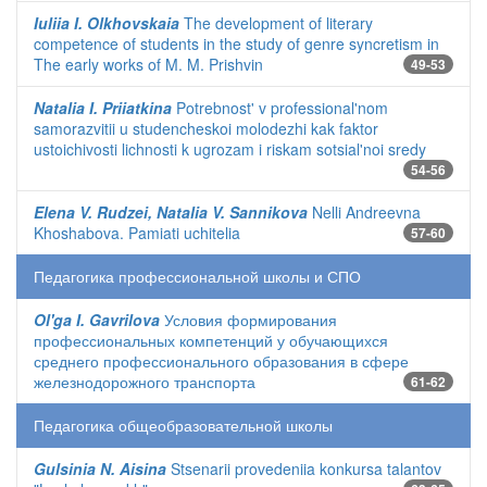
Iuliia I. Olkhovskaia
The development of literary
competence of students in the study of genre syncretism in
The early works of M. M. Prishvin
49-53
Natalia I. Priiatkina
Potrebnost' v professional'nom
samorazvitii u studencheskoi molodezhi kak faktor
ustoichivosti lichnosti k ugrozam i riskam sotsial'noi sredy
54-56
Elena V. Rudzei, Natalia V. Sannikova
Nelli Andreevna
Khoshabova. Pamiati uchitelia
57-60
Педагогика профессиональной школы и СПО
Ol'ga I. Gavrilova
Условия формирования
профессиональных компетенций у обучающихся
среднего профессионального образования в сфере
железнодорожного транспорта
61-62
Педагогика общеобразовательной школы
Gulsinia N. Aisina
Stsenarii provedeniia konkursa talantov