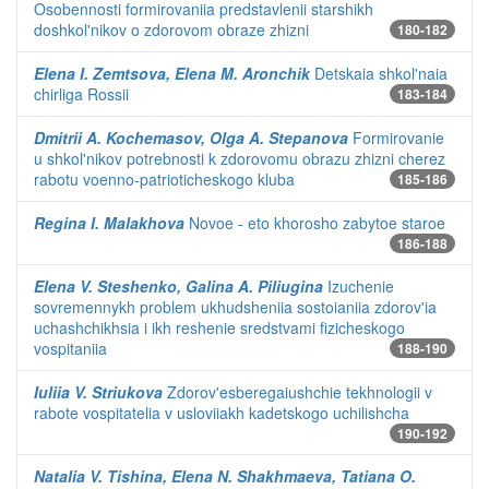
Osobennosti formirovaniia predstavlenii starshikh
doshkol'nikov o zdorovom obraze zhizni
180-182
Elena I. Zemtsova, Elena M. Aronchik
Detskaia shkol'naia
chirliga Rossii
183-184
Dmitrii A. Kochemasov, Olga A. Stepanova
Formirovanie
u shkol'nikov potrebnosti k zdorovomu obrazu zhizni cherez
rabotu voenno-patrioticheskogo kluba
185-186
Regina I. Malakhova
Novoe - eto khorosho zabytoe staroe
186-188
Elena V. Steshenko, Galina A. Piliugina
Izuchenie
sovremennykh problem ukhudsheniia sostoianiia zdorov'ia
uchashchikhsia i ikh reshenie sredstvami fizicheskogo
vospitaniia
188-190
Iuliia V. Striukova
Zdorov'esberegaiushchie tekhnologii v
rabote vospitatelia v usloviiakh kadetskogo uchilishcha
190-192
Natalia V. Tishina, Elena N. Shakhmaeva, Tatiana O.