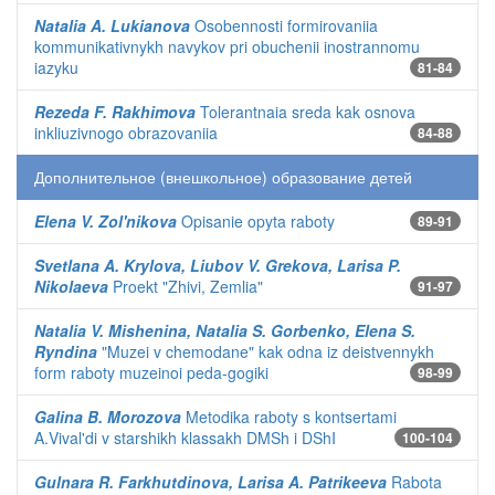
Natalia A. Lukianova
Osobennosti formirovaniia
kommunikativnykh navykov pri obuchenii inostrannomu
iazyku
81-84
Rezeda F. Rakhimova
Tolerantnaia sreda kak osnova
inkliuzivnogo obrazovaniia
84-88
Дополнительное (внешкольное) образование детей
Elena V. Zol'nikova
Opisanie opyta raboty
89-91
Svetlana A. Krylova, Liubov V. Grekova, Larisa P.
Nikolaeva
Proekt "Zhivi, Zemlia"
91-97
Natalia V. Mishenina, Natalia S. Gorbenko, Elena S.
Ryndina
"Muzei v chemodane" kak odna iz deistvennykh
form raboty muzeinoi peda-gogiki
98-99
Galina B. Morozova
Metodika raboty s kontsertami
A.Vival'di v starshikh klassakh DMSh i DShI
100-104
Gulnara R. Farkhutdinova, Larisa A. Patrikeeva
Rabota