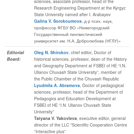
sciences, associate professor, head of the
Research Engineering Department at the Kyrgyz
State University named after I. Arabayev
Galina V. Sorokoumova
, д-р псих. наук,
профессор ФГБУ ВО «Нижегородский
Государственный лингвистический
университет им. Н.А. Добролюбова (НГЛУ)»
Editorial
Oleg N. Shirokov
, chief editor
, Doctor of
Board:
historical sciences, professor, dean of the History
and Geography Department at FSBEI of HE “I.N.
Ulianov Chuvash State University”, member of
the Public Chamber of the Chuvash Republic
Lyudmila A. Abramova
, Doctor of pedagogical
sciences, professor, head of the Department of
Pedagogics and Education Development at
FSBEI of HE “I.N. Ulianov Chuvash State
University”
Tatyana V. Yakovleva
, executive editor
, general
director of the LLC "Scientific Cooperation Centre
“Interactive plus”