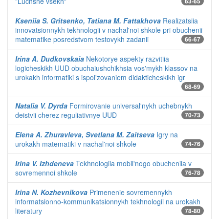
"Luchshe vsekh"
63-65
Kseniia S. Gritsenko, Tatiana M. Fattakhova
Realizatsiia
innovatsionnykh tekhnologii v nachal'noi shkole pri obuchenii
matematike posredstvom testovykh zadanii
66-67
Irina A. Dudkovskaia
Nekotorye aspekty razvitiia
logicheskikh UUD obuchaiushchikhsia vos'mykh klassov na
urokakh informatiki s ispol'zovaniem didakticheskikh igr
68-69
Natalia V. Dyrda
Formirovanie universal'nykh uchebnykh
deistvii cherez reguliativnye UUD
70-73
Elena A. Zhuravleva, Svetlana M. Zaitseva
Igry na
urokakh matematiki v nachal'noi shkole
74-76
Irina V. Izhdeneva
Tekhnologiia mobil'nogo obucheniia v
sovremennoi shkole
76-78
Irina N. Kozhevnikova
Primenenie sovremennykh
informatsionno-kommunikatsionnykh tekhnologii na urokakh
literatury
78-80