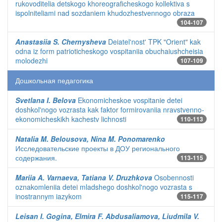
rukovoditelia detskogo khoreograficheskogo kollektiva s
ispolniteliami nad sozdaniem khudozhestvennogo obraza
104-107
Anastasiia S. Chernysheva
Deiatel'nost' TPK "Orient" kak
odna iz form patrioticheskogo vospitaniia obuchaiushcheisia
molodezhi
107-109
Дошкольная педагогика
Svetlana I. Belova
Ekonomicheskoe vospitanie detei
doshkol'nogo vozrasta kak faktor formirovaniia nravstvenno-
ekonomicheskikh kachestv lichnosti
110-113
Natalia M. Belousova, Nina M. Ponomarenko
Исследовательские проекты в ДОУ регионального
содержания.
113-115
Mariia A. Varnaeva, Tatiana V. Druzhkova
Osobennosti
oznakomleniia detei mladshego doshkol'nogo vozrasta s
inostrannym iazykom
115-117
Leisan I. Gogina, Elmira F. Abdusaliamova, Liudmila V.