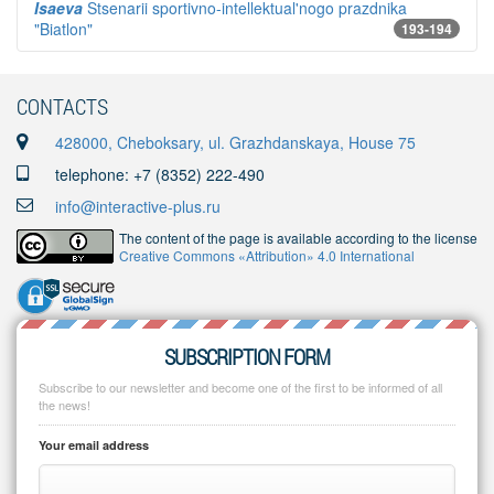
Isaeva
Stsenarii sportivno-intellektual'nogo prazdnika
"Biatlon"
193-194
CONTACTS
428000, Cheboksary, ul. Grazhdanskaya, House 75
telephone: +7 (8352) 222-490
info@interactive-plus.ru
The content of the page is available according to the license
Creative Commons «Attribution» 4.0 International
SUBSCRIPTION FORM
Subscribe to our newsletter and become one of the first to be informed of all
the news!
Your email address