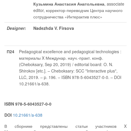
Кузьмина Анастасия Анатольевна
, associate
editor
, корректор-переводчик Центра научного
сотрудничества «Интерактив плюс»
Designer:
Nadezhda V. Firsova
П24
Pedagogical excellence and pedagogical technologies :
материалы X Междунар. науч.-практ. конф.
(Cheboksary, Sep 20, 2019) / editorial board: O. N.
Shirokov [etc.]. – Cheboksary: SCC "Interactive plus",
LLC, 2019. – p. 196. – ISBN 978-5-6043527-0-0. – DOI
10.21661/a-638.
ISBN 978-5-6043527-0-0
DOI
10.21661/a-638
В сборнике представлены статьи участников X