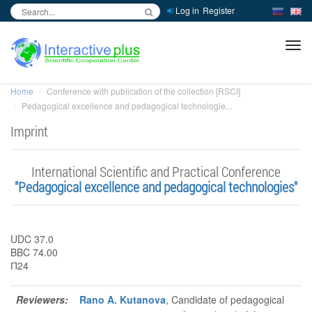
Log in
Register
inc
ра
Home
Conference with publication of the collection [RSCI]
Pedagogical excellence and pedagogical technologie...
Imprint
International Scientific and Practical Conference
"Pedagogical excellence and pedagogical technologies"
UDC 37.0
BBC 74.00
П24
Reviewers:
Rano A. Kutanova
, Candidate of pedagogical