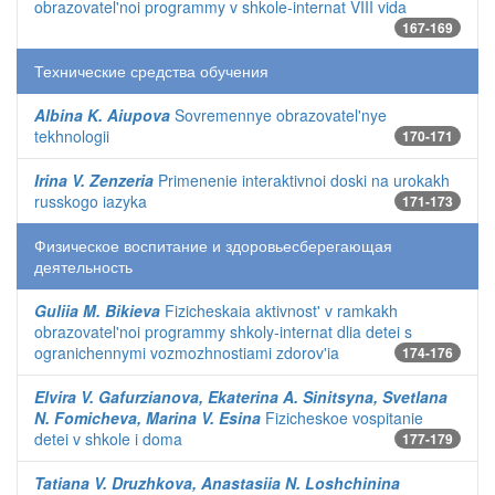
obrazovatel'noi programmy v shkole-internat VIII vida
167-169
Технические средства обучения
Albina K. Aiupova
Sovremennye obrazovatel'nye
tekhnologii
170-171
Irina V. Zenzeria
Primenenie interaktivnoi doski na urokakh
russkogo iazyka
171-173
Физическое воспитание и здоровьесберегающая
деятельность
Guliia M. Bikieva
Fizicheskaia aktivnost' v ramkakh
obrazovatel'noi programmy shkoly-internat dlia detei s
ogranichennymi vozmozhnostiami zdorov'ia
174-176
Elvira V. Gafurzianova, Ekaterina A. Sinitsyna, Svetlana
N. Fomicheva, Marina V. Esina
Fizicheskoe vospitanie
detei v shkole i doma
177-179
Tatiana V. Druzhkova, Anastasiia N. Loshchinina