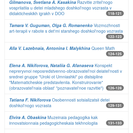
Gilmanova, Svetlana A. Kasakina
Razvitie zritel'nogo
vospriiatiia u detei mladshego doshkol'nogo vozrasta v
didakticheskikh igrakh v DOO
118-121
Tamara V. Guguman, Olga G. Romanenko
Vozmozhnosti
art-terapii v rabote s det'mi starshego doshkol'nogo vozrasta
122-123
Alla V. Lazebnaia, Antonina I. Malykhina
Queen Math
124-125
Elena A. Nikiforova, Nataliia G. Afanaseva
Konspekt
nepreryvnoi neposredstvenno-obrazovatel'noi deiatel'nosti v
srednei gruppe "Uroki ot Umniashki" po distsipline
"Matematicheskie predstavleniia. Konstruirovanie"
(obrazovatel'naia oblast' "poznavatel'noe razvitie")
126-128
Tatiana F. Nikiforova
Osobennosti sotsializatsii detei
doshkol'nogo vozrasta
129-131
Elvira A. Obaskina
Muzeinaia pedagogika kak
innovatsionnaia pedagogicheskaia tekhnologiia
131-133