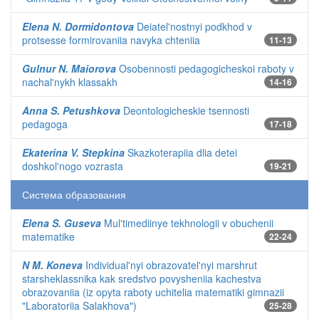
Elena N. Dormidontova
Deiatel'nostnyi podkhod v
protsesse formirovaniia navyka chteniia
11-13
Gulnur N. Maiorova
Osobennosti pedagogicheskoi raboty v
nachal'nykh klassakh
14-16
Anna S. Petushkova
Deontologicheskie tsennosti
pedagoga
17-18
Ekaterina V. Stepkina
Skazkoterapiia dlia detei
doshkol'nogo vozrasta
19-21
Система образования
Elena S. Guseva
Mul'timediinye tekhnologii v obuchenii
matematike
22-24
N M. Koneva
Individual'nyi obrazovatel'nyi marshrut
starsheklassnika kak sredstvo povysheniia kachestva
obrazovaniia (iz opyta raboty uchitelia matematiki gimnazii
"Laboratoriia Salakhova")
25-28