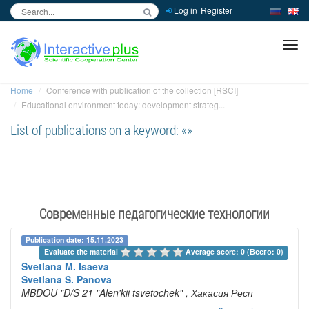
Log in
Register
inc
ра
Home
Conference with publication of the collection [RSCI]
Educational environment today: development strateg...
List of publications on a keyword: «»
Современные педагогические технологии
Publication date: 15.11.2023
Evaluate the material 
Average score: 0 (Всего: 0)
Svetlana M. Isaeva
Svetlana S. Panova
MBDOU "D/S 21 "Alen'kii tsvetochek"
, Хакасия Респ