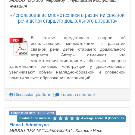
MBDOU "D/S 203 "Neposedy"
, Чувашская Республика -
Чувашия
«Использование мнемотехники в развитии связной
речи детей старшего дошкольного возраста»
В статье представлен вопрос об
использование мнемотехники в развитии
связной речи детей старшего дошкольного
возраста. Авторы отмечают, что
мнемотехнические приемы облегчают процесс
запоминания речевых конструкций у дошкольников,
увеличивают объем наглядно-образной и словесной
памяти за счет образования ассоциаций.
Discussion platform
|
Leave a comment
Publication date: 15.11.2023
Evaluate the material 
Average score: 0 (Всего: 0)
Elena I. Vdovitsyna
MBDOU "D/S 16 "Diuimovochka"
, Хакасия Респ