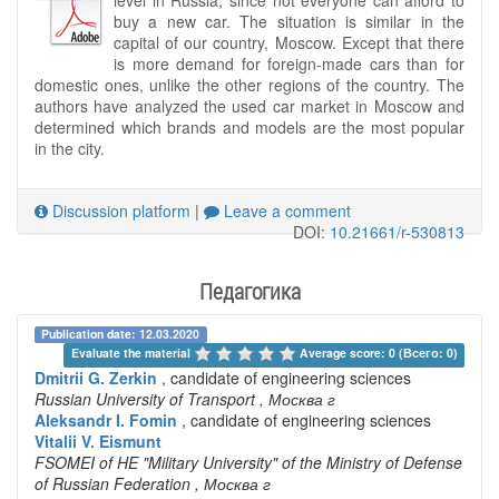
level in Russia, since not everyone can afford to
buy a new car. The situation is similar in the
capital of our country, Moscow. Except that there
is more demand for foreign-made cars than for
domestic ones, unlike the other regions of the country. The
authors have analyzed the used car market in Moscow and
determined which brands and models are the most popular
in the city.
Discussion platform
|
Leave a comment
DOI:
10.21661/r-530813
Педагогика
Publication date: 12.03.2020
Evaluate the material 
Average score: 0 (Всего: 0)
Dmitrii G. Zerkin
, candidate of engineering sciences
Russian University of Transport
, Москва г
Aleksandr I. Fomin
, candidate of engineering sciences
Vitalii V. Eismunt
FSOMEI of HE "Military University" of the Ministry of Defense
of Russian Federation
, Москва г