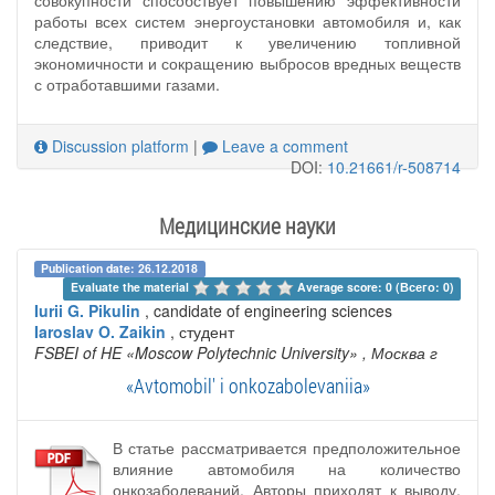
работы всех систем энергоустановки автомобиля и, как
следствие, приводит к увеличению топливной
экономичности и сокращению выбросов вредных веществ
с отработавшими газами.
Discussion platform
|
Leave a comment
DOI:
10.21661/r-508714
Медицинские науки
Publication date: 26.12.2018
Evaluate the material 
Average score: 0 (Всего: 0)
Iurii G. Pikulin
, candidate of engineering sciences
Iaroslav O. Zaikin
, студент
FSBEI of HE «Moscow Polytechnic University»
, Москва г
«Avtomobil' i onkozabolevaniia»
В статье рассматривается предположительное
влияние автомобиля на количество
онкозаболеваний. Авторы приходят к выводу,