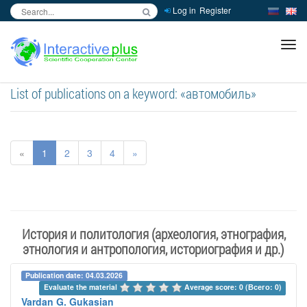
Log in
Register
inc
ра
List of publications on a keyword: «автомобиль»
«
1
2
3
4
»
История и политология (археология, этнография,
этнология и антропология, историография и др.)
Publication date: 04.03.2026
Evaluate the material 
Average score: 0 (Всего: 0)
Vardan G. Gukasian