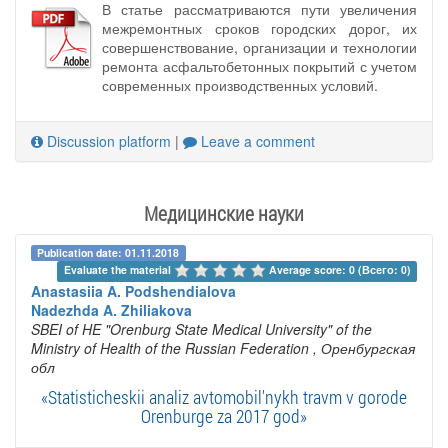
В статье рассматриваются пути увеличения
межремонтных сроков городских дорог, их
совершенствование, организации и технологии
ремонта асфальтобетонных покрытий с учетом
современных производственных условий.
Discussion platform
|
Leave a comment
Медицинские науки
Publication date: 01.11.2018
Evaluate the material 
Average score: 0 (Всего: 0)
Anastasiia A. Podshendialova
Nadezhda A. Zhiliakova
SBEI of HE "Orenburg State Medical University" of the
Ministry of Health of the Russian Federation
, Оренбургская
обл
«Statisticheskii analiz avtomobil'nykh travm v gorode
Orenburge za 2017 god»