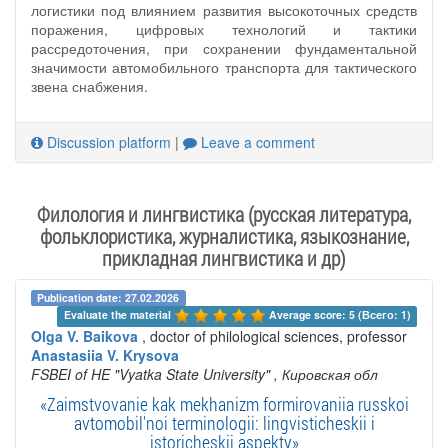
логистики под влиянием развития высокоточных средств
поражения, цифровых технологий и тактики
рассредоточения, при сохранении фундаментальной
значимости автомобильного транспорта для тактического
звена снабжения.
Discussion platform
|
Leave a comment
Филология и лингвистика (русская литература,
фольклористика, журналистика, языкознание,
прикладная лингвистика и др)
Publication date: 27.02.2026
Evaluate the material 
Average score: 5 (Всего: 1)
Olga V. Baikova
, doctor of philological sciences, professor
Anastasiia V. Krysova
FSBEI of HE "Vyatka State University"
, Кировская обл
«Zaimstvovanie kak mekhanizm formirovaniia russkoi
avtomobil'noi terminologii: lingvisticheskii i
istoricheskii aspekty»