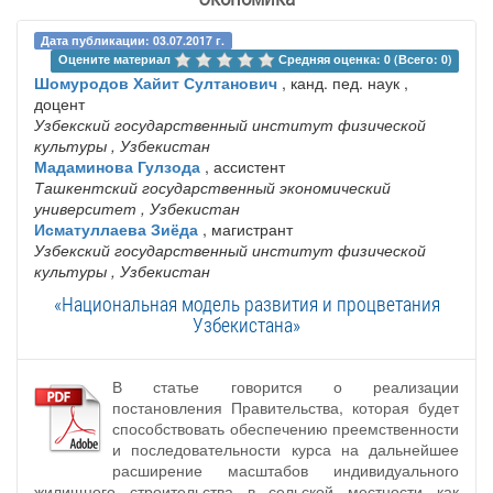
Дата публикации: 03.07.2017 г.
Оцените материал 
Средняя оценка: 0 (Всего: 0)
Шомуродов Хайит Султанович
, канд. пед. наук ,
доцент
Узбекский государственный институт физической
культуры
, Узбекистан
Мадаминова Гулзода
, ассистент
Ташкентский государственный экономический
университет
, Узбекистан
Исматуллаева Зиёда
, магистрант
Узбекский государственный институт физической
культуры
, Узбекистан
«Национальная модель развития и процветания
Узбекистана»
В статье говорится о реализации
постановления Правительства, которая будет
способствовать обеспечению преемственности
и последовательности курса на дальнейшее
расширение масштабов индивидуального
жилищного строительства в сельской местности как