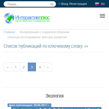
Вход
Регистрация
inc
ра
Главная
Конференция с изданием сборника
Научные исследования: векторы развития
Список публикаций по ключевому слову: «»
«
1
2
3
4
»
Экология
Дата публикации: 29.06.2017 г.