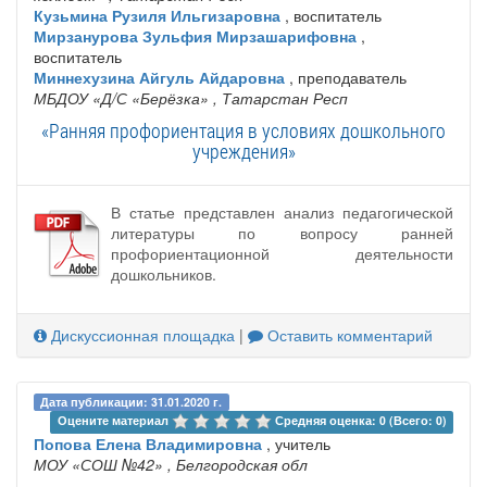
Кузьмина Рузиля Ильгизаровна
, воспитатель
Мирзанурова Зульфия Мирзашарифовна
,
воспитатель
Миннехузина Айгуль Айдаровна
, преподаватель
МБДОУ «Д/С «Берёзка»
, Татарстан Респ
«Ранняя профориентация в условиях дошкольного
учреждения»
В статье представлен анализ педагогической
литературы по вопросу ранней
профориентационной деятельности
дошкольников.
Дискуссионная площадка
|
Оставить комментарий
Дата публикации: 31.01.2020 г.
Оцените материал 
Средняя оценка: 0 (Всего: 0)
Попова Елена Владимировна
, учитель
МОУ «СОШ №42»
, Белгородская обл