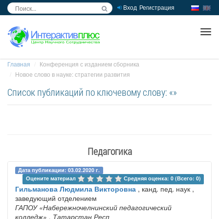
Вход
Регистрация
inc
ра
Главная
Конференция с изданием сборника
Новое слово в науке: стратегии развития
Список публикаций по ключевому слову: «»
Педагогика
Дата публикации: 03.02.2020 г.
Оцените материал 
Средняя оценка: 0 (Всего: 0)
Гильманова Людмила Викторовна
, канд. пед. наук ,
заведующий отделением
ГАПОУ «Набережночелнинский педагогический
колледж»
, Татарстан Респ