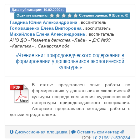
Дата публикации: 10.02.2020 г.
Оцените материал 
Средняя оценка: 0 (Всего: 0)
Гандина Юлия Александровна
, воспитатель
Головащенко Елена Викторовна
, воспитатель
Михайлова Елена Александровна
, воспитатель
АНО ДО «Планета детства «Лада» – Д/С №99
«Капелька»
, Самарская обл
«Чтение книг природоведческого содержания в
формировании у дошкольников экологической
культуры»
В статье представлен опыт работы по
формированию у дошкольников экологической
культуры посредством чтения художественной
литературы природоведческого содержания.
Авторами представлена методика работы с
детьми м родителями.
Дискуссионная площадка
|
Оставить комментарий
DOI:
10.21661/r-530284