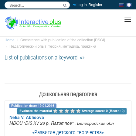
Log in
Register
inc
ра
Home
Conference with publication of the collection [RSCI]
Педагогический опыт: теория, методика, практика
List of publications on a keyword: «»
Дошкольная педагогика
Publication date: 19.01.2016
Evaluate the material 
Average score: 0 (Всего: 0)
Nelia V. Ablisova
MDOU "D/S KV 28 p. Razumnoe"
, Белгородская обл
«Развитие детского творчества»