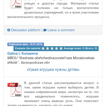
улицах и дорогах города. Материал статьи
будет полезен не только воспитателям
дошкольных учреждений, но и всем участникам
воспитательного процесса.
Discussion platform
|
Leave a comment
Publication date: 18.01.2016
Evaluate the material 
Average score: 0 (Всего: 0)
Galina I. Kotsareva
MBOU "Sredniaia obshcheobrazovatel'naia Monakovskaia
shkola"
, Белгородская обл
«Какие игрушки нужны детям»
В данной статье рассматривается вопрос о
том, какие игрушки нужно выбирать детям. В
нашем современном мире, несмотря на то, что
все кардинально поменялось, игрушки
занимают очень важную роль. Они помогают
детям развиваться, узнавать что-то новое.