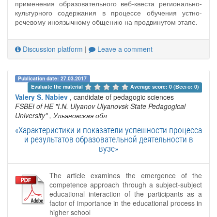
применения образовательного веб-квеста регионально-
культурного содержания в процессе обучения устно-
речевому иноязычному общению на продвинутом этапе.
Discussion platform
|
Leave a comment
Publication date: 27.03.2017
Evaluate the material 
Average score: 0 (Всего: 0)
Valery S. Nabiev
, candidate of pedagogic sciences
FSBEI of HE "I.N. Ulyanov Ulyanovsk State Pedagogical
University"
, Ульяновская обл
«Характеристики и показатели успешности процесса
и результатов образовательной деятельности в
вузе»
The article examines the emergence of the
competence approach through a subject-subject
educational interaction of the participants as a
factor of importance in the educational process in
higher school