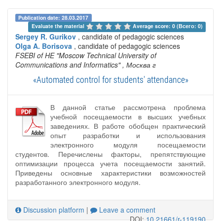
Publication date: 28.03.2017
Evaluate the material 
Average score: 0 (Всего: 0)
Sergey R. Gurikov
, candidate of pedagogic sciences
Olga A. Borisova
, candidate of pedagogic sciences
FSEBI of HE "Moscow Technical University of
Communications and Informatics"
, Москва г
«Automated control for students' attendance»
В данной статье рассмотрена проблема
учебной посещаемости в высших учебных
заведениях. В работе обобщен практический
опыт разработки и использования
электронного модуля посещаемости
студентов. Перечислены факторы, препятствующие
оптимизации процесса учета посещаемости занятий.
Приведены основные характеристики возможностей
разработанного электронного модуля.
Discussion platform
|
Leave a comment
DOI:
10.21661/r-119190