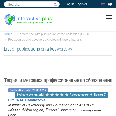
Log in
Register
inc
ра
Home
Conference with publication of the collection [RSCI]
Pedagogics and psychology: relevant theoretical an...
List of publications on a keyword: «»
Теория и методика профессионального образования
Publication date: 29.03.2017
Evaluate the material 
Average score: 0 (Всего: 0)
Elmira M. Bainiiazova
Institute of Psychology and Education of FSAEI of HE
«Kazan (Volga region) Federal University»
, Татарстан
Респ