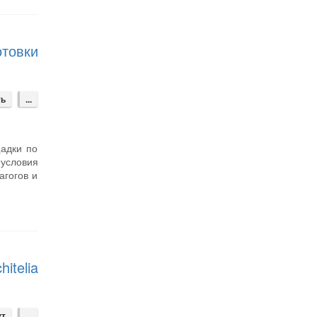
товки
ть
...
адки по
условия
агогов и
itelia
кт
...