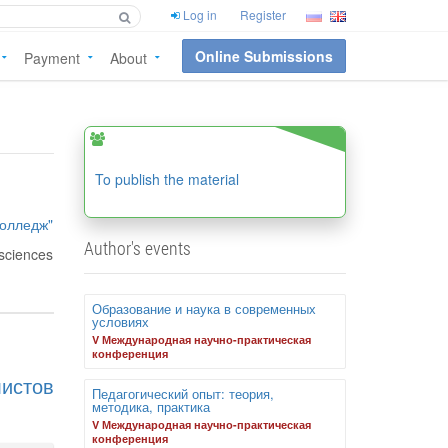
Log in
Register
Online Submissions
Payment
About
To publish the material
колледж"
Author's events
 sciences
Образование и наука в современных
условиях
V Международная научно-практическая
конференция
истов
Педагогический опыт: теория,
методика, практика
V Международная научно-практическая
конференция