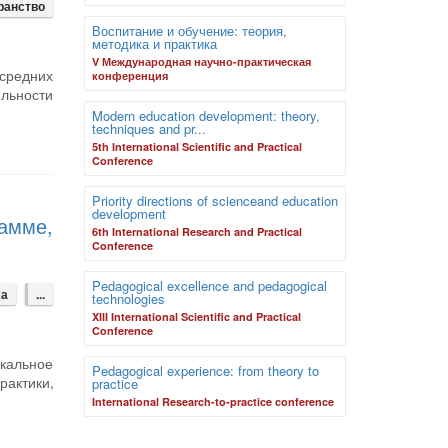
ранство
Воспитание и обучение: теория,
методика и практика
V Международная научно-практическая
 средних
конференция
льности
Modern education development: theory,
techniques and pr...
5th International Scientific and Practical
Conference
Priority directions of scienceand education
development
рамме,
6th International Research and Practical
Conference
Pedagogical excellence and pedagogical
ма
...
technologies
XIII International Scientific and Practical
Conference
кальное
Pedagogical experience: from theory to
рактики,
practice
International Research-to-practice conference