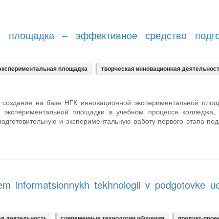
я площадка – эффективное средство подго
экспериментальная площадка
творческая инновационная деятельнос
я создание на базе НГК инновационной экспериментальной площ
 экспериментальной площадки в учебном процессе колледжа, 
подготовительную и экспериментальную работу первого этапа пед
niem informatsionnykh tekhnologii v podgotovke uch
ая деятельность
современные технологии обучения
продукт-прое