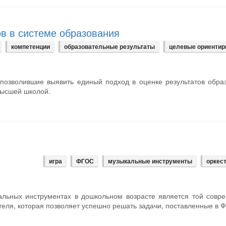
ов в системе образования
компетенции
образовательные результаты
целевые ориенти
позволившие выявить единый подход в оценке результатов обра
высшей школой.
игра
ФГОС
музыкальные инструменты
оркес
альных инструментах в дошкольном возрасте является той совр
еля, которая позволяет успешно решать задачи, поставленные в 