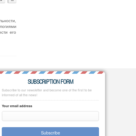
льности,
логиями
ести его
SUBSCRIPTION FORM
Subscribe to our newsletter and become one of the first to be
informed of all the news!
Your email address
Subscribe