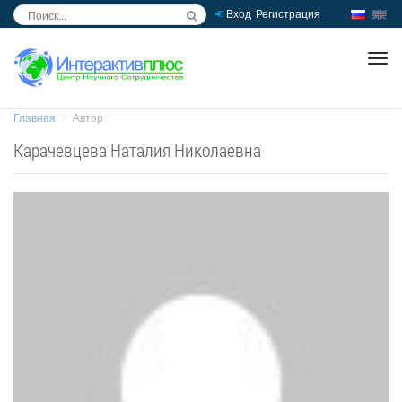
Вход
Регистрация
inc
ра
Главная
Автор
Карачевцева Наталия Николаевна