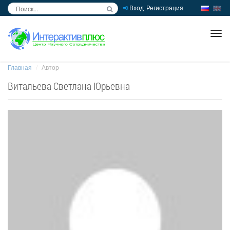
Вход
Регистрация
inc
ра
Главная
Автор
Витальева Светлана Юрьевна