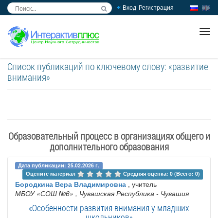
Вход
Регистрация
inc
ра
Список публикаций по ключевому слову: «развитие
внимания»
Образовательный процесс в организациях общего и
дополнительного образования
Дата публикации: 25.02.2026 г.
Оцените материал 
Средняя оценка: 0 (Всего: 0)
Бородкина Вера Владимировна
, учитель
МБОУ «СОШ №6»
, Чувашская Республика - Чувашия
«Особенности развития внимания у младших
школьников»