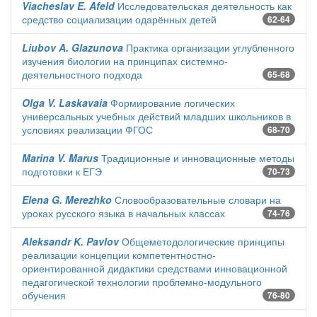
Viacheslav E. Afeld
Исследовательская деятельность как
средство социализации одарённых детей
62-64
Liubov A. Glazunova
Практика организации углубленного
изучения биологии на принципах системно-
деятельностного подхода
65-68
Olga V. Laskavaia
Формирование логических
универсальных учебных действий младших школьников в
условиях реализации ФГОС
68-70
Marina V. Marus
Традиционные и инновационные методы
подготовки к ЕГЭ
70-73
Elena G. Merezhko
Словообразовательные словари на
уроках русского языка в начальных классах
74-76
Aleksandr K. Pavlov
Общеметодологические принципы
реализации концепции компетентностно-
ориентированной дидактики средствами инновационной
педагогической технологии проблемно-модульного
обучения
76-80