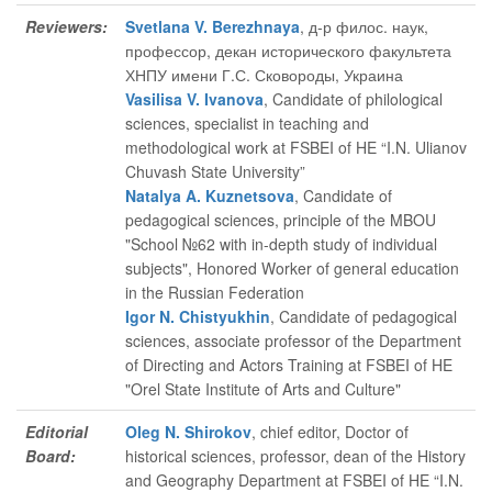
Reviewers:
Svetlana V. Berezhnaya
, д-р филос. наук,
профессор, декан исторического факультета
ХНПУ имени Г.С. Сковороды, Украина
Vasilisa V. Ivanova
, Candidate of philological
sciences, specialist in teaching and
methodological work at FSBEI of HE “I.N. Ulianov
Chuvash State University”
Natalya A. Kuznetsova
, Candidate of
pedagogical sciences, principle of the MBOU
"School №62 with in-depth study of individual
subjects", Honored Worker of general education
in the Russian Federation
Igor N. Chistyukhin
, Candidate of pedagogical
sciences, associate professor of the Department
of Directing and Actors Training at FSBEI of HE
"Orel State Institute of Arts and Culture"
Editorial
Oleg N. Shirokov
, chief editor
, Doctor of
Board:
historical sciences, professor, dean of the History
and Geography Department at FSBEI of HE “I.N.