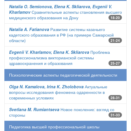
Natalia O. Semionova, Elena K. Skliarova, Evgenii V.
Kharlamov
Сравнительные аспекты становления высшего
медицинского образования на Дону
18-20
Natalia A. Fatianova
Развитие системы казачьего
кадетского образования в РФ (на примере Самарской
области)
21-24
Evgenii V. Kharlamov, Elena K. Skliarova
Проблема
профессионализма викторианской системы
здравоохранения и образования
25-27
Психологические аспекты педагогической деятельности
Olga N. Kamalova, Irina K. Zholobova
Актуальные
вопросы исследования феномена одаренности в
современных условиях
28-31
Svetlana M. Rumiantseva
Новое поколение: взгляд со
стороны
31-33
Педагогика высшей профессиональной школы