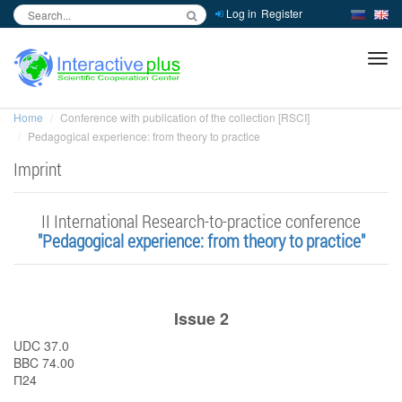
Log in
Register
inc
ра
Home
Conference with publication of the collection [RSCI]
Pedagogical experience: from theory to practice
Imprint
II International Research-to-practice conference
"Pedagogical experience: from theory to practice"
Issue 2
UDC 37.0
BBC 74.00
П24