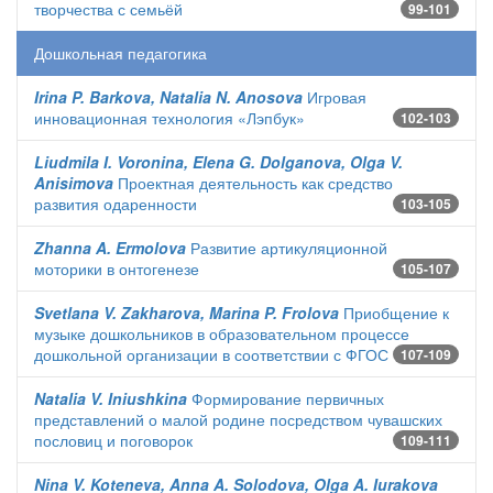
творчества с семьёй
99-101
Дошкольная педагогика
Irina P. Barkova, Natalia N. Anosova
Игровая
инновационная технология «Лэпбук»
102-103
Liudmila I. Voronina, Elena G. Dolganova, Olga V.
Anisimova
Проектная деятельность как средство
развития одаренности
103-105
Zhanna A. Ermolova
Развитие артикуляционной
моторики в онтогенезе
105-107
Svetlana V. Zakharova, Marina P. Frolova
Приобщение к
музыке дошкольников в образовательном процессе
дошкольной организации в соответствии с ФГОС
107-109
Natalia V. Iniushkina
Формирование первичных
представлений о малой родине посредством чувашских
пословиц и поговорок
109-111
Nina V. Koteneva, Anna A. Solodova, Olga A. Iurakova