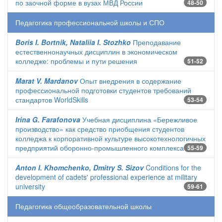
по заочной форме в вузах МВД России
48-50
Педагогика профессиональной школы и СПО
Boris I. Bortnik, Nataliia I. Stozhko
Преподавание
естественнонаучных дисциплин в экономическом
колледже: проблемы и пути решения
51-52
Marat V. Mardanov
Опыт внедрения в содержание
профессиональной подготовки студентов требований
стандартов WorldSkills
53-54
Irina G. Farafonova
Учебная дисциплина «Бережливое
производство» как средство приобщения студентов
колледжа к корпоративной культуре высокотехнологичных
предприятий оборонно-промышленного комплекса
55-59
Anton I. Khomchenko, Dmitry S. Sizov
Conditions for the
development of cadets' professional experience at military
university
59-61
Педагогика общеобразовательной школы