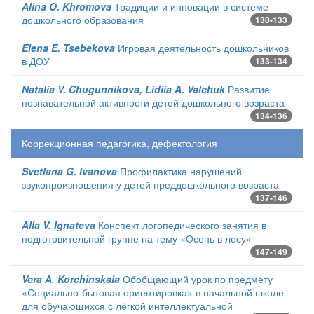
Alina O. Khromova
Традиции и инновации в системе
дошкольного образования
130-133
Elena E. Tsebekova
Игровая деятельность дошкольников
в ДОУ
133-134
Natalia V. Chugunnikova, Lidiia A. Valchuk
Развитие
познавательной активности детей дошкольного возраста
134-136
Коррекционная педагогика, дефектология
Svetlana G. Ivanova
Профилактика нарушений
звукопроизношения у детей преддошкольного возраста
137-146
Alla V. Ignateva
Конспект логопедического занятия в
подготовительной группе на тему «Осень в лесу»
147-149
Vera A. Korchinskaia
Обобщающий урок по предмету
«Социально-бытовая ориентировка» в начальной школе
для обучающихся с лёгкой интеллектуальной