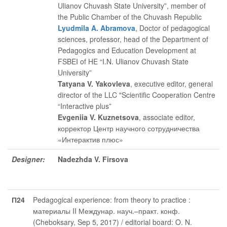
Ulianov Chuvash State University”, member of
the Public Chamber of the Chuvash Republic
Lyudmila A. Abramova
, Doctor of pedagogical
sciences, professor, head of the Department of
Pedagogics and Education Development at
FSBEI of HE “I.N. Ulianov Chuvash State
University”
Tatyana V. Yakovleva
, executive editor
, general
director of the LLC "Scientific Cooperation Centre
“Interactive plus”
Evgeniia V. Kuznetsova
, associate editor
,
корректор Центр научного сотрудничества
«Интерактив плюс»
Designer:
Nadezhda V. Firsova
П24
Pedagogical experience: from theory to practice :
материалы II Междунар. науч.–практ. конф.
(Cheboksary, Sep 5, 2017) / editorial board: O. N.