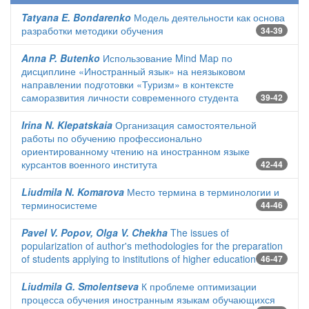
Tatyana E. Bondarenko
Модель деятельности как основа
разработки методики обучения
34-39
Anna P. Butenko
Использование Mind Map по
дисциплине «Иностранный язык» на неязыковом
направлении подготовки «Туризм» в контексте
саморазвития личности современного студента
39-42
Irina N. Klepatskaia
Организация самостоятельной
работы по обучению профессионально
ориентированному чтению на иностранном языке
курсантов военного института
42-44
Liudmila N. Komarova
Место термина в терминологии и
терминосистеме
44-46
Pavel V. Popov, Olga V. Chekha
The issues of
popularization of author's methodologies for the preparation
of students applying to institutions of higher education
46-47
Liudmila G. Smolentseva
К проблеме оптимизации
процесса обучения иностранным языкам обучающихся