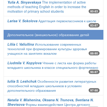
Yulia A. Sinyavskaya
The implementation of active
methods of teaching English in order to increase the
motivation of primary school students
80-83
Larisa V. Sokolova
Адаптация первоклассников к школе
83-87
Дополнительное (внешкольное) образование детей
Liliia I. Valiullina
Использование современных
технологий при формировании культуры здоровья
учащихся на занятиях вокалом
88-90
Liudmila V. Kopylova
Чтение с листа как форма работы
младшего школьника в классе специального фортепиано
90-97
Iuliia S. Leshchuk
Особенности развития литературных
способностей младших школьников в условиях
дополнительного образования
97-98
Natalia V. Mishenina, Oksana N. Trunova, Svetlana N.
Shevtsova
Формы взаимодействия Центра детского