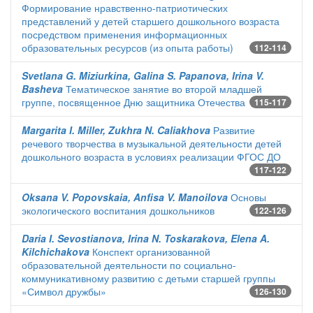
Формирование нравственно-патриотических
представлений у детей старшего дошкольного возраста
посредством применения информационных
образовательных ресурсов (из опыта работы)
112-114
Svetlana G. Miziurkina, Galina S. Papanova, Irina V.
Basheva
Тематическое занятие во второй младшей
группе, посвященное Дню защитника Отечества
115-117
Margarita I. Miller, Zukhra N. Caliakhova
Развитие
речевого творчества в музыкальной деятельности детей
дошкольного возраста в условиях реализации ФГОС ДО
117-122
Oksana V. Popovskaia, Anfisa V. Manoilova
Основы
экологического воспитания дошкольников
122-126
Daria I. Sevostianova, Irina N. Toskarakova, Elena A.
Kilchichakova
Конспект организованной
образовательной деятельности по социально-
коммуникативному развитию с детьми старшей группы
«Символ дружбы»
126-130