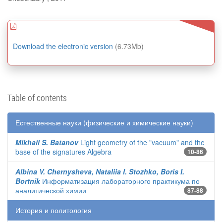
Download the electronic version
(6.73Mb)
Table of contents
Естественные науки (физические и химические науки)
Mikhail S. Batanov
Light geometry of the "vacuum" and the
base of the signatures Algebra
10-86
Albina V. Chernysheva, Nataliia I. Stozhko, Boris I.
Bortnik
Информатизация лабораторного практикума по
аналитической химии
87-88
История и политология