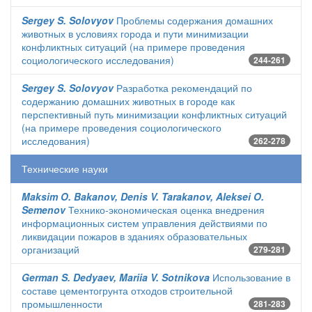
Sergey S. Solovyov
Проблемы содержания домашних
животных в условиях города и пути минимизации
конфликтных ситуаций (на примере проведения
социологического исследования)
244-261
Sergey S. Solovyov
Разработка рекомендаций по
содержанию домашних животных в городе как
перспективный путь минимизации конфликтных ситуаций
(на примере проведения социологического
исследования)
262-278
Технические науки
Maksim O. Bakanov, Denis V. Tarakanov, Aleksei O.
Semenov
Технико-экономическая оценка внедрения
информационных систем управления действиями по
ликвидации пожаров в зданиях образовательных
организаций
279-281
German S. Dedyaev, Mariia V. Sotnikova
Использование в
составе цементогрунта отходов строительной
промышленности
281-283