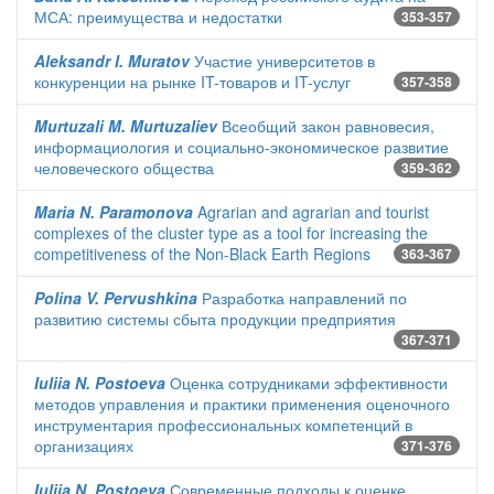
МСА: преимущества и недостатки
353-357
Aleksandr I. Muratov
Участие университетов в
конкуренции на рынке IT-товаров и IT-услуг
357-358
Murtuzali M. Murtuzaliev
Всеобщий закон равновесия,
информациология и социально-экономическое развитие
человеческого общества
359-362
Maria N. Paramonova
Agrarian and agrarian and tourist
complexes of the cluster type as a tool for increasing the
competitiveness of the Non-Black Earth Regions
363-367
Polina V. Pervushkina
Разработка направлений по
развитию системы сбыта продукции предприятия
367-371
Iuliia N. Postoeva
Оценка сотрудниками эффективности
методов управления и практики применения оценочного
инструментария профессиональных компетенций в
организациях
371-376
Iuliia N. Postoeva
Современные подходы к оценке