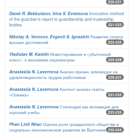
220-221
Damir R. Bekbulatov, Irina S. Evreinova
Innovative method
of the guardian's report to guardianship and trusteeship
bodies
221-223
Nikolay A. Voronov, Evgenii A. Ignashin
Развитие спорта
высших достижений
223-225
Vladislav M. Karelin
Инвестирование в «убыточный
класс»: к экономике наукометрии
225-229
Anastasiia N. Lavernova
Анализ причин, влияющих на
удовлетворенность трудом работников
229-231
Anastasiia N. Lavernova
Контент-анализ газеты
«Олекма»
231-233
Anastasiia N. Lavernova
Стипендия как мотивация для
хорошей учебы
233-235
Phan Linh Nhac
Оценка роли гражданского общества в
социально-экономическом развитии во Вьетнаме
235-244