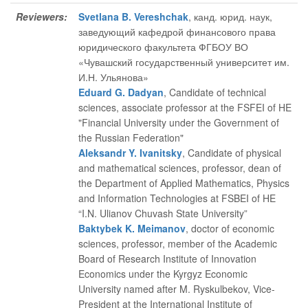
Reviewers:
Svetlana B. Vereshchak
, канд. юрид. наук,
заведующий кафедрой финансового права
юридического факультета ФГБОУ ВО
«Чувашский государственный университет им.
И.Н. Ульянова»
Eduard G. Dadyan
, Candidate of technical
sciences, associate professor at the FSFEI of HE
"Financial University under the Government of
the Russian Federation"
Aleksandr Y. Ivanitsky
, Candidate of physical
and mathematical sciences, professor, dean of
the Department of Applied Mathematics, Physics
and Information Technologies at FSBEI of HE
“I.N. Ulianov Chuvash State University”
Baktybek K. Meimanov
, doctor of economic
sciences, professor, member of the Academic
Board of Research Institute of Innovation
Economics under the Kyrgyz Economic
University named after M. Ryskulbekov, Vice-
President at the International Institute of