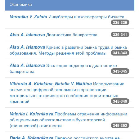
Экономика
Veronika V. Zalata
Инкубаторы и акселераторы бизнеса
335-339
Alsu A. Islamova
Диагностика банкротства
339-341
Alsu A. Islamova
Кризис в развитии рынка труда и рынка
образования. Методы решения этой проблемы
341-343
Alsu A. Islamova
Эволюция подходов к диагностике
банкротства
343-345
Viktoriia A. Kiriakina, Natalia V. Nikitina
Использование
элементов цифровой экономики в организации
материально-технического снабжения строительных
компаний
345-349
Valeriia I. Kolenikova
Проблемы отражения информации
об оценочных обязательствах в бухгалтерской
(финансовой) отчетности
349-352
Daria A. Kolesnikova
Переход российского аудита на