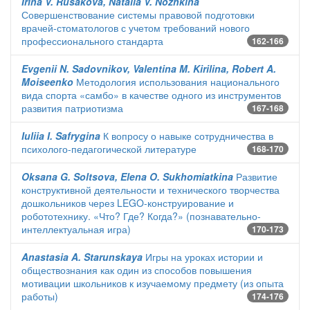
Irina V. Rusakova, Natalia V. Nozhkina
Совершенствование системы правовой подготовки
врачей-стоматологов с учетом требований нового
профессионального стандарта
162-166
Evgenii N. Sadovnikov, Valentina M. Kirilina, Robert A.
Moiseenko
Методология использования национального
вида спорта «самбо» в качестве одного из инструментов
развития патриотизма
167-168
Iuliia I. Safrygina
К вопросу о навыке сотрудничества в
психолого-педагогической литературе
168-170
Oksana G. Soltsova, Elena O. Sukhomiatkina
Развитие
конструктивной деятельности и технического творчества
дошкольников через LEGO-конструирование и
робототехнику. «Что? Где? Когда?» (познавательно-
интеллектуальная игра)
170-173
Anastasia A. Starunskaya
Игры на уроках истории и
обществознания как один из способов повышения
мотивации школьников к изучаемому предмету (из опыта
работы)
174-176