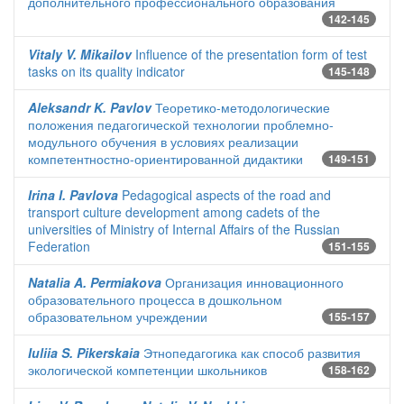
дополнительного профессионального образования
142-145
Vitaly V. Mikailov
Influence of the presentation form of test
tasks on its quality indicator
145-148
Aleksandr K. Pavlov
Теоретико-методологические
положения педагогической технологии проблемно-
модульного обучения в условиях реализации
компетентностно-ориентированной дидактики
149-151
Irina I. Pavlova
Pedagogical aspects of the road and
transport culture development among cadets of the
universities of Ministry of Internal Affairs of the Russian
Federation
151-155
Natalia A. Permiakova
Организация инновационного
образовательного процесса в дошкольном
образовательном учреждении
155-157
Iuliia S. Pikerskaia
Этнопедагогика как способ развития
экологической компетенции школьников
158-162