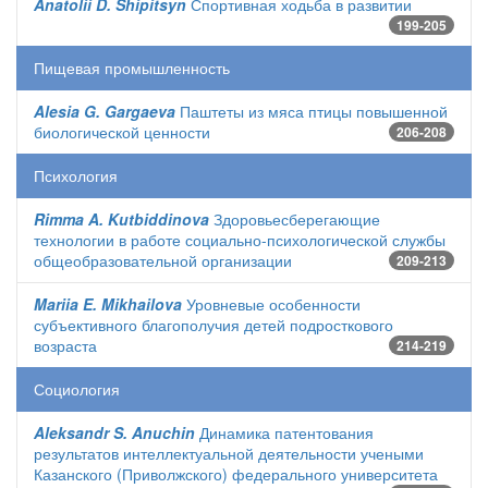
Anatolii D. Shipitsyn
Спортивная ходьба в развитии
199-205
Пищевая промышленность
Alesia G. Gargaeva
Паштеты из мяса птицы повышенной
биологической ценности
206-208
Психология
Rimma A. Kutbiddinova
Здоровьесберегающие
технологии в работе социально-психологической службы
общеобразовательной организации
209-213
Mariia E. Mikhailova
Уровневые особенности
субъективного благополучия детей подросткового
возраста
214-219
Социология
Aleksandr S. Anuchin
Динамика патентования
результатов интеллектуальной деятельности учеными
Казанского (Приволжского) федерального университета