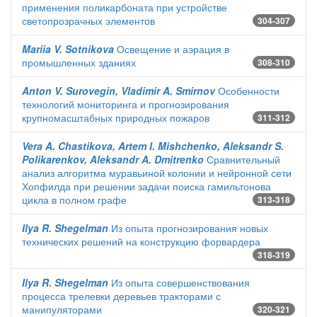
применения поликарбоната при устройстве
светопрозрачных элементов
304-307
Mariia V. Sotnikova
Освещение и аэрация в
промышленных зданиях
308-310
Anton V. Surovegin, Vladimir A. Smirnov
Особенности
технологий мониторинга и прогнозирования
крупномасштабных природных пожаров
311-312
Vera A. Chastikova, Artem I. Mishchenko, Aleksandr S.
Polikarenkov, Aleksandr A. Dmitrenko
Сравнительный
анализ алгоритма муравьиной колонии и нейронной сети
Хопфилда при решении задачи поиска гамильтонова
цикла в полном графе
313-318
Ilya R. Shegelman
Из опыта прогнозирования новых
технических решений на конструкцию форвардера
318-319
Ilya R. Shegelman
Из опыта совершенствования
процесса трелевки деревьев тракторами с
манипуляторами
320-321