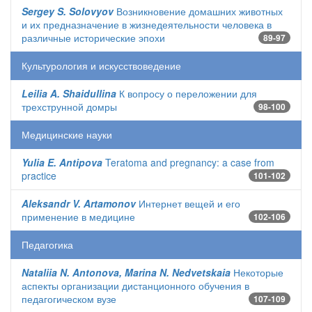
Sergey S. Solovyov
Возникновение домашних животных
и их предназначение в жизнедеятельности человека в
различные исторические эпохи
89-97
Культурология и искусствоведение
Leilia A. Shaidullina
К вопросу о переложении для
трехструнной домры
98-100
Медицинские науки
Yulia E. Antipova
Teratoma and pregnancy: a case from
practice
101-102
Aleksandr V. Artamonov
Интернет вещей и его
применение в медицине
102-106
Педагогика
Nataliia N. Antonova, Marina N. Nedvetskaia
Некоторые
аспекты организации дистанционного обучения в
педагогическом вузе
107-109