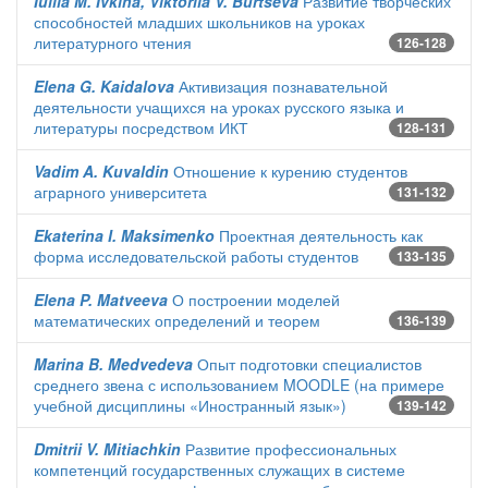
Iuliia M. Ivkina, Viktoriia V. Burtseva
Развитие творческих
способностей младших школьников на уроках
литературного чтения
126-128
Elena G. Kaidalova
Активизация познавательной
деятельности учащихся на уроках русского языка и
литературы посредством ИКТ
128-131
Vadim A. Kuvaldin
Отношение к курению студентов
аграрного университета
131-132
Ekaterina I. Maksimenko
Проектная деятельность как
форма исследовательской работы студентов
133-135
Elena P. Matveeva
О построении моделей
математических определений и теорем
136-139
Marina B. Medvedeva
Опыт подготовки специалистов
среднего звена с использованием MOODLE (на примере
учебной дисциплины «Иностранный язык»)
139-142
Dmitrii V. Mitiachkin
Развитие профессиональных
компетенций государственных служащих в системе