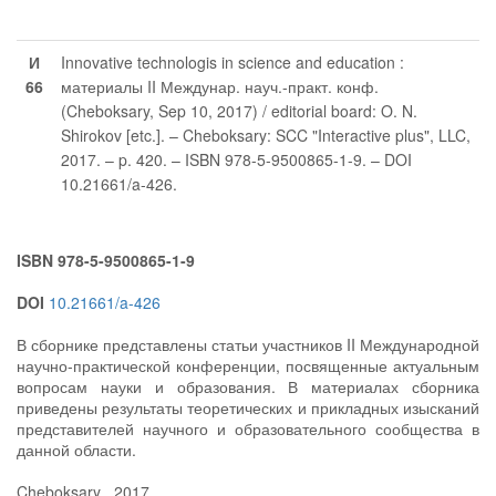
И
Innovative technologis in science and education :
66
материалы II Междунар. науч.-практ. конф.
(Cheboksary, Sep 10, 2017) / editorial board: O. N.
Shirokov [etc.]. – Cheboksary: SCC "Interactive plus", LLC,
2017. – p. 420. – ISBN 978-5-9500865-1-9. – DOI
10.21661/a-426.
ISBN 978-5-9500865-1-9
DOI
10.21661/a-426
В сборнике представлены статьи участников II Международной
научно-практической конференции, посвященные актуальным
вопросам науки и образования. В материалах сборника
приведены результаты теоретических и прикладных изысканий
представителей научного и образовательного сообщества в
данной области.
Cheboksary , 2017