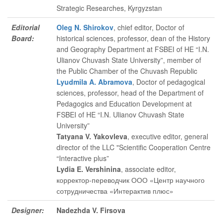
Strategic Researches, Kyrgyzstan
Editorial
Oleg N. Shirokov
, chief editor
, Doctor of
Board:
historical sciences, professor, dean of the History
and Geography Department at FSBEI of HE “I.N.
Ulianov Chuvash State University”, member of
the Public Chamber of the Chuvash Republic
Lyudmila A. Abramova
, Doctor of pedagogical
sciences, professor, head of the Department of
Pedagogics and Education Development at
FSBEI of HE “I.N. Ulianov Chuvash State
University”
Tatyana V. Yakovleva
, executive editor
, general
director of the LLC "Scientific Cooperation Centre
“Interactive plus”
Lydia E. Vershinina
, associate editor
,
корректор-переводчик ООО «Центр научного
сотрудничества «Интерактив плюс»
Designer:
Nadezhda V. Firsova