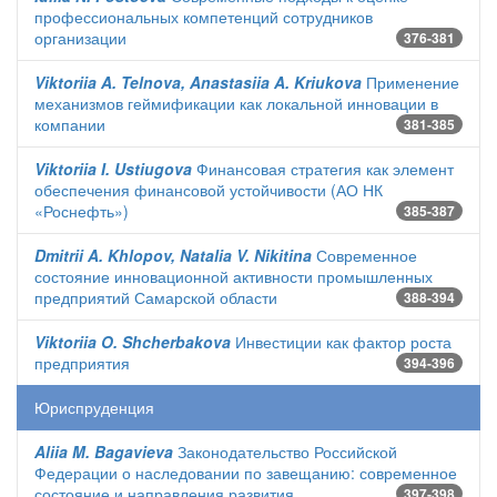
профессиональных компетенций сотрудников
организации
376-381
Viktoriia A. Telnova, Anastasiia A. Kriukova
Применение
механизмов геймификации как локальной инновации в
компании
381-385
Viktoriia I. Ustiugova
Финансовая стратегия как элемент
обеспечения финансовой устойчивости (АО НК
«Роснефть»)
385-387
Dmitrii A. Khlopov, Natalia V. Nikitina
Современное
состояние инновационной активности промышленных
предприятий Самарской области
388-394
Viktoriia O. Shcherbakova
Инвестиции как фактор роста
предприятия
394-396
Юриспруденция
Aliia M. Bagavieva
Законодательство Российской
Федерации о наследовании по завещанию: современное
состояние и направления развития
397-398