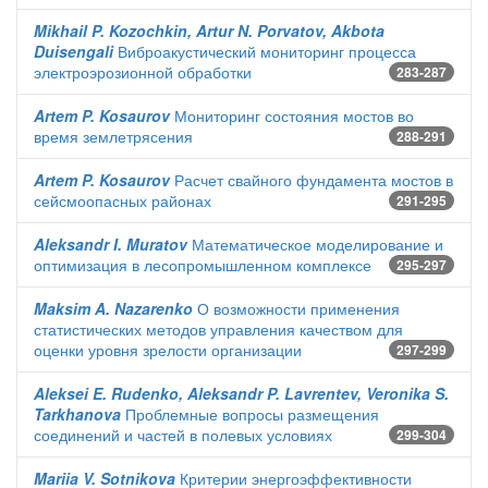
Mikhail P. Kozochkin, Artur N. Porvatov, Akbota
Duisengali
Виброакустический мониторинг процесса
электроэрозионной обработки
283-287
Artem P. Kosaurov
Мониторинг состояния мостов во
время землетрясения
288-291
Artem P. Kosaurov
Расчет свайного фундамента мостов в
сейсмоопасных районах
291-295
Aleksandr I. Muratov
Математическое моделирование и
оптимизация в лесопромышленном комплексе
295-297
Maksim A. Nazarenko
О возможности применения
статистических методов управления качеством для
оценки уровня зрелости организации
297-299
Aleksei E. Rudenko, Aleksandr P. Lavrentev, Veronika S.
Tarkhanova
Проблемные вопросы размещения
соединений и частей в полевых условиях
299-304
Mariia V. Sotnikova
Критерии энергоэффективности