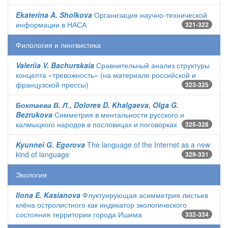
Ekaterina A. Sholkova
Организация научно-технической
информации в НАСА
321-322
Филология и лингвистика
Valeriia V. Bachurskaia
Сравнительный анализ структуры
концепта «тревожность» (на материале российской и
французской прессы)
323-325
Боктаева В. Л., Dolores D. Khalgaeva, Olga G.
Bezrukova
Симметрия в ментальности русского и
калмыцкого народов в пословицах и поговорках
325-328
Kyunnei G. Egorova
The language of the Internet as a new
kind of language
329-331
Экология
Ilona E. Kasianova
Флуктуирующая асимметрия листьев
клёна остролистного как индикатор экологического
состояния территории города Ишима
332-334