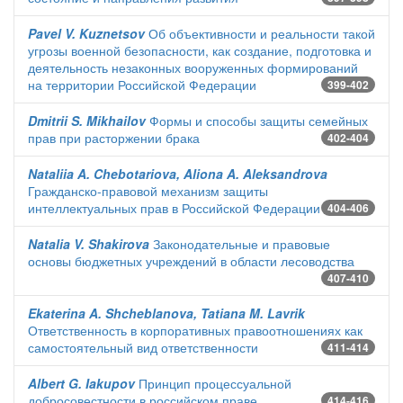
Pavel V. Kuznetsov
Об объективности и реальности такой
угрозы военной безопасности, как создание, подготовка и
деятельность незаконных вооруженных формирований
на территории Российской Федерации
399-402
Dmitrii S. Mikhailov
Формы и способы защиты семейных
прав при расторжении брака
402-404
Nataliia A. Chebotariova, Aliona A. Aleksandrova
Гражданско-правовой механизм защиты
интеллектуальных прав в Российской Федерации
404-406
Natalia V. Shakirova
Законодательные и правовые
основы бюджетных учреждений в области лесоводства
407-410
Ekaterina A. Shcheblanova, Tatiana M. Lavrik
Ответственность в корпоративных правоотношениях как
самостоятельный вид ответственности
411-414
Albert G. Iakupov
Принцип процессуальной
добросовестности в российском праве
414-416