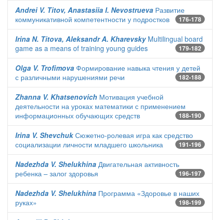
Andrei V. Titov, Anastasiia I. Nevostrueva
Развитие
коммуникативной компетентности у подростков
176-178
Irina N. Titova, Aleksandr A. Kharevsky
Multilingual board
game as a means of training young guides
179-182
Olga V. Trofimova
Формирование навыка чтения у детей
с различными нарушениями речи
182-188
Zhanna V. Khatsenovich
Мотивация учебной
деятельности на уроках математики с применением
информационных обучающих средств
188-190
Irina V. Shevchuk
Сюжетно-ролевая игра как средство
социализации личности младшего школьника
191-196
Nadezhda V. Shelukhina
Двигательная активность
ребенка – залог здоровья
196-197
Nadezhda V. Shelukhina
Программа «Здоровье в наших
руках»
198-199