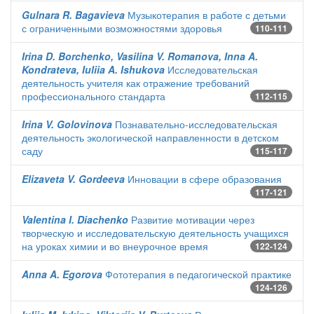
Gulnara R. Bagavieva
Музыкотерапия в работе с детьми
с ограниченными возможностями здоровья
110-111
Irina D. Borchenko, Vasilina V. Romanova, Inna A.
Kondrateva, Iuliia A. Ishukova
Исследовательская
деятельность учителя как отражение требований
профессионального стандарта
112-115
Irina V. Golovinova
Познавательно-исследовательская
деятельность экологической направленности в детском
саду
115-117
Elizaveta V. Gordeeva
Инновации в сфере образования
117-121
Valentina I. Diachenko
Развитие мотивации через
творческую и исследовательскую деятельность учащихся
на уроках химии и во внеурочное время
122-124
Anna A. Egorova
Фототерапия в педагогической практике
124-126