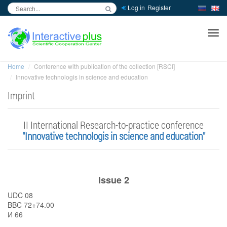
Log in
Register
inc
ра
Home
Conference with publication of the collection [RSCI]
Innovative technologis in science and education
Imprint
II International Research-to-practice conference
"Innovative technologis in science and education"
Issue 2
UDC 08
BBC 72+74.00
И 66