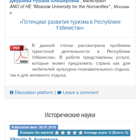
Джураева Рушана Алишеровна
, магистрант
ANO of HE "Moscow University for the Humanities"
, Москва
г
«Потенциал развития туризма в Республике
Узбекистан»
В данной статье рассмотрена проблема
туристской деятельности в Республике
Узбекистан. В работе представлены услуги,
которые может предложить страна как для
любителей культурно-познавательного отдыха,
так и для активного отдыха.
Discussion platform
|
Leave a comment
Исторические науки
Publication date: 26.01.2018
Evaluate the material 
Average score: 0 (Всего: 0)
Viktoriia S. Aganesova