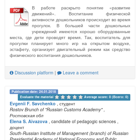
В работе раскрыто понятие «развитие
движений». Воспитание физической
активности дошкольников происходит во время
прогулок. В большей части дошкольных
учреждений имеются хорошо оборудованные
места, где дети проводят время. Так, воспитатель для
прогулки планирует много игр на открытом воздухе,
эстафету, организует двигательный режим как средство
физического воспитания дошкольников.
Discussion platform
|
Leave a comment
Publication date: 24.01.2018
Evaluate the material 
Average score: 0 (Всего: 0)
Evgenii F. Savchenko
, студент
Rostov Brunch of "Russian Customs Academy"
,
Ростовская обл
Elena S. Aivazova
, candidate of pedagogic sciences ,
доцент
South-Russian Institute of Management (branch) of Russian
Presidential Academy of National Economy and Public