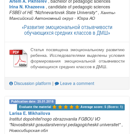
Artem A. Pikhterev
, bachelor of pedagogic sciences
Irina N. Khazeeva
, candidate of pedagogic sciences
FSBEI of HE "Nizhnevartovsk State University"
, Ханты-
Мансийский Автономный округ - Югра АО
«Развитие эмоциональной отзывчивости
обучающихся средних классов в ДМШ»
Статья посвящена эмоциональному развитию
ребенка. Исследователями выделены условия
формирования эмоциональной отзывчивости
обучающихся средних классов в ДМШ.
Discussion platform
|
Leave a comment
Publication date: 25.01.2018
Evaluate the material 
Average score: 5 (Всего: 1)
Larisa E. Mikhailova
Institut dopolnitel'nogo obrazovaniia FGBOU VO
"Novosibirskii gosudarstvennyi pedagogicheskii universitet"
,
Новосибирская обл