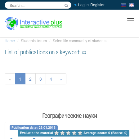
Log in
Register
inc
ра
Home
Students' forum
Scientific community of students
List of publications on a keyword: «»
«
1
2
3
4
»
Географические науки
Publication date: 23.01.2018
Evaluate the material 
Average score: 0 (Всего: 0)