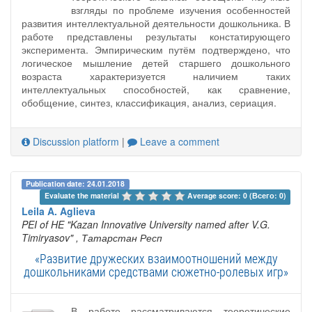
взгляды по проблеме изучения особенностей
развития интеллектуальной деятельности дошкольника. В
работе представлены результаты констатирующего
эксперимента. Эмпирическим путём подтверждено, что
логическое мышление детей старшего дошкольного
возраста характеризуется наличием таких
интеллектуальных способностей, как сравнение,
обобщение, синтез, классификация, анализ, сериация.
Discussion platform
|
Leave a comment
Publication date: 24.01.2018
Evaluate the material 
Average score: 0 (Всего: 0)
Leila A. Aglieva
PEI of HE "Kazan Innovative University named after V.G.
Timiryasov"
, Татарстан Респ
«Развитие дружеских взаимоотношений между
дошкольниками средствами сюжетно-ролевых игр»
В работе рассматриваются теоретические