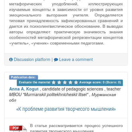
метафорических уподоблений, иллюстрирующих
изучаемые концепты в зависимости от уровня развития
эмоционального выгорания учителя. Определяется
типовая принадлежность зафиксированных сравнений и
дается их психолингвистическое обоснование. В выводах
авторы определяют практическую значимость знания
особенностей метафорической репрезентации концептов
«учитель», «ученик» современными педагогами.
Discussion platform
|
Leave a comment
Publication date:
Evaluate the material 
Average score: 0 (Всего: 0)
Anna A. Kogut
, candidate of pedagogic sciences , teacher
MBOU "Murmanskii politekhnicheskii litsei"
, Мурманская
обл
«К проблеме развития творчесого мышления»
В статье рассматривается процесс успешного
развития творческого мышления.