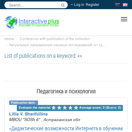
Log in
Register
inc
ра
Home
Conference with publication of the collection
Актуальные направления научных исследований: от те...
List of publications on a keyword: «»
Педагогика и психология
Publication date:
Evaluate the material 
Average score: 0 (Всего: 0)
Liliia V. Sharifullina
MBOU "SOSh 6"
, Астраханская обл
«Дидактические возможности Интернета в обучении