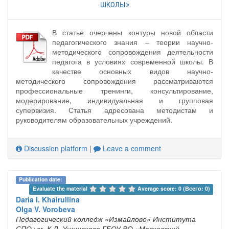
школы»
В статье очерчены контуры новой области
педагогического знания – теории научно-
методического сопровождения деятельности
педагога в условиях современной школы. В
качестве основных видов научно-
методического сопровождения рассматриваются
профессиональные тренинги, консультирование,
модерирование, индивидуальная и групповая
супервизия. Статья адресована методистам и
руководителям образовательных учреждений.
Discussion platform
|
Leave a comment
Publication date:
Evaluate the material 
Average score: 0 (Всего: 0)
Daria I. Khairullina
Olga V. Vorobeva
Педагогический колледж «Измайлово» Института
СПО им. К.Д. Ушинского ГБОУ ВО «Московский