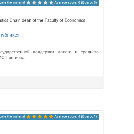
uate the material 
Average score: 0 (Всего: 0)
istics Chair, dean of the Faculty of Economics
публике»
сударственной поддержки малого и среднего
МСП региона.
uate the material 
Average score: 5 (Всего: 1)