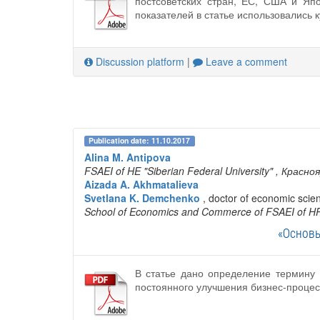
постсоветских стран, ЕС, США и Яп
показателей в статье использовались к
Discussion platform
|
Leave a comment
Publication date: 11.10.2017
Alina M. Antipova
FSAEI of HE "Siberian Federal University"
, Красно
Aizada A. Akhmatalieva
Svetlana K. Demchenko
, doctor of economic scie
School of Economics and Commerce of FSAEI of HPE
«Основы
В статье дано определение термину
постоянного улучшения бизнес-процес