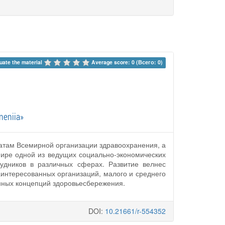
uate the material 
Average score: 0 (Всего: 0)
neniia»
латам Всемирной организации здравоохранения, а
мире одной из ведущих социально-экономических
рудников в различных сферах. Развитие велнес
аинтересованных организаций, малого и среднего
нных концепций здоровьесбережения.
DOI:
10.21661/r-554352