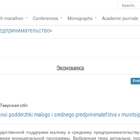
th marathon
Conferences
Monographs
Academic journals
 предпринимательство»
Экономика
Eval
 Тверская обл
oi podderzhki malogo i srednego predprinimatel'stva v munitsi
дарственной поддержки малому и среднему предпринимательству 
имере муниципальной программы. Выбранная тема актуальна, пос