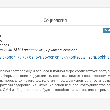
Социология
Eval
s
es
iences
ersitet im. M.V. Lomonosova"
, Архангельская обл
s ekonomika kak osnova sovremennykh kontseptsii zdravookhra
ческой составляющей велнеса в полной мере соответствует посту
ов. Формирование индустрии велнеса становится в современном 
ить период активного долголетия и эффективной занятости сот
ратегий оздоровления, изучение основ велнеса, сотрудничество з
а, СМИ и общественности будет способствовать развитию совреме