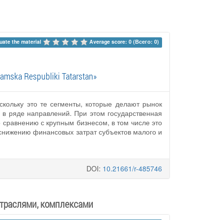
uate the material 
Average score: 0 (Всего: 0)
kamska Respubliki Tatarstan»
скольку это те сегменты, которые делают рынок
 в ряде направлений. При этом государственная
сравнению с крупным бизнесом, в том числе это
 снижению финансовых затрат субъектов малого и
DOI:
10.21661/r-485746
отраслями, комплексами