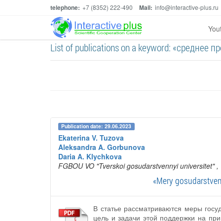
telephone:
+7 (8352) 222-490
Mail:
info@interactive-plus.ru
You
List of publications on a keyword: «среднее
Publication date: 29.06.2023
Ekaterina V. Tuzova
Aleksandra A. Gorbunova
Daria A. Klychkova
FGBOU VO "Tverskoi gosudarstvennyi universitet"
,
«Mery gosudarstvenn
В статье рассматриваются меры госу
цель и задачи этой поддержки на пр