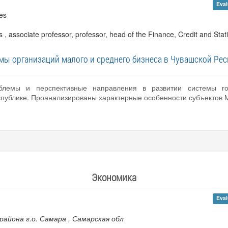
Eval
es
, associate professor, professor, head of the Finance, Credit and Stat
мы организаций малого и среднего бизнеса в Чувашской Рес
блемы и перспективные направления в развитии системы го
спублике. Проанализированы характерные особенности субъектов 
Экономика
Eval
айона г.о. Самара
, Самарская обл