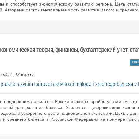
лы и способствует экономическому развитию региона. Цель стать
й. Авторами раскрываются значимость развития малого и среднего
кономическая теория, финансы, бухгалтерский учет, стат
Eval
omics"
, Москва г
praktik razvitiia tsifrovoi aktivnosti malogo i srednego biznesa v
 предпринимательство в России является крайне уязвимым, что т
словий для развития бизнеса. Усиленная цифровизация хозяйст
одъема и ускоренного роста национальной экономики. Целью данн
о и среднего бизнеса в Российской Федерации на примере трех р