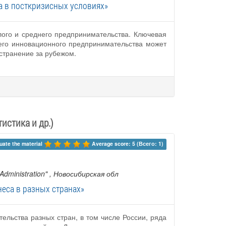
 в посткризисных условиях»
лого и среднего предпринимательства. Ключевая
его инновационного предпринимательства может
странение за рубежом.
истика и др.)
uate the material 
Average score: 5 (Всего: 1)
Administration"
, Новосибирская обл
еса в разных странах»
ельства разных стран, в том числе России, ряда