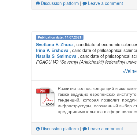
Discussion platform
|
Leave a comment
Publication date: 14.07.2021
Svetlana E. Zhura
, candidate of economic science
Irina V. Ershova
, candidate of philosophical scienc
Natalia S. Smirnova
, candidate of philosophical sc
FGAOU VO "Severnyi (Arkticheskii) federal'nyi univ
«Velne
Развитие велнес концепций и экономи
также ведущих европейских институт
тенденций, которая позволит продл
инфраструктуры, осознанный выбор ст
предпринимательства в сфере велнес
Discussion platform
|
Leave a comment