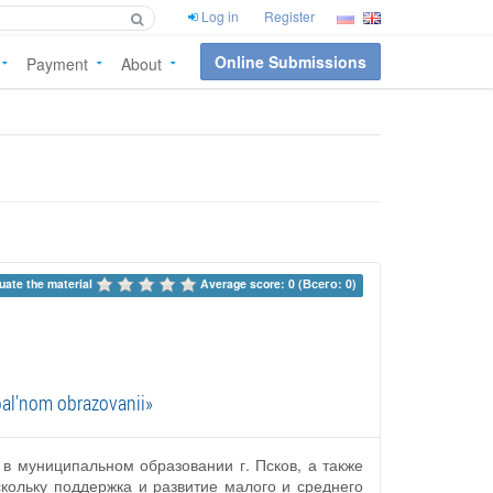
Log in
Register
Online Submissions
Payment
About
uate the material 
Average score: 0 (Всего: 0)
pal'nom obrazovanii»
в муниципальном образовании г. Псков, а также
кольку поддержка и развитие малого и среднего