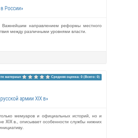
 в России»
ии. Важнейшим направлением реформы местного
ствия между различными уровнями власти.
те материал 
Средняя оценка: 0 (Всего: 0)
русской армии XIX в»
 только мемуаров и официальных историй, но и
не XIX в., описывает особенности службы нижних
инициативу.