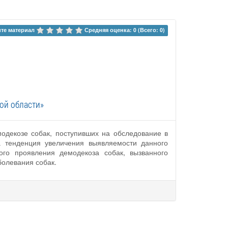
те материал 
Средняя оценка: 0 (Всего: 0)
ой области»
одекозе собак, поступивших на обследование в
а тенденция увеличения выявляемости данного
ого проявления демодекоза собак, вызванного
болевания собак.