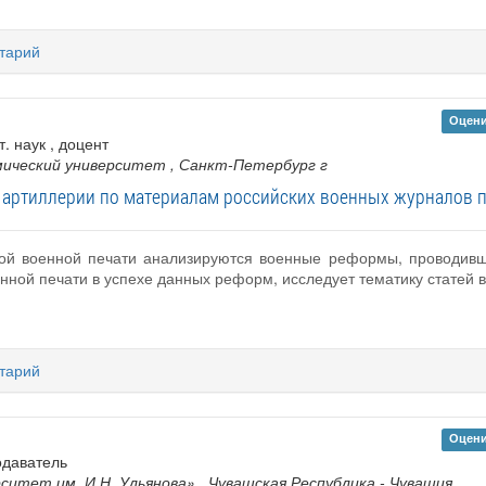
тарий
Оцени
т. наук , доцент
мический университет
, Санкт-Петербург г
артиллерии по материалам российских военных журналов пе
кой военной печати анализируются военные реформы, проводивши
нной печати в успехе данных реформ, исследует тематику статей 
тарий
Оцени
одаватель
ситет им. И.Н. Ульянова»
, Чувашская Республика - Чувашия