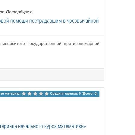
нкт-Петербург г
первой помощи пострадавшим в чрезвычайной
ниверситете Государственной противопожарной
те материал 
Средняя оценка: 0 (Всего: 0)
ериала начального курса математики»