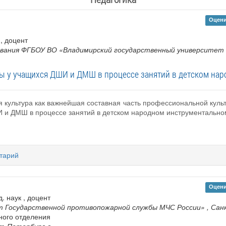
Оцени
 , доцент
вания ФГБОУ ВО «Владимирский государственный университет и
ы у учащихся ДШИ и ДМШ в процессе занятий в детском нар
я культура как важнейшая составная часть профессиональной кул
 и ДМШ в процессе занятий в детском народном инструментальном
тарий
Оцени
д. наук , доцент
 Государственной противопожарной службы МЧС России»
, Са
ного отделения