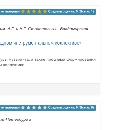
те материал 
Средняя оценка: 5 (Всего: 1)
м. А.Г. и Н.Г. Столетовых»
, Владимирская
одном инструментальном коллективе»
ьтуры музыканта, а также проблема формирования
 коллективе.
те материал 
Средняя оценка: 0 (Всего: 0)
нкт-Петербург г