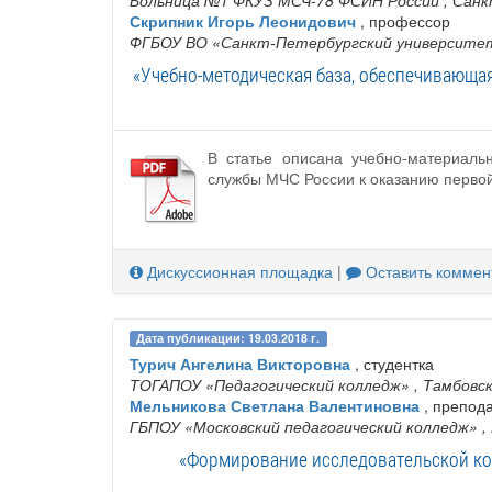
Больница №1 ФКУЗ МСЧ-78 ФСИН России
, Сан
Скрипник Игорь Леонидович
, профессор
ФГБОУ ВО «Санкт‐Петербургский университет
«Учебно-методическая база, обеспечивающа
В статье описана учебно-материаль
службы МЧС России к оказанию перво
Дискуссионная площадка
|
Оставить коммен
Дата публикации: 19.03.2018 г.
Турич Ангелина Викторовна
, студентка
ТОГАПОУ «Педагогический колледж»
, Тамбовс
Мельникова Светлана Валентиновна
, препод
ГБПОУ «Московский педагогический колледж»
,
«Формирование исследовательской ко