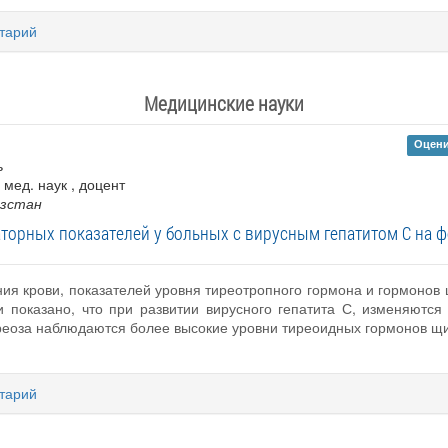
тарий
Медицинские науки
Оцени
ь
. мед. наук , доцент
ызстан
торных показателей у больных с вирусным гепатитом С на ф
я крови, показателей уровня тиреотропного гормона и гормонов 
и показано, что при развитии вирусного гепатита С, изменяются
реоза наблюдаются более высокие уровни тиреоидных гормонов щ
тарий