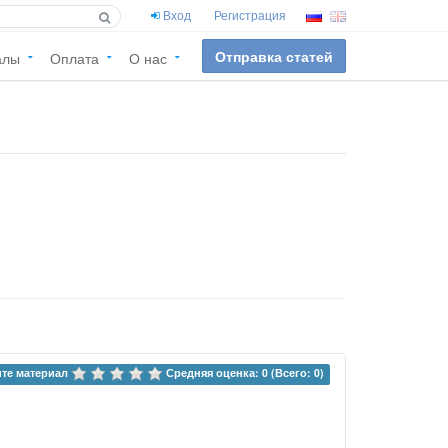
Вход
Регистрация
Отправка статей
алы
Оплата
О нас
те материал 
Средняя оценка: 0 (Всего: 0)