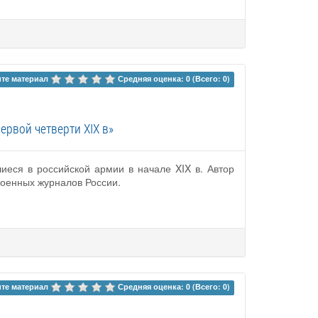
те материал 
Средняя оценка: 0 (Всего: 0)
рвой четверти XIX в»
еся в российской армии в начале XIX в. Автор
военных журналов России.
те материал 
Средняя оценка: 0 (Всего: 0)