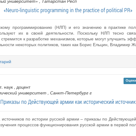
ный университет»
, Татарстан Респ
«Neuro-linguistic programming in the practice of political PR»
скому программированию (НЛП) и его значению в практике пол
ользуют их в своей деятельности. Поскольку НЛП тесно свя
стремится к разработке механизмов, которые могут улучшить эфф
ьности некоторых политиков, таких как Борис Ельцин, Владимир Ж
тарий
Оцени
т. наук , доцент
мический университет
, Санкт-Петербург г
«Приказы по Действующей армии как исторический источник
а источников по истории русской армии – приказы по Действующе
изучения процессов функционирования русской армии в первой пол