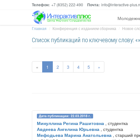
Телефон:
+7 (8352) 222-490
Почта:
info@interactive-plus.r
Молодежн
Главная
Конференция с изданием сборника
Новое сло
Список публикаций по ключевому слову: «
«
1
2
3
4
5
»
Дата публикации: 22.03.2018 г.
Минуллина Регина Рашитовна
, студентка
Авдеева Ангелина Юрьевна
, студентка
Мефодьева Марина Анатольевна
, старший пр