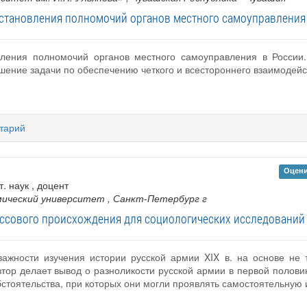
становления полномочий органов местного самоуправления
овления полномочий органов местного самоуправления в Росс
шение задачи по обеспечению четкого и всестороннего взаимодей
тарий
Оцени
т. наук , доцент
мический университет
, Санкт-Петербург г
ссового происхождения для социологических исследований 
важности изучения истории русской армии XIX в. на основе не
тор делает вывод о разноликости русской армии в первой полови
стоятельства, при которых они могли проявлять самостоятельную 