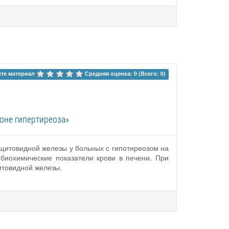
те материал 
Средняя оценка: 0 (Всего: 0)
оне гипертиреоза»
щитовидной железы у больных с гипотиреозом на
 биохимические показатели крови в печени. При
итовидной железы.