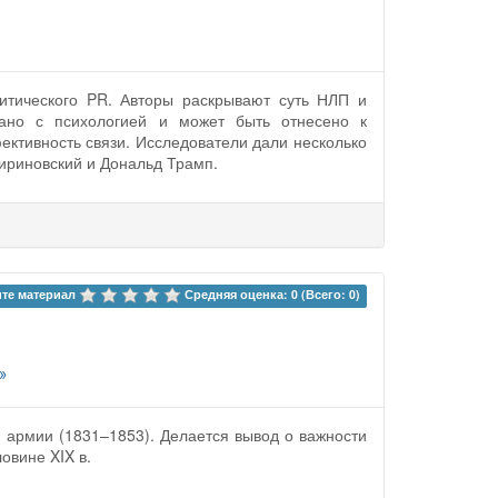
итического PR. Авторы раскрывают суть НЛП и
зано с психологией и может быть отнесено к
ективность связи. Исследователи дали несколько
ириновский и Дональд Трамп.
те материал 
Средняя оценка: 0 (Всего: 0)
»
й армии (1831–1853). Делается вывод о важности
овине XIX в.