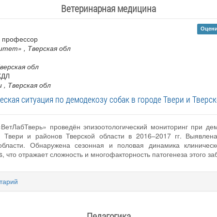
Ветеринарная медицина
Оцени
 , профессор
ситет»
, Тверская обл
Тверская обл
КДЛ
и
, Тверская обл
еская ситуация по демодекозу собак в городе Твери и Тверск
ВетЛабТверь» проведён эпизоотологический мониторинг при дем
. Твери и районов Тверской области в 2016–2017 гг. Выявлен
области. Обнаружена сезонная и половая динамика клиническ
 что отражает сложность и многофакторность патогенеза этого за
тарий
Педагогика