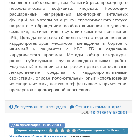
основного заболевания, тем больший риск преходящего
неврологического дефицита, инсульта. Необходим
расширенный непрерывный мониторинг витальных
функций, внимательная оценка неврологического статуса
пациента с обращением особого внимания на уровень
сознания, наличие или отсутствие симптом повышения
ВЧД. Цель данной работы: оценить благотворное влияние
кардиопротекторов мексикора, мельдония в борьбе с
ишемией у пациентов с ИБС, ГБ в отделении
хирургического профиля. Методы: обзор литературы,
ранее публикуемых научно-исследовательских работ.
Результаты: в данной статье рассматриваются основные
лекарственные средства с кардиопротективными
свойствами, описан положительный опыт использования
их специалистами, доказана эффективность применения
препаратов в долгосрочной перспективе.
Дискуссионная площадка
|
Оставить комментарий
DOI:
10.21661/r-530961
Дата публикации: 12.05.2020 г.
Оцените материал 
Средняя оценка: 0 (Всего: 0)
Хребтова Кира Андреевна
, студентка