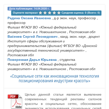
Дата публикации: 14.04.2020 г.
Оцените материал 
Средняя оценка: 0 (Всего: 0)
Радина Оксана Ивановна
, д-р экон. наук, профессор ,
профессор
Филиал ФГАОУ ВО «Южный федеральный
университет» в г. Новошахтинске
, Ростовская обл
Ваcенев Сергей Леонидович
, канд. экон. наук , доцент
Институт сферы обслуживания и
предпринимательства (филиал) ФГБОУ ВО «Донской
государственный технический университет»
,
Ростовская обл
Поверенная Дарья Юрьевна
, студентка
Филиал ФГАОУ ВО «Южный федеральный
университет» в г. Новошахтинске
, Ростовская обл
«Социальные сети как инновационная технология
позиционирования индустрии красоты»
Целью данной статьи является выявление
современных тенденций рекламы салонов
красоты в социальных сетях, обоснование
значимости использования социальных сетей