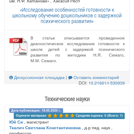
им. Н.Ф. Катанова»
, Хакасия Респ
«Исследование особенностей готовности к
школьному обучению дошкольников с задержкой
психического развития»
В статье описывается проведенное
диагностическое исследование готовности к
школе детей с задержкой психического
развития по методике Н.Я. Семаго,
М.М. Семаго.
Дискуссионная площадка
|
Оставить комментарий
DOI:
10.21661/r-530939
Технические науки
Дата публикации: 18.05.2020 г.
Оцените материал 
Средняя оценка: 5 (Всего: 1)
Юй Си
, магистрант
Ткалич Светлана Константиновна
, д-р пед. наук ,
профессор