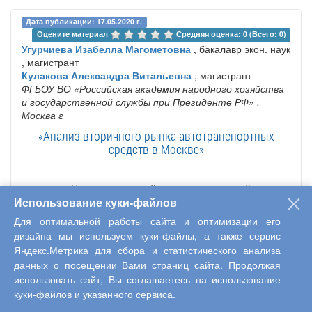
Дата публикации: 17.05.2020 г.
Оцените материал 
Средняя оценка: 0 (Всего: 0)
Угурчиева Изабелла Магометовна
, бакалавр экон. наук
, магистрант
Кулакова Александра Витальевна
, магистрант
ФГБОУ ВО «Российская академия народного хозяйства
и государственной службы при Президенте РФ»
,
Москва г
«Анализ вторичного рынка автотранспортных
средств в Москве»
На сегодняшний день вторичный рынок
автотранспортных средств остается на
Использование куки-файлов
достаточно высоком уровне в России, так как
Для оптимальной работы сайта и оптимизации его
не все могут позволить себе приобрести новый
дизайна мы используем куки-файлы, а также сервис
автомобиль. Аналогичная ситуация и в столице
Яндекс.Метрика для сбора и статистического анализа
нашей страны – Москве. За исключением того, что там
данных о посещении Вами страниц сайта. Продолжая
больше спрос на автомобили иностранного производства,
использовать сайт, Вы соглашаетесь на использование
нежели на отечественные, как в остальных регионах
страны. В статье проанализирован вторичный рынок
куки-файлов и указанного сервиса.
автотранспортных средств в Москве, определено, какие