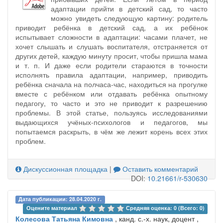
адаптации прийти в детский сад, то часто
можно увидеть следующую картину: родитель
приводит ребёнка в детский сад, а их ребёнок
испытывает сложности в адаптации: часами плачет, не
хочет слышать и слушать воспитателя, отстраняется от
других детей, каждую минуту просит, чтобы пришла мама
и т. п. И даже если родители стараются в точности
исполнять правила адаптации, например, приводить
ребёнка сначала на полчаса-час, находиться на прогулке
вместе с ребёнком или отдавать ребёнка опытному
педагогу, то часто и это не приводит к разрешению
проблемы. В этой статье, пользуясь исследованиями
выдающихся учёных-психологов и педагогов, мы
попытаемся раскрыть, в чём же лежит корень всех этих
проблем.
Дискуссионная площадка
|
Оставить комментарий
DOI:
10.21661/r-530630
Дата публикации: 28.04.2020 г.
Оцените материал 
Средняя оценка: 0 (Всего: 0)
Колесова Татьяна Кимовна
, канд. с.-х. наук, доцент ,