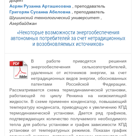
Асрян Рузанна Арташесовна
, преподаватель
Григорян Сусанна Абеловна
, преподаватель
Шушинский технологический университет
,
Азербайджан
«Некоторые возможности энергообеспечения
автономных потребителей за счет нетрадиционных
и возобновляемых источников»
В работе приводятся решения
энергообеспечения сельхозпотребителей,
удаленных от источников энергии, за счет
нетрадиционных видов энергии, обоснованных
патентами Российской Федерации.
Рассматривается схема термодинамической установки,
работающей по циклу Ренкина на низкокипящей
жидкости. В схеме применен конденсатор, повышающий
температуру конденсата, приводящую к увеличению КПД
термодинамической установки. Дается ряд графиков,
подтверждающих количество получаемого необходимого
тепла для работы установки и график зависимости КПД
установки от температурных режимов. Показан график
солнечной энергии, питающей единицу горизонтальной