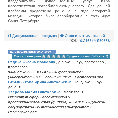
предприятиями дополнительных услуг из-за
несоответствия потребительскому спросу. Для данной
проблемы предложено решение в виде авторской
методики, которая была апробирована в гостиницах
Санкт-Петербурга.
Дискуссионная площадка
|
Оставить комментарий
DOI:
10.21661/r-530688
Дата публикации: 29.04.2020 г.
Оцените материал 
Средняя оценка: 0 (Всего: 0)
Радина Оксана Ивановна
, д-р экон. наук, профессор ,
профессор
Филиал ФГАОУ ВО «Южный федеральный
университет» в г. Новошахтинске
, Ростовская обл
Скрынникова Ирина Анатольевна
, канд. экон. наук ,
доцент
Уварова Мария Викторовна
, магистрант
Институт сферы обслуживания и
предпринимательства (филиал) ФГБОУ ВО «Донской
государственный технический университет»
,
Ростовская обл