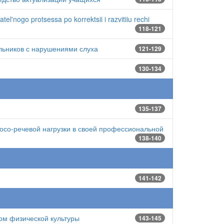
el'nogo protsessa po korrektsii i razvitiiu rechi
118-121
льников с нарушениями слуха
121-129
130-134
135-137
осо-речевой нагрузки в своей профессиональной
138-140
141-142
ом физической культуры
143-145