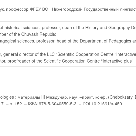
наук, профессор ФГБУ ВО «Нижегородский Государственный лингвис
 of historical sciences, professor, dean of the History and Geography 
mber of the Chuvash Republic
dagogical sciences, professor, head of the Department of Pedagogics 
r
, general director of the LLC "Scientific Cooperation Centre “Interactive
tor
, proofreader of the Scientific Cooperation Centre “Interactive plus”
logies : материалы III Междунар. науч.–практ. конф. (Cheboksary, Dec 
017. – p. 152. – ISBN 978-5-6040559-5-3. – DOI 10.21661/a-450.