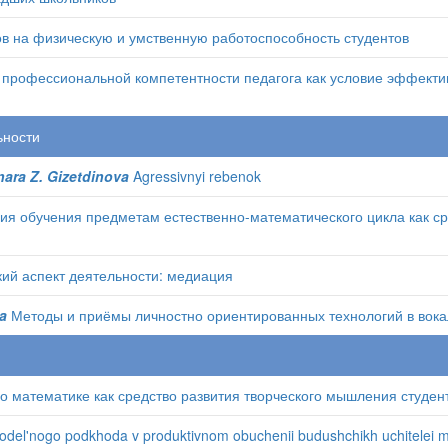
в на физическую и умственную работоспособность студентов
 профессиональной компетентности педагога как условие эффекти
ьности
lnara Z. Gizetdinova
Agressivnyi rebenok
 обучения предметам естественно-математического цикла как ср
ий аспект деятельности: медиация
va
Методы и приёмы личностно ориентированных технологий в вока
 математике как средство развития творческого мышления студен
odel'nogo podkhoda v produktivnom obuchenii budushchikh uchitelei mat