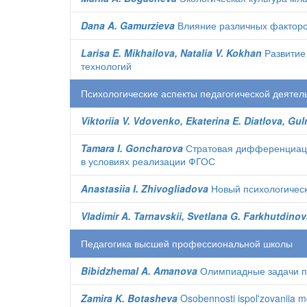
Dana A. Gamurzieva
Влияние различных факторо
Larisa E. Mikhailova, Natalia V. Kokhan
Развитие
технологий
Психологические аспекты педагогической деятел
Viktoriia V. Vdovenko, Ekaterina E. Diatlova, Gu
Tamara I. Goncharova
Стратовая дифференциация
в условиях реализации ФГОС
Anastasiia I. Zhivogliadova
Новый психологическ
Vladimir A. Tarnavskii, Svetlana G. Farkhutdino
Педагогика высшей профессиональной школы
Bibidzhemal A. Amanova
Олимпиадные задачи по
Zamira K. Botasheva
Osobennosti ispol'zovaniia m