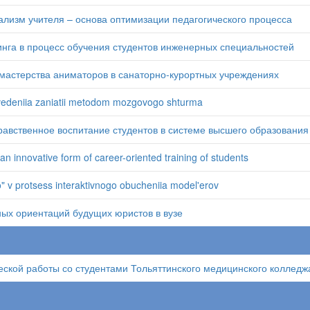
изм учителя – основа оптимизации педагогического процесса
нга в процесс обучения студентов инженерных специальностей
 мастерства аниматоров в санаторно-курортных учреждениях
ovedeniia zaniatii metodom mozgovogo shturma
авственное воспитание студентов в системе высшего образования
an innovative form of career-oriented training of students
" v protsess interaktivnogo obucheniia model'erov
ых ориентаций будущих юристов в вузе
ской работы со студентами Тольяттинского медицинского колледж