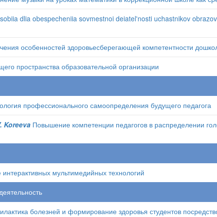
sobiia dlia obespecheniia sovmestnoi deiatel'nosti uchastnikov obrazovat
учения особенностей здоровьесберегающей компетентности дошко
щего пространства образовательной организации
ология профессионального самоопределения будущего педагога
V. Koreeva
Повышение компетенции педагогов в распределении гол
е интерактивных мультимедийных технологий
деятельность
лактика болезней и формирование здоровья студентов посредств