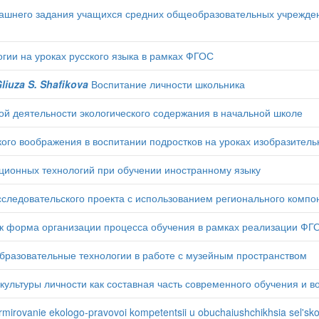
ашнего задания учащихся средних общеобразовательных учрежден
ии на уроках русского языка в рамках ФГОС
Gliuza S. Shafikova
Воспитание личности школьника
й деятельности экологического содержания в начальной школе
ого воображения в воспитании подростков на уроках изобразитель
ионных технологий при обучении иностранному языку
следовательского проекта с использованием регионального комп
к форма организации процесса обучения в рамках реализации ФГ
разовательные технологии в работе с музейным пространством
ультуры личности как составная часть современного обучения и в
mirovanie ekologo-pravovoi kompetentsii u obuchaiushchikhsia sel'sko