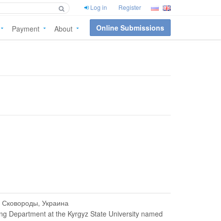
Log in
Register
Online Submissions
Payment
About
. Сковороды, Украина
ing Department at the Kyrgyz State University named