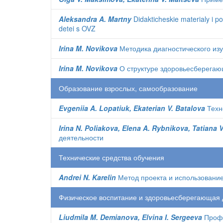
Aleksandra A. Martny
Didakticheskie materialy i po
detei s OVZ
Irina M. Novikova
Методика диагностического из
Irina M. Novikova
О структуре здоровьесберегаю
Образование взрослых, самообразование
Evgeniia A. Lopatiuk, Ekaterian V. Batalova
Техн
Irina N. Poliakova, Elena A. Rybnikova, Tatiana 
деятельности
Технические средства обучения
Andrei N. Karelin
Метод проекта и использовани
Физическое воспитание и здоровьесберегающая 
Liudmila M. Demianova, Elvina I. Sergeeva
Профи