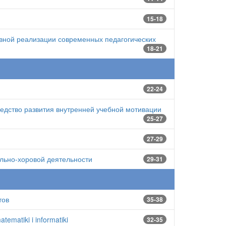
15-18
вной реализации современных педагогических
18-21
22-24
едство развития внутренней учебной мотивации
25-27
27-29
льно-хоровой деятельности
29-31
тов
35-38
ematiki i informatiki
32-35