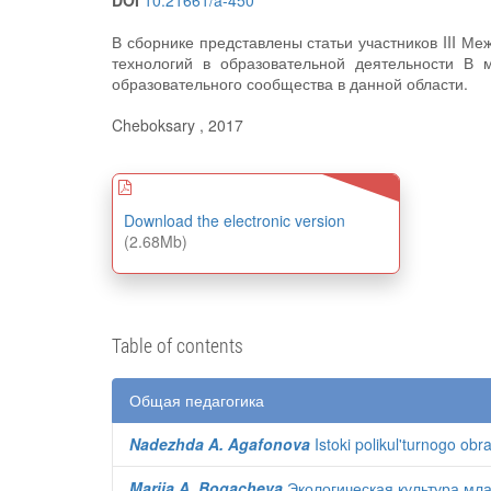
DOI
10.21661/a-450
В сборнике представлены статьи участников III М
технологий в образовательной деятельности В 
образовательного сообщества в данной области.
Cheboksary , 2017
Download the electronic version
(2.68Mb)
Table of contents
Общая педагогика
Nadezhda A. Agafonova
Istoki polikul'turnogo obr
Mariia A. Bogacheva
Экологическая культура мл