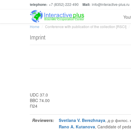
telephone:
+7 (8352) 222-490
Mail:
info@interactive-plus.ru
You
Home
Conference with publication of the collection [RSCI]
Imprint
UDC 37.0
BBC 74.00
П24
Reviewers:
Svetlana V. Berezhnaya
, д-р филос.
Rano A. Kutanova
, Candidate of ped