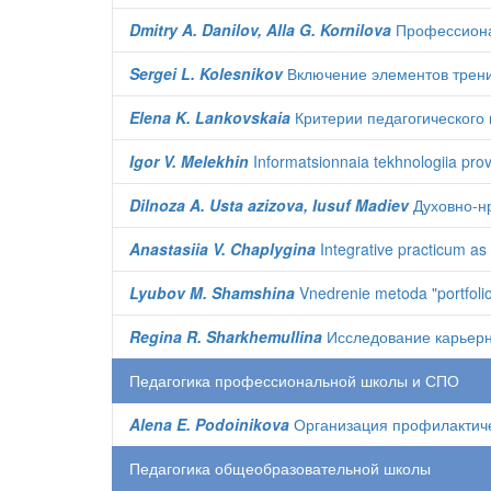
Dmitry A. Danilov, Alla G. Kornilova
Профессионал
Sergei L. Kolesnikov
Включение элементов трени
Elena K. Lankovskaia
Критерии педагогического
Igor V. Melekhin
Informatsionnaia tekhnologiia pr
Dilnoza A. Usta azizova, Iusuf Madiev
Духовно-нр
Anastasiia V. Chaplygina
Integrative practicum as 
Lyubov M. Shamshina
Vnedrenie metoda "portfolio
Regina R. Sharkhemullina
Исследование карьерн
Педагогика профессиональной школы и СПО
Alena E. Podoinikova
Организация профилактиче
Педагогика общеобразовательной школы