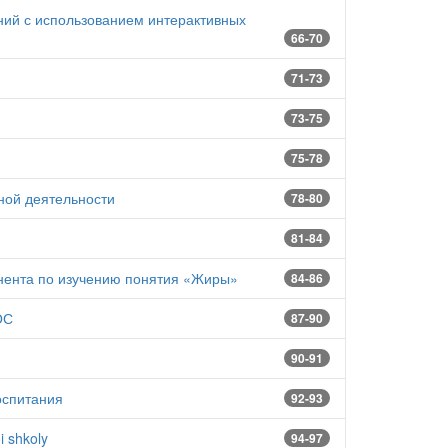
ий с использованием интерактивных
66-70
71-73
73-75
75-78
ной деятельности
78-80
81-84
онента по изучению понятия «Жиры»
84-86
ОС
87-90
90-91
оспитания
92-93
i shkoly
94-97