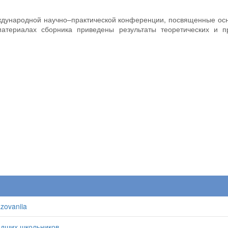
еждународной научно–практической конференции, посвященные осн
материалах сборника приведены результаты теоретических и п
azovaniia
адших школьников