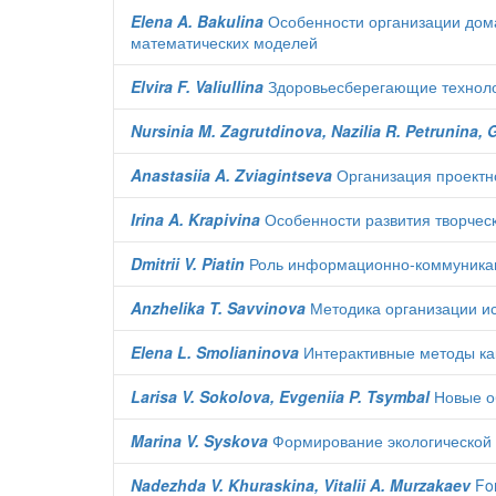
Elena A. Bakulina
Особенности организации дом
математических моделей
Elvira F. Valiullina
Здоровьесберегающие технолог
Nursinia M. Zagrutdinova, Nazilia R. Petrunina, 
Anastasiia A. Zviagintseva
Организация проектно
Irina A. Krapivina
Особенности развития творческ
Dmitrii V. Piatin
Роль информационно-коммуникац
Anzhelika T. Savvinova
Методика организации ис
Elena L. Smolianinova
Интерактивные методы ка
Larisa V. Sokolova, Evgeniia P. Tsymbal
Новые об
Marina V. Syskova
Формирование экологической к
Nadezhda V. Khuraskina, Vitalii A. Murzakaev
For