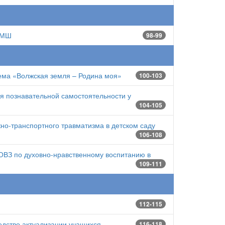
 ДМШ
98-99
ема «Волжская земля – Родина моя»
100-103
я познавательной самостоятельности у
104-105
но-транспортного травматизма в детском саду
106-108
ОВЗ по духовно-нравственному воспитанию в
109-111
112-115
едство актуализации учащихся
116-118