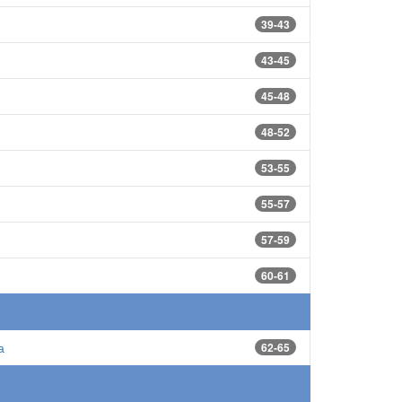
39-43
43-45
45-48
48-52
53-55
55-57
57-59
60-61
а
62-65