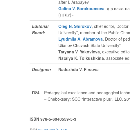
after I. Arabayev
Galina V. Sorokoumova
, д-р псих. 
(НГЛУ)»
Editorial
Oleg N. Shirokov
, chief editor
, Doctor
Board:
University”, member of the Public Cha
Lyudmila A. Abramova
, Doctor of pe
Ulianov Chuvash State University”
Tatyana V. Yakovleva
, executive edito
Natalya K. Tolkushkina
, associate edi
Designer:
Nadezhda V. Firsova
П24
Pedagogical excellence and pedagogical techno
– Cheboksary: SCC "Interactive plus", LLC, 2
ISBN 978-5-6040559-5-3