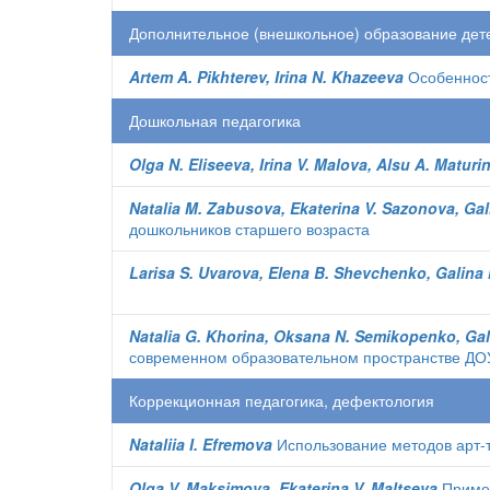
Дополнительное (внешкольное) образование дет
Artem A. Pikhterev, Irina N. Khazeeva
Особенност
Дошкольная педагогика
Olga N. Eliseeva, Irina V. Malova, Alsu A. Maturi
Natalia M. Zabusova, Ekaterina V. Sazonova, Gal
дошкольников старшего возраста
Larisa S. Uvarova, Elena B. Shevchenko, Galina 
Natalia G. Khorina, Oksana N. Semikopenko, Gal
современном образовательном пространстве ДО
Коррекционная педагогика, дефектология
Nataliia I. Efremova
Использование методов арт-т
Olga V. Maksimova, Ekaterina V. Maltseva
Примен