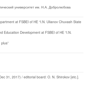
тический университет им. Н.А. Добролюбова
Department at FSBEI of HE “I.N. Ulianov Chuvash State
and Education Development at FSBEI of HE “I.N.
 plus”
31, 2017) / editorial board: O. N. Shirokov [etc.].