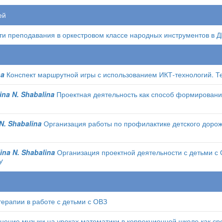
ей
и преподавания в оркестровом классе народных инструментов в
na
Конспект маршрутной игры с использованием ИКТ-технологий. Т
ina N. Shabalina
Проектная деятельность как способ формировани
N. Shabalina
Организация работы по профилактике детского дорож
ina N. Shabalina
Организация проектной деятельности с детьми с 
У
ерапии в работе с детьми с ОВЗ
ение музыки на уроках математики в коррекционной школе как ср