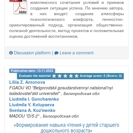
комплексного сочетания условий и приемов
создания ситуации успеха. По мнению автора,
в них входят: создание атмосферы
психологического комфорта, личностно-
ориентированный подход, организация общественно-
полезной деятельности, метод проектов и положительная
оценка достижений воспитанников.
Discussion platform
|
Leave a comment
Publication date: 13.11.2023
Evaluate the material 
Average score: 0 (Всего: 0)
Liliia Z. Antonova
FGAOU VO "Belgorodskii gosudarstvennyi natsional'nyi
issledovatel'skii universitet"
, Белгородская обл
Liudmila I. Goncharenko
Liudmila V. Kolupaeva
Svetlana A. Koz'menko
MADOU "D/S 2"
, Белгородская обл
«Формирование навыка чтения у детей старшего
дошкольного возраста»