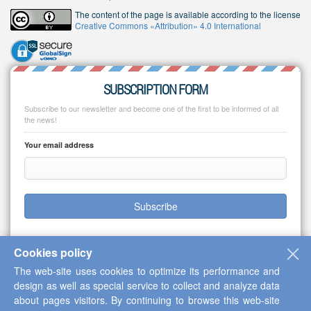
The content of the page is available according to the license
Creative Commons «Attribution» 4.0 International
SUBSCRIPTION FORM
Subscribe to our newsletter and become one of the first to be informed of all
the news!
Your email address
Subscribe
Cookies policy
The web-site uses cookies to optimize its performance and
Copyright © 2013-2026 Scientific Cooperation Center "Interactive Plus"
design as well as special service to collect and analyze data
about pages visitors. By continuing to browse this web-site