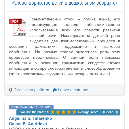
«Словотворчество детей в дошкольном возрасте»
Грамматический строй – логика языка, его
организующее начало, обеспечивающее
использование всех его средств развития
связной речи. Исследователи детской речи
выделяют два взаимосвязанных процесса в
освоении грамматики: подражание и языковое
обобщение. На разных этапах онтогенеза роль этих
процессов неодинакова. О важной роли языковых
обобщений в освоении грамматики свидетельствуют
инновации в сфере словоизменения и словообразования
(типа «ложечком», «кукукает», «черезпрыгает» и др.).
Discussion platform
|
Leave a comment
Publication date: 15.11.2023
Evaluate the material 
Average score: 5 (Всего: 1)
Angelina S. Tatarenko
Galina B. Anufrieva