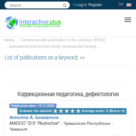
Log in
Register
inc
ра
Home
Conference with publication of the collection [RSCI]
Educational environment today: development strateg...
List of publications on a keyword: «»
Коррекционная педагогика, дефектология
Publication date: 15.11.2023
Evaluate the material 
Average score: 0 (Всего: 0)
Antonina A. Iunatanova
MADOO "D/S "Rodnichok"
, Чувашская Республика -
Чувашия