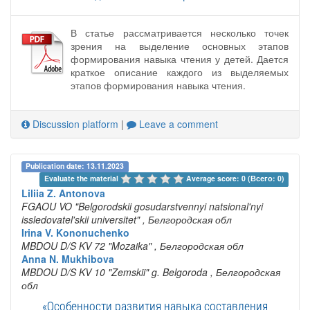
В статье рассматривается несколько точек
зрения на выделение основных этапов
формирования навыка чтения у детей. Дается
краткое описание каждого из выделяемых
этапов формирования навыка чтения.
Discussion platform
|
Leave a comment
Publication date: 13.11.2023
Evaluate the material 
Average score: 0 (Всего: 0)
Liliia Z. Antonova
FGAOU VO "Belgorodskii gosudarstvennyi natsional'nyi
issledovatel'skii universitet"
, Белгородская обл
Irina V. Kononuchenko
MBDOU D/S KV 72 "Mozaika"
, Белгородская обл
Anna N. Mukhibova
MBDOU D/S KV 10 "Zemskii" g. Belgoroda
, Белгородская
обл
«Особенности развития навыка составления