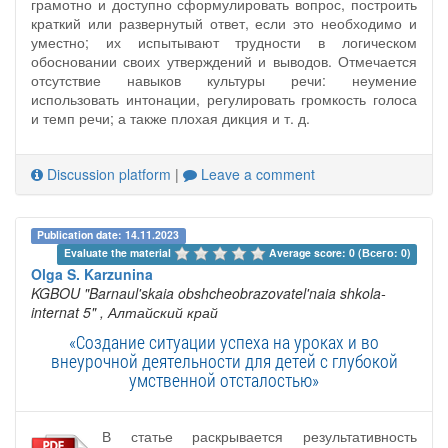
грамотно и доступно сформулировать вопрос, построить
краткий или развернутый ответ, если это необходимо и
уместно; их испытывают трудности в логическом
обосновании своих утверждений и выводов. Отмечается
отсутствие навыков культуры речи: неумение
использовать интонации, регулировать громкость голоса
и темп речи; а также плохая дикция и т. д.
Discussion platform
|
Leave a comment
Publication date: 14.11.2023
Evaluate the material 
Average score: 0 (Всего: 0)
Olga S. Karzunina
KGBOU "Barnaul'skaia obshcheobrazovatel'naia shkola-
internat 5"
, Алтайский край
«Создание ситуации успеха на уроках и во
внеурочной деятельности для детей с глубокой
умственной отсталостью»
В статье раскрывается результативность