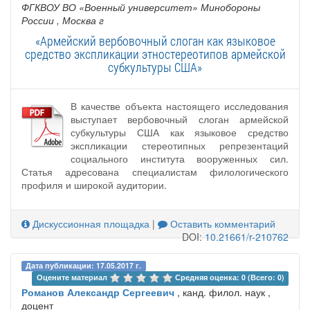
ФГКВОУ ВО «Военный университет» Минобороны
России
, Москва г
«Армейский вербовочный слоган как языковое
средство экспликации этностереотипов армейской
субкультуры США»
В качестве объекта настоящего исследования
выступает вербовочный слоган армейской
субкультуры США как языковое средство
экспликации стереотипных репрезентаций
социального института вооруженных сил.
Статья адресована специалистам филологического
профиля и широкой аудитории.
Дискуссионная площадка
|
Оставить комментарий
DOI:
10.21661/r-210762
Дата публикации: 17.05.2017 г.
Оцените материал 
Средняя оценка: 0 (Всего: 0)
Романов Александр Сергеевич
, канд. филол. наук ,
доцент