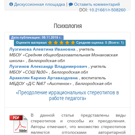
Дискуссионная площадка
|
Оставить комментарий
DOI:
10.21661/r-508260
Психология
Дата публикации: 08.11.2018 г.
Оцените материал 
Средняя оценка: 5 (Всего: 1)
Лузгинова Алевтина Ивановна
, учитель
МБОУ «Средняя общеобразовательная Монаковская
школа»
, Белгородская обл
Лузгинов Александр Владимирович
, учитель
МБОУ «СОШ №30»
, Белгородская обл
Аракелян Каринэ Артаваздовна
, воспитатель
МБДОУ «Д/С №67 «Аистенок»
, Белгородская обл
«Преодоление иррациональных стереотипов в
работе педагога»
В данной статье представлены виды
стереотипов и способы их преодоления.
Авторы отмечают, что множество стереотипов
являются отголосками авторитарной