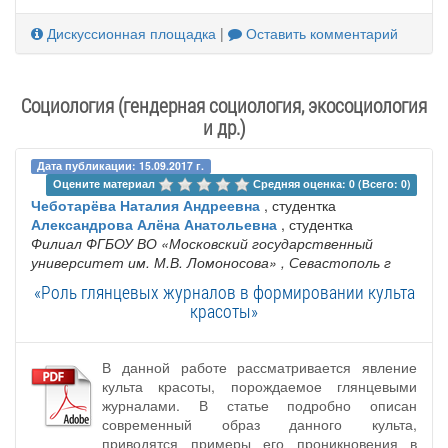
Дискуссионная площадка
|
Оставить комментарий
Социология (гендерная социология, экосоциология
и др.)
Дата публикации: 15.09.2017 г.
Оцените материал 
Средняя оценка: 0 (Всего: 0)
Чеботарёва Наталия Андреевна
, студентка
Александрова Алёна Анатольевна
, студентка
Филиал ФГБОУ ВО «Московский государственный
университет им. М.В. Ломоносова»
, Севастополь г
«Роль глянцевых журналов в формировании культа
красоты»
В данной работе рассматривается явление
культа красоты, порождаемое глянцевыми
журналами. В статье подробно описан
современный образ данного культа,
приводятся примеры его проникновения в