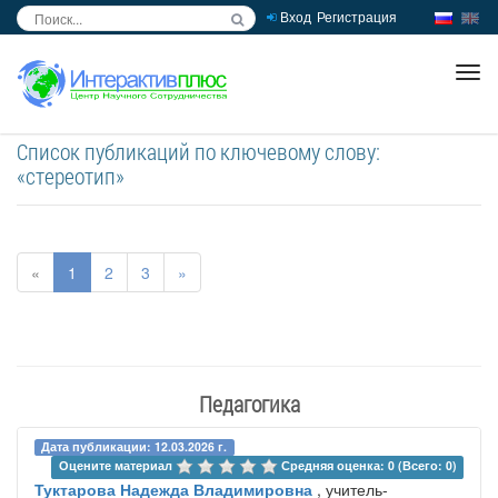
Вход
Регистрация
inc
ра
Список публикаций по ключевому слову:
«стереотип»
«
1
2
3
»
Педагогика
Дата публикации: 12.03.2026 г.
Оцените материал 
Средняя оценка: 0 (Всего: 0)
Туктарова Надежда Владимировна
, учитель-