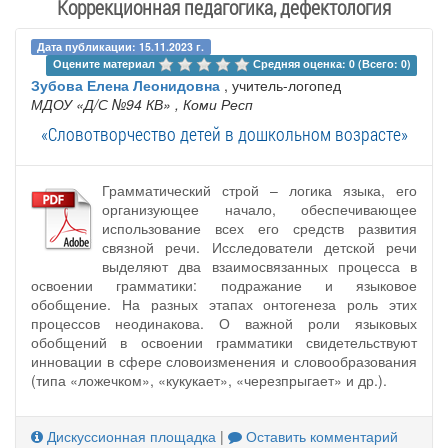
Коррекционная педагогика, дефектология
Дата публикации: 15.11.2023 г.
Оцените материал 
Средняя оценка: 0 (Всего: 0)
Зубова Елена Леонидовна
, учитель-логопед
МДОУ «Д/С №94 КВ»
, Коми Респ
«Словотворчество детей в дошкольном возрасте»
Грамматический строй – логика языка, его
организующее начало, обеспечивающее
использование всех его средств развития
связной речи. Исследователи детской речи
выделяют два взаимосвязанных процесса в
освоении грамматики: подражание и языковое
обобщение. На разных этапах онтогенеза роль этих
процессов неодинакова. О важной роли языковых
обобщений в освоении грамматики свидетельствуют
инновации в сфере словоизменения и словообразования
(типа «ложечком», «кукукает», «черезпрыгает» и др.).
Дискуссионная площадка
|
Оставить комментарий