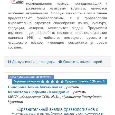
исследованием языков, принадлежащих к
различным языковым группам, являются
особенно актуальными. Особую ценность в этом плане
представляют фразеологизмы, т. к. фразеология
выразительно отражает своеобразие языка, культуру,
традиции, историю, менталитет людей. Предметом
изучения в данной работе являются фразеологические
единицы (ФЕ) английского, немецкого, русского и
чувашского языков, имеющие соматизмы в своем
составе.
Дискуссионная площадка
|
Оставить комментарий
Дата публикации: 20.10.2020 г.
Оцените материал 
Средняя оценка: 0 (Всего: 0)
Сидорова Алина Михайловна
, учитель
Кирбитова Людмила Леонидовна
, учитель
МБОУ «Козловская СОШ №3»
, Чувашская Республика -
Чувашия
«Сравнительный анализ фразеологизмов с
фитонимами в английском, немецком, русском и