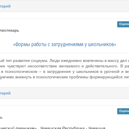
тарий
Оцени
блиотекарь
«Формы работы с затруднениями у школьников»
й тип развития социума. Люди ежедневно вовлечены в массу дел и
ее чувствуют несоответствие желаемого и действительного. В ра
в психологическом – в затруднения у школьников в урочной и вн
вдумчиво вникнуть в психологические проблемы формирующейся ли
тарий
Оцени
ль
ический техникум»
, Чувашская Республика - Чувашия