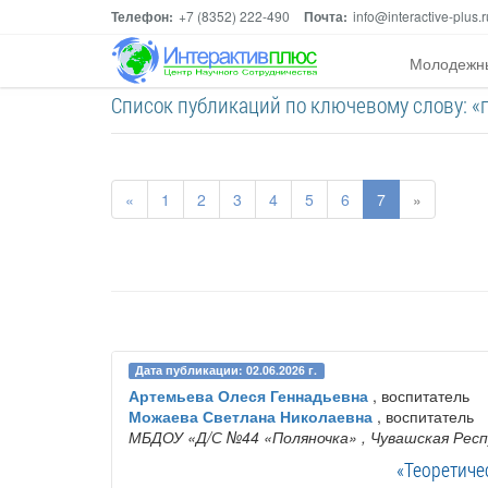
Телефон:
+7 (8352) 222-490
Почта:
info@interactive-plus.r
Молодежн
Список публикаций по ключевому слову: «
«
1
2
3
4
5
6
7
»
Дата публикации: 02.06.2026 г.
Артемьева Олеся Геннадьевна
, воспитатель
Можаева Светлана Николаевна
, воспитатель
МБДОУ «Д/С №44 «Поляночка»
, Чувашская Рес
«Теоретиче