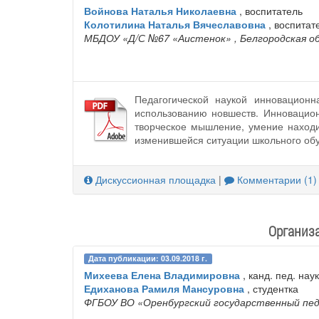
Войнова Наталья Николаевна
, воспитатель
Колотилина Наталья Вячеславовна
, воспитат
МБДОУ «Д/С №67 «Аистенок»
, Белгородская о
Педагогической наукой инновационн
использованию новшеств. Инновацион
творческое мышление, умение находи
изменившейся ситуации школьного обу
Дискуссионная площадка
|
Комментарии (1)
Организ
Дата публикации: 03.09.2018 г.
Михеева Елена Владимировна
, канд. пед. нау
Едиханова Рамиля Мансуровна
, студентка
ФГБОУ ВО «Оренбургский государственный пе