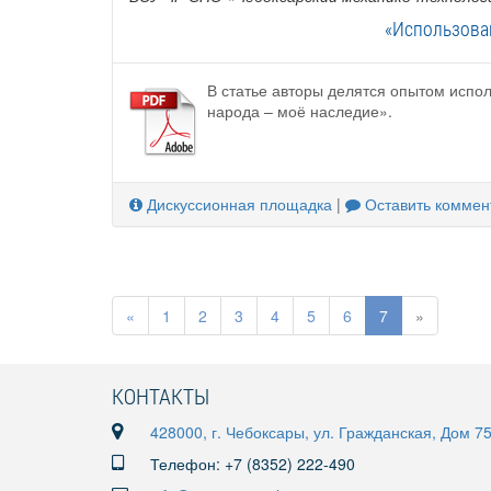
«Использова
В статье авторы делятся опытом испо
народа – моё наследие».
Дискуссионная площадка
|
Оставить коммен
«
1
2
3
4
5
6
7
»
КОНТАКТЫ
428000, г. Чебоксары, ул. Гражданская, Дом 7
Телефон: +7 (8352) 222-490