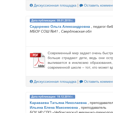
Дискуссионная площадка
|
Оставить коммен
Дата публикации: 09.01.2019 г.
Сидоренко Ольга Александровна
, педагог-би
МБОУ СОШ №41
, Свердловская обл
Современный мир задает очень быстры
больше страдают дети, ведь они остр
выливается в инклюзию образования, 
современной школе – тот, кто может 
Дискуссионная площадка
|
Оставить коммен
Дата публикации: 19.12.2014 г.
Караваева Татьяна Николаевна
, преподавате
Ильина Елена Максимовна
, преподаватель
БОУ ЧР СПО «Чебоксарский механико-технолог