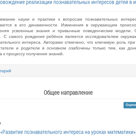
ровождение реализации познавательных интересов детей в и
имание науки и практики к вопросам познавательных интерес
чаются в его динамичности. Изменения в окружающем происхо
меняя усвоенные знания и привычные поведенческие модели. 
е. С самого рождения ребёнок является исследователем окружа
ательного интереса. Авторами отмечено, что ключевую роль при
итатели и родители в основном озабочены только тем, как д
а к процессу получения знаний.
тарий
Общее направление
Оцени
л
«Развитие познавательного интереса на уроках математики»