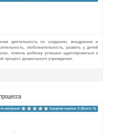
енная деятельность по созданию, внедрению и
ятельность, любознательность, развить у детей
илах, помочь ребенку успешно адаптироваться к
ый процесс дошкольного учреждения.
процесса
те материал 
Средняя оценка: 0 (Всего: 0)