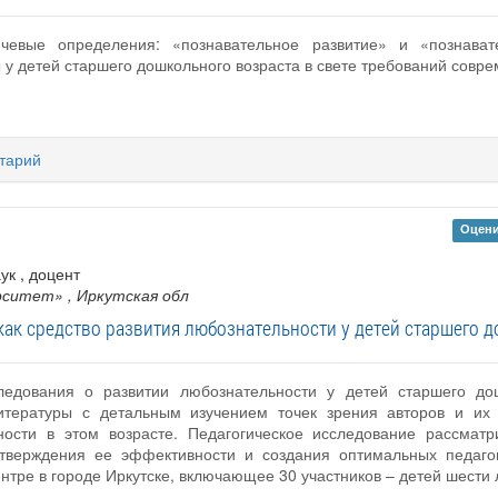
чевые определения: «познавательное развитие» и «познават
 детей старшего дошкольного возраста в свете требований совр
тарий
Оцени
аук , доцент
ерситет»
, Иркутская обл
как средство развития любознательности у детей старшего 
ледования о развитии любознательности у детей старшего до
литературы с детальным изучением точек зрения авторов и и
ности в этом возрасте. Педагогическое исследование рассматр
дтверждения ее эффективности и создания оптимальных педаго
нтре в городе Иркутске, включающее 30 участников – детей шести л