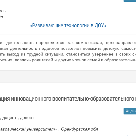
ель
бл
«Развивающие технологии в ДОУ»
ая деятельность определяется как комплексная, целенаправл
ная деятельность педагогов позволяет повысить детскую самосто
ть выход из трудной ситуации, становиться увереннее в своих с
чения, вовлечь родителей и других членов семей в образовательн
ация инновационного воспитательно-образовательного 
Оцени
к, доцент , доцент
дагогический университет»
, Оренбургская обл