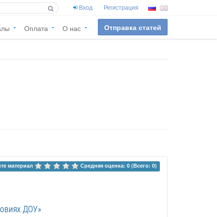
Вход
Регистрация
Отправка статей
алы
Оплата
О нас
те материал 
Средняя оценка: 0 (Всего: 0)
ловиях ДОУ»