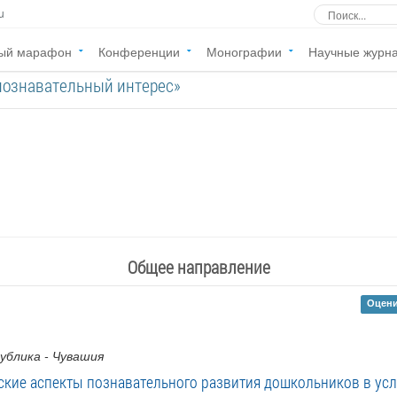
u
ый марафон
Конференции
Монографии
Научные журн
познавательный интерес»
Общее направление
Оцени
публика - Чувашия
ские аспекты познавательного развития дошкольников в ус