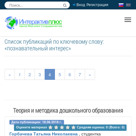
Вход
Регистрация
inc
ра
Список публикаций по ключевому слову:
«познавательный интерес»
«
1
2
3
4
5
6
7
»
Теория и методика дошкольного образования
Дата публикации: 18.06.2018 г.
Оцените материал 
Средняя оценка: 0 (Всего: 0)
Горбачева Татьяна Николаевна
, студентка