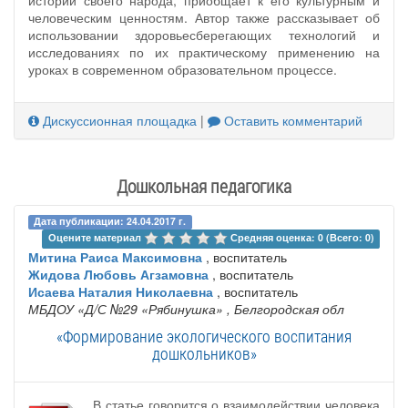
истории своего народа, приобщает к его культурным и
человеческим ценностям. Автор также рассказывает об
использовании здоровьесберегающих технологий и
исследованиях по их практическому применению на
уроках в современном образовательном процессе.
Дискуссионная площадка
|
Оставить комментарий
Дошкольная педагогика
Дата публикации: 24.04.2017 г.
Оцените материал 
Средняя оценка: 0 (Всего: 0)
Митина Раиса Максимовна
, воспитатель
Жидова Любовь Агзамовна
, воспитатель
Исаева Наталия Николаевна
, воспитатель
МБДОУ «Д/С №29 «Рябинушка»
, Белгородская обл
«Формирование экологического воспитания
дошкольников»
В статье говорится о взаимодействии человека