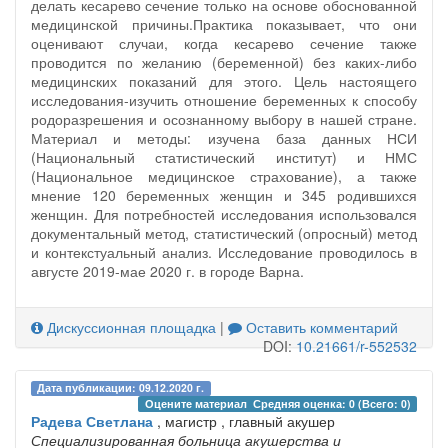
делать кесарево сечение только на основе обоснованной
медицинской причины.Практика показывает, что они
оценивают случаи, когда кесарево сечение также
проводится по желанию (беременной) без каких-либо
медицинских показаний для этого. Цель настоящего
исследования-изучить отношение беременных к способу
родоразрешения и осознанному выбору в нашей стране.
Материал и методы: изучена база данных НСИ
(Национальный статистический институт) и НМС
(Национальное медицинское страхование), а также
мнение 120 беременных женщин и 345 родившихся
женщин. Для потребностей исследования использовался
документальный метод, статистический (опросный) метод
и контекстуальный анализ. Исследование проводилось в
августе 2019-мае 2020 г. в городе Варна.
Дискуссионная площадка
|
Оставить комментарий
DOI:
10.21661/r-552532
Дата публикации: 09.12.2020 г.
Оцените материал 
Средняя оценка: 0 (Всего: 0)
Радева Светлана
, магистр , главный акушер
Специализированная больница акушерства и