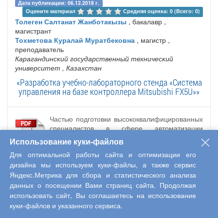
Дата публикации: 06.12.2018 г.
Оцените материал 
Средняя оценка: 0 (Всего: 0)
Толеген Салтанат Жанботакызы
, бакалавр ,
магистрант
Тохметова Куралай Муратбековна
, магистр ,
преподаватель
Карагандинский государственный технический
университет
, Казахстан
«Разработка учебно-лабораторного стенда «Система
управления на базе контроллера Mitsubishi FХ5U»»
Частью подготовки высококвалифицированных
специалистов в сфере автоматизации
является использование учебно-лабораторных
Использование куки-файлов
стендов в учебном процессе бакалавров
Для оптимальной работы сайта и оптимизации его
специальности 5В070200 «Автоматизация и
дизайна мы используем куки-файлы, а также сервис
управление». На кафедре «Автоматизации
производственных процессов» (АПП) КарГТУ широко
Яндекс.Метрика для сбора и статистического анализа
используются лабораторные комплексы на базе
данных о посещении Вами страниц сайта. Продолжая
оборудования мировых компаний. Определяются цели и
использовать сайт, Вы соглашаетесь на использование
задачи разработки нового учебно-лабораторного стенда.
куки-файлов и указанного сервиса.
Производятся исследования выбранного