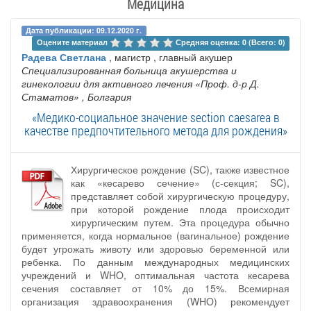
Медицина
Дата публикации: 09.12.2020 г.
Оцените материал 
Средняя оценка: 0 (Всего: 0)
Радева Светлана
, магистр , главный акушер
Специализированная больница акушерства и
гинекологии для активного лечения «Проф. д-р Д.
Стаматов»
, Болгария
«Медико-социальное значение section caesarea в
качестве предпочтительного метода для рождения»
Хирургическое рождение (SC), также известное
как «кесарево сечение» (с-секция; SC),
представляет собой хирургическую процедуру,
при которой рождение плода происходит
хирургическим путем. Эта процедура обычно
применяется, когда нормальное (вагинальное) рождение
будет угрожать животу или здоровью беременной или
ребенка. По данным международных медицинских
учреждений и WHO, оптимальная частота кесарева
сечения составляет от 10% до 15%. Всемирная
организация здравоохранения (WHO) рекомендует