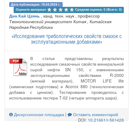
Дата публикации: 19.04.2024 г.
Оцените материал 
Средняя оценка: 0 (Всего: 0)
Дин Кай Цзянь
, канд. техн. наук , профессор
Технологический университет Китая
, Китайская
Народная Республика
«Исследование трибологических свойств смазок с
эксплуатационными добавками»
В статье представлены результаты
исследования смазочных свойств минеральной
сырой нефти SN 150, с измененными
эксплуатационными свойствами R-2000
(мягкий материал), MOTOR LIFE life
(химическая подготовка) и Acorox 880 (технологическая
добавка с цинком). Тестирование проводилось с
использованием тестера T-02 (четыре аппарата шара).
Дискуссионная площадка
|
Оставить комментарий
DOI:
10.21661/r-561428