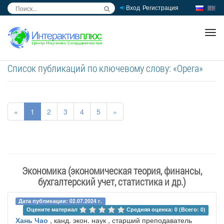
Вход
Регистрация
inc
ра
Список публикаций по ключевому слову: «Opera»
«
1
2
3
4
5
»
Экономика (экономическая теория, финансы,
бухгалтерский учет, статистика и др.)
Дата публикации: 02.07.2024 г.
Оцените материал 
Средняя оценка: 0 (Всего: 0)
Хань Чао
, канд. экон. наук , старший преподаватель