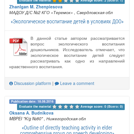
Evaluate the material 
Average score: 2 (Всего: 1)
Zhanlgan M. Zhenpiesova
МАДОУ Д/С №2 КГО «Теремок»
, Свердловская обл
«Экологическое воспитание детей в условиях ДОО»
В данной статье автором рассматривается
вопрос экологического воспитания
дошкольников. Исследователь отмечает, что
экологическое воспитание детей следует
рассматривать как одно из направлений
нравственного воспитания.
Discussion platform
|
Leave a comment
Publication date: 18.08.2016
Evaluate the material 
Average score: 0 (Всего: 0)
Oksana A. Budnikova
MBPEI "K/g №80"
, Нижегородская обл
«Outline of directly teaching activity in elder
comprehensive group on speech developing»