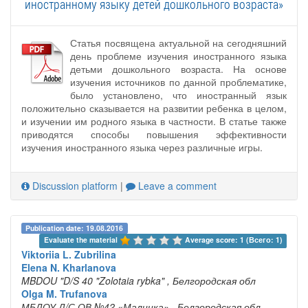
иностранному языку детей дошкольного возраста»
Статья посвящена актуальной на сегодняшний
день проблеме изучения иностранного языка
детьми дошкольного возраста. На основе
изучения источников по данной проблематике,
было установлено, что иностранный язык
положительно сказывается на развитии ребенка в целом,
и изучении им родного языка в частности. В статье также
приводятся способы повышения эффективности
изучения иностранного языка через различные игры.
Discussion platform
|
Leave a comment
Publication date: 19.08.2016
Evaluate the material 
Average score: 1 (Всего: 1)
Viktoriia L. Zubrilina
Elena N. Kharlanova
MBDOU "D/S 40 "Zolotaia rybka"
, Белгородская обл
Olga M. Trufanova
МБДОУ Д/С ОВ №42 «Малинка»
, Белгородская обл