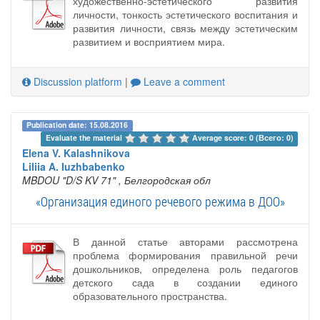
художественно-эстетического развития
личности, тонкость эстетического воспитания и
развития личности, связь между эстетическим
развитием и восприятием мира.
Discussion platform
|
Leave a comment
Publication date: 15.08.2016
Evaluate the material 
Average score: 0 (Всего: 0)
Elena V. Kalashnikova
Liliia A. Iuzhbabenko
MBDOU "D/S KV 71"
, Белгородская обл
«Организация единого речевого режима в ДОО»
В данной статье авторами рассмотрена
проблема формирования правильной речи
дошкольников, определена роль педагогов
детского сада в создании единого
образовательного пространства.