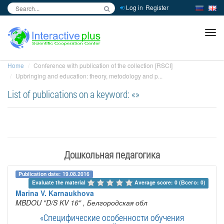
Log in
Register
inc
ра
Home
Conference with publication of the collection [RSCI]
Upbringing and education: theory, metodology and p...
List of publications on a keyword: «»
Дошкольная педагогика
Publication date: 19.08.2016
Evaluate the material 
Average score: 0 (Всего: 0)
Marina V. Karnaukhova
MBDOU "D/S KV 16"
, Белгородская обл
«Специфические особенности обучения