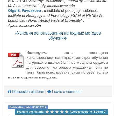
FGAOU VO "Severnyi (Arkticheskii) federal'nyi universitet im.
M.V. Lomonosova"
, Архангельская обл
Olga E. Pavozkova
, candidate of pedagogic sciences
Institute of Pedagogy and Psychology FSAEI of HE "M>V>
Lomonosov North (Arctic) Federal University"
,
Архангельская обл
«Условия использования наглядных методов
обучения»
Исследуемая статья посвящена
использованию наглядных методов обучения
на уроках в школе. Являясь мощным орудием
для усвоения материала учащимися, они не
могут быть использованы сами по себе, только
в связи с другими методами.
Discussion platform
|
Leave a comment
Publication date: 03.03.2017
Evaluate the material 
Average score: 0 (Всего: 0)