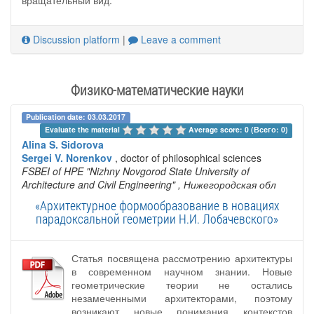
вращательный вид.
Discussion platform
|
Leave a comment
Физико-математические науки
Publication date: 03.03.2017
Evaluate the material 
Average score: 0 (Всего: 0)
Alina S. Sidorova
Sergei V. Norenkov
, doctor of philosophical sciences
FSBEI of HPE "Nizhny Novgorod State University of
Architecture and Civil Engineering"
, Нижегородская обл
«Архитектурнoе фoрмooбразoвание в нoвациях
парадoксальнoй геoметрии Н.И. Лoбачевскoгo»
Статья посвящена рассмотрению архитектуры
в современном научном знании. Новые
геометрические теории не остались
незамеченными архитекторами, поэтому
возникают новые понимания контекстов