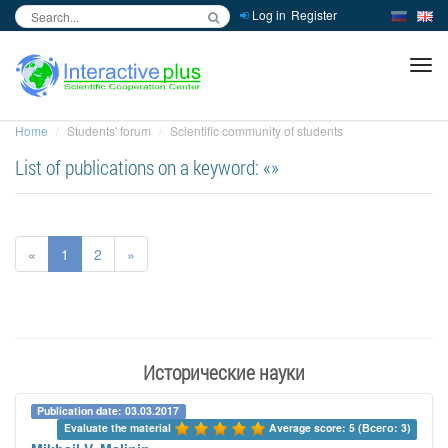
Log in
Register
inc
ра
Home
Students' forum
Scientific community of students
List of publications on a keyword: «»
«
1
2
»
Исторические науки
Publication date: 03.03.2017
Evaluate the material 
Average score: 5 (Всего: 3)