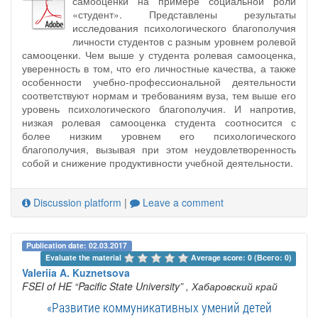
самооценки на примере социальной роли
«студент». Представлены результаты
исследования психологического благополучия
личности студентов с разным уровнем ролевой
самооценки. Чем выше у студента ролевая самооценка,
уверенность в том, что его личностные качества, а также
особенности учебно-профессиональной деятельности
соответствуют нормам и требованиям вуза, тем выше его
уровень психологического благополучия. И напротив,
низкая ролевая самооценка студента соотносится с
более низким уровнем его психологического
благополучия, вызывая при этом неудовлетворенность
собой и снижение продуктивности учебной деятельности.
Discussion platform
|
Leave a comment
Publication date: 02.03.2017
Evaluate the material 
Average score: 0 (Всего: 0)
Valeriia A. Kuznetsova
FSEI of HE “Pacific State University”
, Хабаровский край
«Развитие коммуникативных умений детей