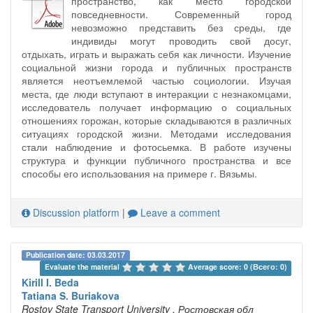
пространство, как место городской
повседневности. Современный город
невозможно представить без среды, где
индивиды могут проводить свой досуг,
отдыхать, играть и выражать себя как личности. Изучение
социальной жизни города и публичных пространств
является неотъемлемой частью социологии. Изучая
места, где люди вступают в интеракции с незнакомцами,
исследователь получает информацию о социальных
отношениях горожан, которые складываются в различных
ситуациях городской жизни. Методами исследования
стали наблюдение и фотосьемка. В работе изучены
структура и функции публичного пространства и все
способы его использования на примере г. Вязьмы.
Discussion platform
|
Leave a comment
Publication date: 03.03.2017
Evaluate the material 
Average score: 0 (Всего: 0)
Kirill I. Beda
Tatiana S. Buriakova
Rostov State Transport University
, Ростовская обл