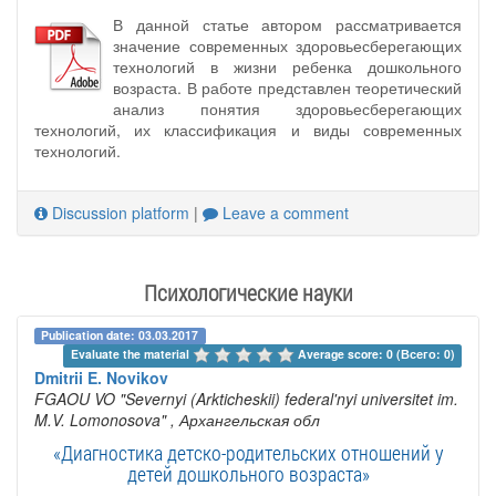
В данной статье автором рассматривается
значение современных здоровьесберегающих
технологий в жизни ребенка дошкольного
возраста. В работе представлен теоретический
анализ понятия здоровьесберегающих
технологий, их классификация и виды современных
технологий.
Discussion platform
|
Leave a comment
Психологические науки
Publication date: 03.03.2017
Evaluate the material 
Average score: 0 (Всего: 0)
Dmitrii E. Novikov
FGAOU VO "Severnyi (Arkticheskii) federal'nyi universitet im.
M.V. Lomonosova"
, Архангельская обл
«Диагностика детско-родительских отношений у
детей дошкольного возраста»