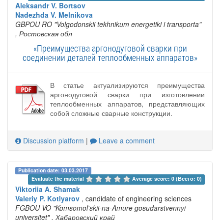
Aleksandr V. Bortsov
Nadezhda V. Melnikova
GBPOU RO "Volgodonskii tekhnikum energetiki i transporta"
, Ростовская обл
«Преимущества аргонодуговой сварки при
соединении деталей теплообменных аппаратов»
В статье актуализируются преимущества
аргонодуговой сварки при изготовлении
теплообменных аппаратов, представляющих
собой сложные сварные конструкции.
Discussion platform
|
Leave a comment
Publication date: 03.03.2017
Evaluate the material 
Average score: 0 (Всего: 0)
Viktoriia A. Shamak
Valeriy P. Kotlyarov
, candidate of engineering sciences
FGBOU VO "Komsomol'skii-na-Amure gosudarstvennyi
universitet"
, Хабаровский край