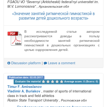
FGAOU VO "Severnyi (Arkticheskii) federal'nyi universitet im.
M.V. Lomonosova"
, Архангельская обл
«Значение занятий ритмической гимнастикой в
развитии детей дошкольного возраста»
В исследуемой статье автором
рассматриваются доводы в пользу
необходимости занятий ритмической
гимнастикой в дошкольных организациях с
целью оздоровления детей.
Discussion platform
|
Leave a comment
Publication date: 02.03.2017
Evaluate the material 
Average score: 0 (Всего: 0)
Timur F. Amiraslanov
Vladimir A. Buriakov
, master of sports of international
class in track and field athletics
Rostov State Transport University
, Ростовская обл