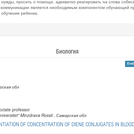
 нужды, просить о помощи, адекватно реагировать на слова собе
й коммуникации является необходимым компонентом обучающей п
 обучение ребенка.
Биология
Eval
л
рская обл
л
sociate professor
iversitet" Minzdrava Rossii
, Самарская обл
NTIATION OF CONCENTRATION OF DIENE CONJUGATES IN BLOOD