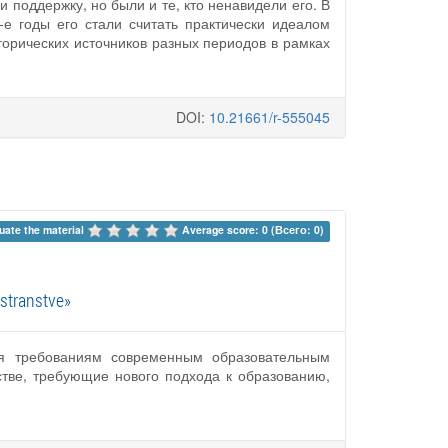
поддержку, но были и те, кто ненавидели его. В
е годы его стали считать практически идеалом
торических источников разных периодов в рамках
DOI:
10.21661/r-555045
uate the material 
Average score: 0 (Всего: 0)
stranstve»
вия требованиям современным образовательным
стве, требующие нового подхода к образованию,