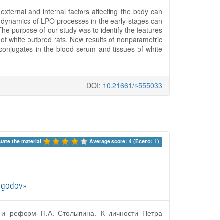
xternal and internal factors affecting the body can
 dynamics of LPO processes in the early stages can
he purpose of our study was to identify the features
s of white outbred rats. New results of nonparametric
e conjugates in the blood serum and tissues of white
DOI:
10.21661/r-555033
uate the material 
Average score: 4 (Всего: 1)
h godov»
и и реформ П.А. Столыпина. К личности Петра