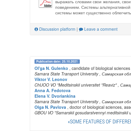
выражать словами свои желания, свои
поведением. Системы альтернативно
системы может существенно облегчить
Discussion platform
|
Leave a comment
Publication date: 25.10.2021
Ol'ga N. Gulenko
, candidate of biological sciences
Samara State Transport University
, Самарская об
Viktor V. Leonov
ChUOO VO "Meditsinskii universitet "Reaviz"
, Сама
Anna A. Fedotova
Elena V. Dvoriankina
Samara State Transport University
, Самарская об
Olga N. Pavlova
, doctor of biological sciences, as
GBOU VO "Samarskii gosudarstvennyi meditsinskii un
«SOME FEATURES OF DIFFERE