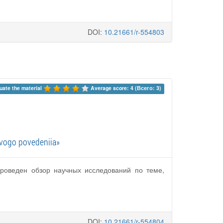
DOI:
10.21661/r-554803
uate the material 
Average score: 4 (Всего: 3)
evogo povedeniia»
роведен обзор научных исследований по теме,
DOI:
10.21661/r-554804