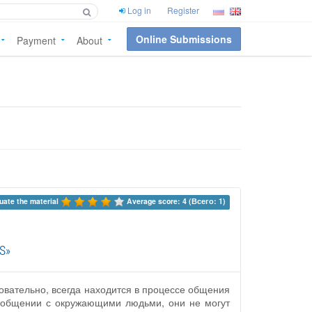
Log in
Register
Online Submissions
Payment
About
uate the material 
Average score: 4 (Всего: 1)
AS»
овательно, всегда находится в процессе общения
в общении с окружающими людьми, они не могут