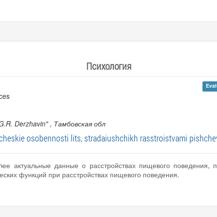
Психология
Eval
nces
G.R. Derzhavin"
, Тамбовская обл
cheskie osobennosti lits, stradaiushchikh rasstroistvami pishch
лее актуальные данные о расстройствах пищевого поведения, п
ских функций при расстройствах пищевого поведения.