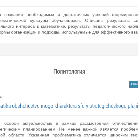
а создания необходимых и достаточных условий формирован
ематической культуры обучающихся. Описаны результаты си
ьного интереса к математике, результаты педагогического набл
ормы организации и подходы, используемые для эффективного вза
Политология
Eval
ia
,
atika obshchestvennogo kharaktera sfery strategicheskogo plani
 особой актуальностью в рамках рассмотрения отечественн
тегическим планированием. Не менее важной является проблем
мой области. Указанная проблематика отличается широким те