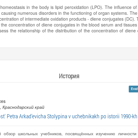
omeostasis in the body is lipid peroxidation (LPO). The influence of e
causing numerous disorders in the functioning of organ systems. The
entration of intermediate oxidation products - diene conjugates (DC). T
n of the concentration of diene conjugates in the blood serum and tissue
sess the relationship of the distribution of the concentration of dien
История
Eval
ces
, Краснодарский край
st' Petra Arkad'evicha Stolypina v uchebnikakh po istorii 1990-k
ий обзор школьных учебников, посвящённых изучению личност