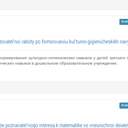
Eval
ovatel'noi raboty po formirovaniiu kul'turno-gigienicheskikh navy
ормирования культурно-гигиенических навыков у детей третьего 
нических навыков в дошкольном образовательном учреждении.
Eval
tie poznavatel'nogo interesa k matematike vo vneurochnoi deiatel