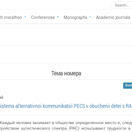
th marathon
Conferences
Monographs
Academic journals
Тема номера
Eval
ай
istema al'ternativnoi kommunikatsii PECS v obuchenii detei s R
» Каждый человек занимает в обществе определенное место и, след
ройством аутистического спектра (РАС) испытывают трудности 