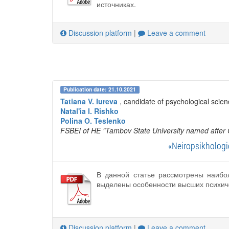
источниках.
Discussion platform
|
Leave a comment
Publication date: 21.10.2021
Tatiana V. Iureva
, candidate of psychological scie
Natal'ia I. Rishko
Polina O. Teslenko
FSBEI of HE "Tambov State University named after 
«Neiropsikhologi
В данной статье рассмотрены наибо
выделены особенности высших психиче
Discussion platform
|
Leave a comment