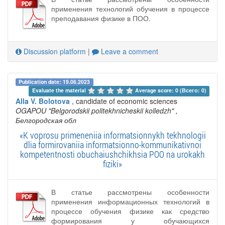
применения технологий обучения в процессе
преподавания физике в ПОО.
Discussion platform
|
Leave a comment
Publication date: 19.06.2023
Evaluate the material 
Average score: 0 (Всего: 0)
Alla V. Bolotova
, candidate of economic sciences
OGAPOU "Belgorodskii politekhnicheskii kolledzh"
,
Белгородская обл
«K voprosu primeneniia informatsionnykh tekhnologii
dlia formirovaniia informatsionno-kommunikativnoi
kompetentnosti obuchaiushchikhsia POO na urokakh
fiziki»
В статье рассмотрены особенности
применения информационных технологий в
процессе обучения физике как средство
формирования у обучающихся