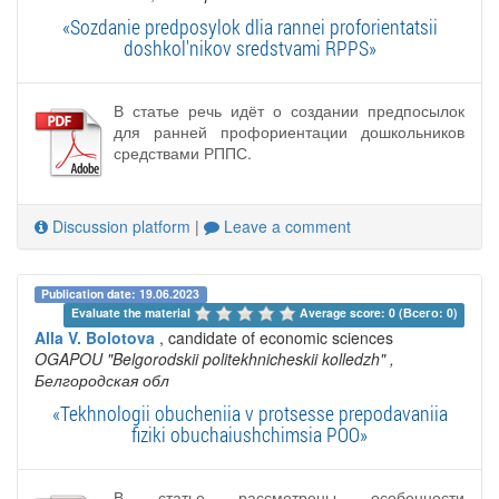
«Sozdanie predposylok dlia rannei proforientatsii
doshkol'nikov sredstvami RPPS»
В статье речь идёт о создании предпосылок
для ранней профориентации дошкольников
средствами РППС.
Discussion platform
|
Leave a comment
Publication date: 19.06.2023
Evaluate the material 
Average score: 0 (Всего: 0)
Alla V. Bolotova
, candidate of economic sciences
OGAPOU "Belgorodskii politekhnicheskii kolledzh"
,
Белгородская обл
«Tekhnologii obucheniia v protsesse prepodavaniia
fiziki obuchaiushchimsia POO»
В статье рассмотрены особенности