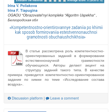
Evaluate the material 
Average score: 0 (Всего: 0)
Irina V. Poliakova
Irina F. Tiapugina
OGAOU "Obrazovatel'nyi kompleks "Algoritm Uspekha"
,
Белгородская обл
«Kompetentnostno-orientirovannye zadaniia po khimii
kak sposob formirovaniia estestvennonauchnoi
gramotnosti obuchaiushchikhsia»
В статье рассмотрена роль компетентностно-
ориентированных заданий в формировании
естественнонаучной граммотности
обучающихся. Авторы делают акцент на
структуру заданий такого типа. В качестве
примера приводится компетентностно-ориентированное
задание по химии по теме «Исследование состава
воздуха».
Discussion platform
|
Leave a comment