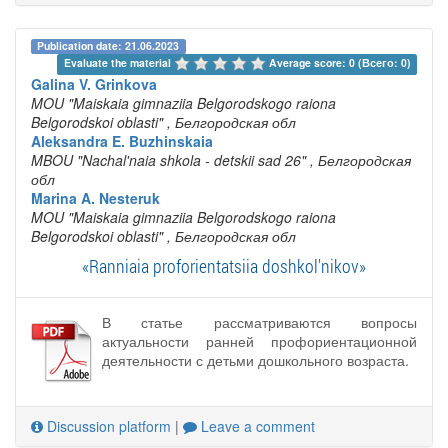
Publication date: 21.06.2023
Evaluate the material 
Average score: 0 (Всего: 0)
Galina V. Grinkova
MOU "Maiskaia gimnaziia Belgorodskogo raiona
Belgorodskoi oblasti"
, Белгородская обл
Aleksandra E. Buzhinskaia
MBOU "Nachal'naia shkola - detskii sad 26"
, Белгородская
обл
Marina A. Nesteruk
MOU "Maiskaia gimnaziia Belgorodskogo raiona
Belgorodskoi oblasti"
, Белгородская обл
«Ranniaia proforientatsiia doshkol'nikov»
В статье рассматриваются вопросы
актуальности ранней профориентационной
деятельности с детьми дошкольного возраста.
Discussion platform
|
Leave a comment