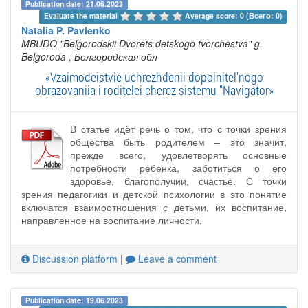
Publication date: 21.06.2023
Evaluate the material 
Average score: 0 (Всего: 0)
Natalia P. Pavlenko
MBUDO "Belgorodskii Dvorets detskogo tvorchestva" g.
Belgoroda
, Белгородская обл
«Vzaimodeistvie uchrezhdenii dopolnitel'nogo
obrazovaniia i roditelei cherez sistemu "Navigator»
В статье идёт речь о том, что с точки зрения
общества быть родителем – это значит,
прежде всего, удовлетворять основные
потребности ребенка, заботиться о его
здоровье, благополучии, счастье. С точки
зрения педагогики и детской психологии в это понятие
включатся взаимоотношения с детьми, их воспитание,
направленное на воспитание личности.
Discussion platform
|
Leave a comment
Publication date: 19.06.2023