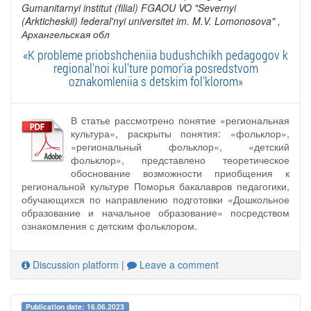
Gumanitarnyi institut (filial) FGAOU VO "Severnyi
(Arkticheskii) federal'nyi universitet im. M.V. Lomonosova"
,
Архангельская обл
«K probleme priobshcheniia budushchikh pedagogov k
regional'noi kul'ture pomor'ia posredstvom
oznakomleniia s detskim fol'klorom»
В статье рассмотрено понятие «региональная
культура», раскрыты понятия: «фольклор»,
«региональный фольклор», «детский
фольклор», представлено теоретическое
обоснование возможности приобщения к
региональной культуре Поморья бакалавров педагогики,
обучающихся по направлению подготовки «Дошкольное
образование и начальное образование» посредством
ознакомления с детским фольклором.
Discussion platform
|
Leave a comment
Publication date: 16.06.2023