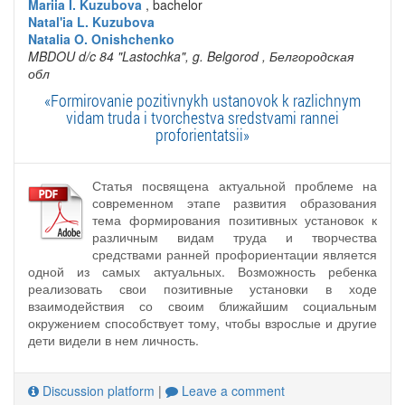
Mariia I. Kuzubova
, bachelor
Natal'ia L. Kuzubova
Natalia O. Onishchenko
MBDOU d/c 84 "Lastochka", g. Belgorod
, Белгородская
обл
«Formirovanie pozitivnykh ustanovok k razlichnym
vidam truda i tvorchestva sredstvami rannei
proforientatsii»
Статья посвящена актуальной проблеме на
современном этапе развития образования
тема формирования позитивных установок к
различным видам труда и творчества
средствами ранней профориентации является
одной из самых актуальных. Возможность ребенка
реализовать свои позитивные установки в ходе
взаимодействия со своим ближайшим социальным
окружением способствует тому, чтобы взрослые и другие
дети видели в нем личность.
Discussion platform
|
Leave a comment