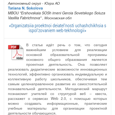
Автономный округ - Югра АО
Tatiana N. Sokolova
MBOU "Ershovskaia SOSh imeni Geroia Sovetskogo Soiuza
Vasiliia Fabrichnova"
, Московская обл
«Organizatsiia proektnoi deiatel'nosti uchashchikhsia s
ispol'zovaniem web-tekhnologii»
В статье идёт речь о том, что сегодня
важнейшим условием для реализации
основной образовательной программы
основного общего образования является
проектная деятельность. Она позволяет
реализовать дидактические возможности инновационных
технологий, эффективно организовать индивидуальную и
коллективную работу школьников, обеспечивая тем
самым целенаправленное развитие их самостоятельной
познавательной деятельности. Методический маршрут
познакомит учителей со структурой веб – квеста,
расскажет о сервисах Web 2.0, с помощью которых
можно создавать информационные, практические
учебные материалы для организации проектной
деятельности обучающихся.