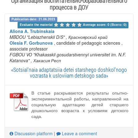
Организация воспитательно-образовательного
процесса в ДОУ
Publication date: 21.06.2023
Evaluate the material 
Average score: 0 (Всего: 0)
Aliona A. Trubinskaia
MBDOU "Lebiazhenskii D/S"
, Красноярский край
Olesia F. Gorbunova
, candidate of pedagogic sciences ,
associate professor
FGBOU VO "Khakasskii gosudarstvennyi universitet im. N.F.
Katanova"
, Хакасия Респ
«Sotsial'naia adaptatsiia detei starshego doshkol'nogo
vozrasta k usloviiam detskogo sada»
В статье раскрываются результаты опытно-
экспериментальной работы, направленной на
социальную адаптацию детей старшего
дошкольного возраста к условиям детского
сада.
Discussion platform
|
Leave a comment