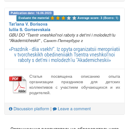
Publication date: 16.06.2023
Evaluate the material 
Average score: 3 (Всего: 1)
Tat'iana V. Borisova
Iuliia S. Gortsevskaia
GBU DO "Tsentr vneshkol'noi raboty s det'mi i molodezh'iu
"Akademicheskii"
, Санкт-Петербург г
«Prazdnik - dlia vsekh!". Iz opyta organizatsii meropriiatii
v tvorcheskikh obedineniiakh Tsentra vneshkol'noi
raboty s det'mi i molodezh'iu "Akademicheskii»
Статья посвящена описанию опыта
организации праздников для детских
коллективов с участием обучающихся и их
родителей.
Discussion platform
|
Leave a comment