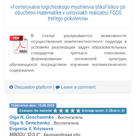
«Formirovanie logicheskogo myshleniia shkol'nikov pri
obuchenii matematike v usloviiakh realizatsii FGOS
tret'ego pokoleniia»
В статье раскрываются возможности
осуществления компетентностного подхода в
условиях реализации задач образовательных
стандартов третьего поколения,
формировании логической культуры
обучающихся посредством изучения математического
содержания.
Discussion platform
|
Leave a comment
Publication date: 19.06.2023
Evaluate the material 
Average score: 0 (Всего: 0)
Olga N. Goncharenko
, Воспитатель
Olga S. Demchenko
, Воспитатель
Evgeniia V. Krivtsova
MBDOU "D/S 5"
, Белгородская обл