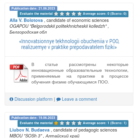
Publication date: 21.06.2023
Evaluate the material 
Average score: 0 (Всего: 0)
Alla V. Bolotova
, candidate of economic sciences
OGAPOU "Belgorodskii politekhnicheskii kolledzh"
,
Белгородская обл
«Innovatsionnye tekhnologii obucheniia v POO,
realizuemye v praktike prepodavatelem fiziki»
В статье рассмотрены некоторые
инновационные образовательные технологии,
применяемые на практике в процессе
обучения физике обучающимся ПОО.
Discussion platform
|
Leave a comment
Publication date: 19.06.2023
Evaluate the material 
Average score: 1 (Всего: 1)
Liubov N. Budaeva
, candidate of pedagogic sciences
MBOU "SOSh 3"
, Алтайский край