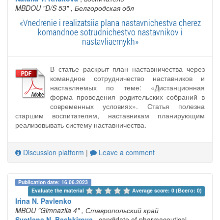
MBDOU "D/S 53"
, Белгородская обл
«Vnedrenie i realizatsiia plana nastavnichestva cherez
komandnoe sotrudnichestvo nastavnikov i
nastavliaemykh»
В статье раскрыт план наставничества через
командное сотрудничество наставников и
наставляемых по теме: «Дистанционная
форма проведения родительских собраний в
современных условиях». Статья полезна
старшим воспитателям, наставникам планирующим
реализовывать систему наставничества.
Discussion platform
|
Leave a comment
Publication date: 16.06.2023
Evaluate the material 
Average score: 0 (Всего: 0)
Irina N. Pavlenko
MBOU "Gimnaziia 4"
, Ставропольский край
Svetlana N. Bashkirova
, candidate of pharmaceutical