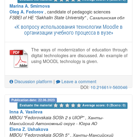
Marina A. Smirnova
Oleg A. Fedorov
, candidate of pedagogic sciences
FSBEI of HE "Sakhalin State University"
, Сахалинская обл
«К вопросу использования технологии Moodlе в
организации учебного процесса в вузе»
The ways of modernization of education through
digital technologies are discussed. An example of
using MOODL technology is given.
Discussion platform
|
Leave a comment
DOI:
10.21661/r-560046
Publication date: 22.06.2023
Evaluate the material 
Average score: 0 (Всего: 0)
Inna A. Vasileva
MBOU "Fedorovskaia SOSh 2 s UIOP"
, Ханты-
Мансийский Автономный округ - Югра АО
Elena Z. Ushakova
MBOU "Fedorovskaia SOSh 5"
, Ханты-Мансийский