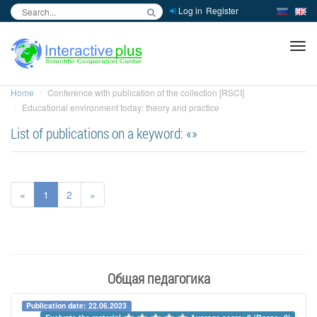
Log in
Register
inc
ра
Home
Conference with publication of the collection [RSCI]
Educational environment today: theory and practice
List of publications on a keyword: «»
«
1
2
»
Общая педагогика
Publication date: 22.06.2023