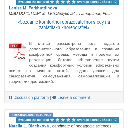
Evaluate the material 
Average score: 0 (Всего: 0)
Leniza M. Farkhutdinova
MBU DO "DTDiM" im.I.Kh.Sadykova"
, Татарстан Респ
«Sozdanie komfortnoi obrazovatel'noi sredy na
zaniatiiakh khoreografiei»
В статье рассмотрена роль педагога
дополнительного образования в создании
комфортной среды, методы и приемы их
реализации. Детское объединение путем
создания комфортных условий эффективно
влияет на личность детей, создает условия для
саморазвития, самоуважения, самореализации и
творческих достижений.
Discussion platform
|
Leave a comment
Publication date: 16.06.2023
Evaluate the material 
Average score: 0 (Всего: 0)
Natalia L. Diachkova
, candidate of pedagogic sciences