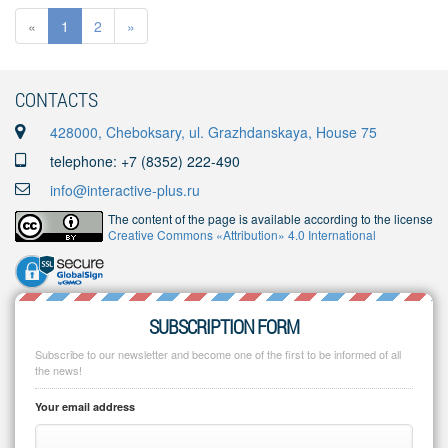
«
1
2
»
CONTACTS
428000, Cheboksary, ul. Grazhdanskaya, House 75
telephone: +7 (8352) 222-490
info@interactive-plus.ru
The content of the page is available according to the license
Creative Commons «Attribution» 4.0 International
SUBSCRIPTION FORM
Subscribe to our newsletter and become one of the first to be informed of all
the news!
Your email address