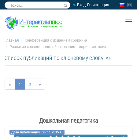
Вход
Регистрация
inc
ра
Главная
Конференция с изданием сборника
Развитие современного образования: теория, методик...
Список публикаций по ключевому слову: «»
«
1
2
»
Дошкольная педагогика
Дата публикации: 25.11.2015 г.