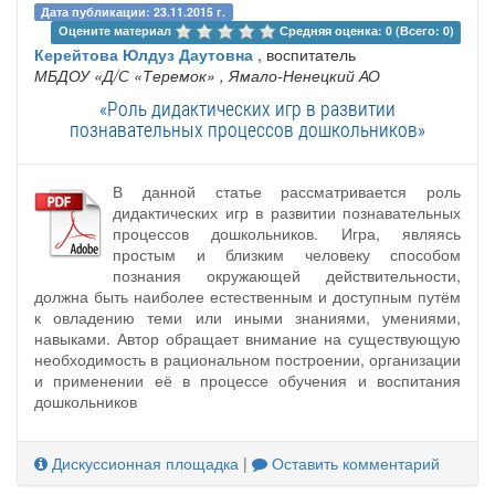
Дата публикации: 23.11.2015 г.
Оцените материал 
Средняя оценка: 0 (Всего: 0)
Керейтова Юлдуз Даутовна
, воспитатель
МБДОУ «Д/С «Теремок»
, Ямало-Ненецкий АО
«Роль дидактических игр в развитии
познавательных процессов дошкольников»
В данной статье рассматривается роль
дидактических игр в развитии познавательных
процессов дошкольников. Игра, являясь
простым и близким человеку способом
познания окружающей действительности,
должна быть наиболее естественным и доступным путём
к овладению теми или иными знаниями, умениями,
навыками. Автор обращает внимание на существующую
необходимость в рациональном построении, организации
и применении её в процессе обучения и воспитания
дошкольников
Дискуссионная площадка
|
Оставить комментарий