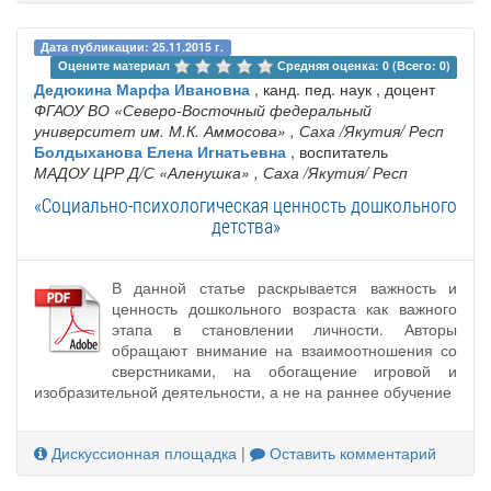
Дата публикации: 25.11.2015 г.
Оцените материал 
Средняя оценка: 0 (Всего: 0)
Дедюкина Марфа Ивановна
, канд. пед. наук , доцент
ФГАОУ ВО «Северо-Восточный федеральный
университет им. М.К. Аммосова»
, Саха /Якутия/ Респ
Болдыханова Елена Игнатьевна
, воспитатель
МАДОУ ЦРР Д/С «Аленушка»
, Саха /Якутия/ Респ
«Социально-психологическая ценность дошкольного
детства»
В данной статье раскрывается важность и
ценность дошкольного возраста как важного
этапа в становлении личности. Авторы
обращают внимание на взаимоотношения со
сверстниками, на обогащение игровой и
изобразительной деятельности, а не на раннее обучение
Дискуссионная площадка
|
Оставить комментарий