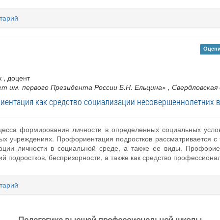
тарий
Оцени
к , доцент
т им. первого Президента России Б.Н. Ельцина»
, Свердловская
иентация как средство социализации несовершеннолетних в
оцесса формирования личности в определенных социальных усл
ых учреждениях. Профориентация подростков рассматривается с т
ации личности в социальной среде, а также ее виды. Профорие
й подростков, беспризорности, а также как средство профессион
тарий