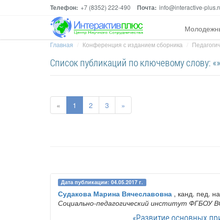
Телефон:
+7 (8352) 222-490
Почта:
info@interactive-plus.r
Молодежн
Главная
Конференция с изданием сборника
Педагогич
Список публикаций по ключевому слову: «
«
1
2
3
»
Дата публикации: 04.05.2017 г.
Судакова Марина Вячеславовна
, канд. пед. на
Социально-педагогический институт ФГБОУ В
«Развитие основных пр