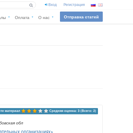
Вход
Регистрация
Отправка статей
алы
Оплата
О нас
те материал 
Средняя оценка: 3 (Всего: 2)
бовская обл
ательных организациях»