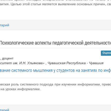
вития. Целью этой статьи является выявление основных причин, с
тарий
Психологические аспекты педагогической деятельност
Оцени
 , доцент
ситет им. И.Н. Ульянова»
, Чувашская Республика - Чувашия
ание системного мышления у студентов на занятиях по ин
ческая роль системного подхода при изучении информатики, прив
 на уроках информатики.
тарий