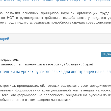
ива развития основных принципов научной организации труд
 по НОТ в руководство к действию, вырабатывать у педагога у
му труда педагога, развивать потребность сделать совершенство
тарий
Оцени
еподаватель
университет экономики и сервиса»
, Приморский край
енции на уроках русского языка для иностранцев на началь
стретишь преподавателей, готовых раскрывать свои методические
советами формирования коммуникативной компетенции на уроках
з того, что формирование способности общаться на русском язык
обмен опытом в этом разделе лингвистики.