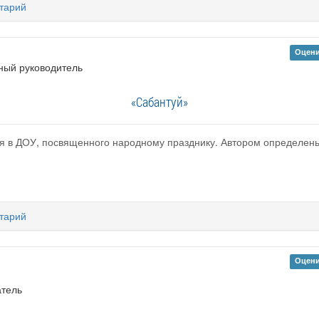
тарий
Оцени
ный руководитель
«Сабантуй»
ия в ДОУ, посвященного народному празднику. Автором определены
тарий
Оцени
атель