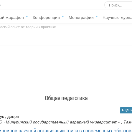
u
ый марафон
Конференции
Монографии
Научные журн
еский опыт: от теории к практике
»
Общая педагогика
Оцени
ук , доцент
О «Мичуринский государственный аграрный университет»
, Там
инципов научной организации труда в современных образов