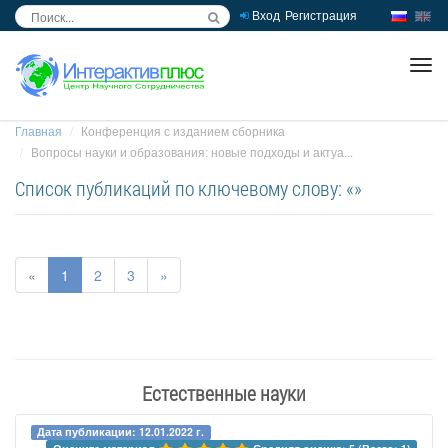
Вход
Регистрация
inc
ра
Главная
Конференция с изданием сборника
Вопросы науки и образования: новые подходы и актуа...
Список публикаций по ключевому слову: «»
«
1
2
3
»
Естественные науки
Дата публикации: 12.01.2022 г.