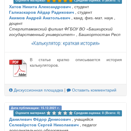
Оцените материал 
Средняя оценка: 5 (Всего: 1)
Хатов Никита Александрович
, студент
Галиаскаров Айдар Радикович
, студент
Акимов Андрей Анатольевич
, канд. физ.-мат. наук ,
доцент
Стерлитамакский филиал ФГБОУ ВО «Башкирский
государственный университет»
, Башкортостан Респ
«Калькулятор: краткая история»
В статье кратко описывается история
калькуляторов.
Дискуссионная площадка
|
Оставить комментарий
Дата публикации: 15.12.2021 г.
Оцените материал 
Средняя оценка: 0 (Всего: 0)
Данилевич Фёдор Денисович
, учащийся
Селевёрстов Сергей Николаевич
, педагог
дополнительного образования