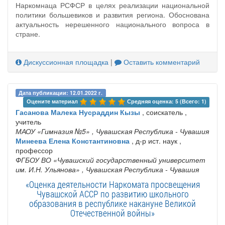
Наркомнаца РСФСР в целях реализации национальной
политики большевиков и развития региона. Обоснована
актуальность нерешенного национального вопроса в
стране.
Дискуссионная площадка
|
Оставить комментарий
Дата публикации: 12.01.2022 г.
Оцените материал 
Средняя оценка: 5 (Всего: 1)
Гасанова Малека Нусраддин Кызы
, соискатель ,
учитель
МАОУ «Гимназия №5»
, Чувашская Республика - Чувашия
Минеева Елена Константиновна
, д-р ист. наук ,
профессор
ФГБОУ ВО «Чувашский государственный университет
им. И.Н. Ульянова»
, Чувашская Республика - Чувашия
«Оценка деятельности Наркомата просвещения
Чувашской АССР по развитию школьного
образования в республике накануне Великой
Отечественной войны»