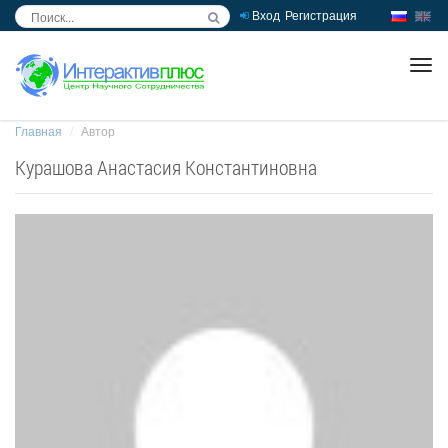
Вход
Регистрация
inc
ра
Главная
Автор
Курашова Анастасия Константиновна